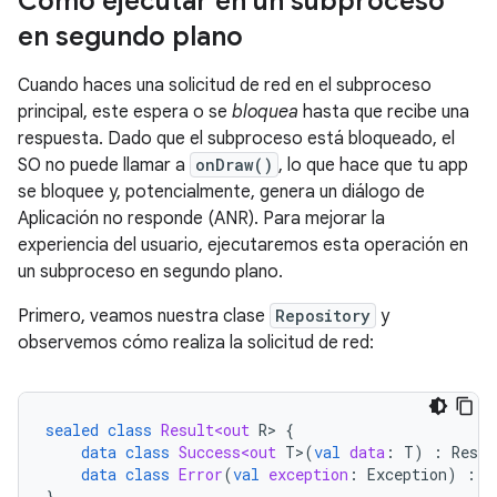
Cómo ejecutar en un subproceso
en segundo plano
Cuando haces una solicitud de red en el subproceso
principal, este espera o se
bloquea
hasta que recibe una
respuesta. Dado que el subproceso está bloqueado, el
SO no puede llamar a
onDraw()
, lo que hace que tu app
se bloquee y, potencialmente, genera un diálogo de
Aplicación no responde (ANR). Para mejorar la
experiencia del usuario, ejecutaremos esta operación en
un subproceso en segundo plano.
Primero, veamos nuestra clase
Repository
y
observemos cómo realiza la solicitud de red:
sealed
class
Result<out
R
>
{
data
class
Success<out
T
>
(
val
data
:
T
)
:
Resul
data
class
Error
(
val
exception
:
Exception
)
:
R
}