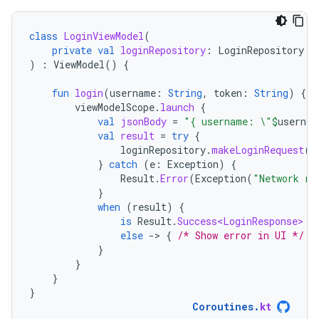
class
LoginViewModel
(
private
val
loginRepository
:
LoginRepository
)
:
ViewModel
()
{
fun
login
(
username
:
String
,
token
:
String
)
{
viewModelScope
.
launch
{
val
jsonBody
=
"{ username: \"
$
usernam
val
result
=
try
{
loginRepository
.
makeLoginRequest
(
j
}
catch
(
e
:
Exception
)
{
Result
.
Error
(
Exception
(
"Network re
}
when
(
result
)
{
is
Result
.
Success<LoginResponse>
-
else
-
>
{
/* Show error in UI */
}
}
}
}
}
Coroutines
.
kt