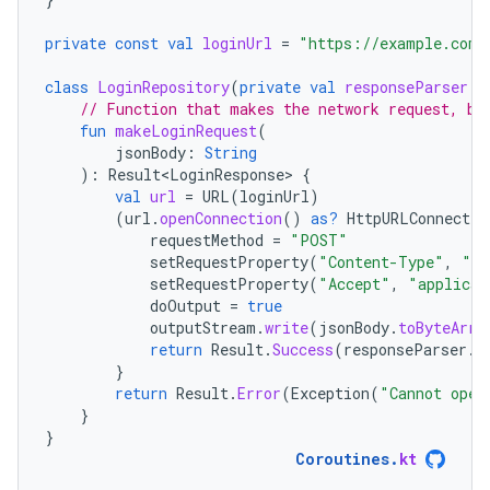
private
const
val
loginUrl
=
"https://example.com/
class
LoginRepository
(
private
val
responseParser
:
// Function that makes the network request, bl
fun
makeLoginRequest
(
jsonBody
:
String
):
Result<LoginResponse>
{
val
url
=
URL
(
loginUrl
)
(
url
.
openConnection
()
as?
HttpURLConnectio
requestMethod
=
"POST"
setRequestProperty
(
"Content-Type"
,
"ap
setRequestProperty
(
"Accept"
,
"applicat
doOutput
=
true
outputStream
.
write
(
jsonBody
.
toByteArra
return
Result
.
Success
(
responseParser
.
p
}
return
Result
.
Error
(
Exception
(
"Cannot open
}
}
Coroutines
.
kt