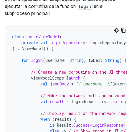
ejecutar la corrutina de la función
login
en el
subproceso principal:
class
LoginViewModel
(
private
val
loginRepository
:
LoginRepository
)
:
ViewModel
()
{
fun
login
(
username
:
String
,
token
:
String
)
{
// Create a new coroutine on the UI thread
viewModelScope
.
launch
{
val
jsonBody
=
"{ username: \"
$
usernam
// Make the network call and suspend e
val
result
=
loginRepository
.
makeLogin
// Display result of the network reque
when
(
result
)
{
is
Result
.
Success<LoginResponse>
-
else
-
>
{
/* Show error in UI */
}