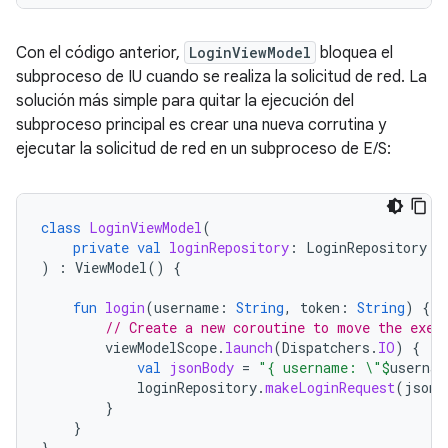
Con el código anterior,
LoginViewModel
bloquea el
subproceso de IU cuando se realiza la solicitud de red. La
solución más simple para quitar la ejecución del
subproceso principal es crear una nueva corrutina y
ejecutar la solicitud de red en un subproceso de E/S:
class
LoginViewModel
(
private
val
loginRepository
:
LoginRepository
)
:
ViewModel
()
{
fun
login
(
username
:
String
,
token
:
String
)
{
// Create a new coroutine to move the exec
viewModelScope
.
launch
(
Dispatchers
.
IO
)
{
val
jsonBody
=
"{ username: \"
$
usernam
loginRepository
.
makeLoginRequest
(
jsonB
}
}
}