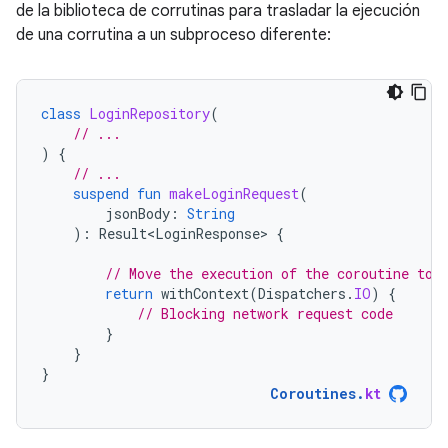
de la biblioteca de corrutinas para trasladar la ejecución
de una corrutina a un subproceso diferente:
class
LoginRepository
(
// ...
)
{
// ...
suspend
fun
makeLoginRequest
(
jsonBody
:
String
):
Result<LoginResponse>
{
// Move the execution of the coroutine to 
return
withContext
(
Dispatchers
.
IO
)
{
// Blocking network request code
}
}
}
Coroutines
.
kt