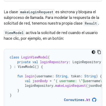
La clase
makeLoginRequest
es síncrona y bloquea el
subproceso de llamada. Para modelar la respuesta de la
solicitud de red, tenemos nuestra propia clase
Result
.
ViewModel
activa la solicitud de red cuando el usuario
hace clic, por ejemplo, en un botón:
class
LoginViewModel
(
private
val
loginRepository
:
LoginRepository
)
:
ViewModel
()
{
fun
login
(
username
:
String
,
token
:
String
)
{
val
jsonBody
=
"{ username: \"
$
username
\",
loginRepository
.
makeLoginRequest
(
jsonBody
)
}
}
Coroutines
.
kt