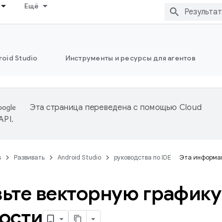
Ещё
oid Studio
Инструменты и ресурсы для агентов
Эта страница переведена с помощью
Cloud
 API
.
s
Развивать
Android Studio
руководства по IDE
Эта информац
ьте векторную графику
ости