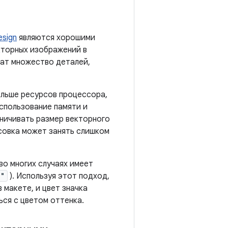
esign
являются хорошими
кторных изображений в
жат множество деталей,
ольше ресурсов процессора,
спользование памяти и
ничивать размер векторного
исовка может занять слишком
во многих случаях имеет
0"
). Используя этот подход,
макете, и цвет значка
ься с цветом оттенка.