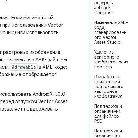
ресурс в
Jetpack
Compose
ения. Если минимальный
Изменение XML-
а при использовании Vector
кода,
олчанию) или использовать
сгенерированн
ого Vector
Asset Studio.
ет растровые изображения
Удаление
векторного
ются вместе в APK-файл. Вы
изображения из
n или
@drawable
в XML-коде;
проекта
ображение отображается
Разработка
приложения,
содержащего
векторные
использовать AndroidX 1.0.0
изображения.
перед запуском Vector Asset
Поддержка и
 позволяет поддерживать
ограничения
для файлов
PSD
Поддержка и
ограничения