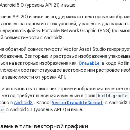
Android 5.0 (уровень API 21) и выше.
ровень API 20) и ниже не поддерживают векторные изображ
тановлен на одном из этих уровней, у вас есть два вариант
генерировать файлы Portable Network Graphic (PNG) (по ум
й совместимости в AndroidX.
ия обратной совместимости Vector Asset Studio генериру
ображения. Векторные и растровые изображения упаковыва
ься на векторные изображения как
Drawable
в коде Kotli
риложения соответствующее векторное или растровое из
в зависимости от уровня API.
е использовать только векторные изображения, вы можете 
т метод требует внесения изменений в файл
build.gradle
исано в
AndroidX
. Класс
VectorDrawableCompat
в AndroidX
le
в Android 2.1 (уровень API 7) и выше.
емые типы векторной графики