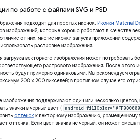
ии по работе с файлами SVG и PSD
бражения подходят для простых иконок.
Иконки Material D
ов изображений, которые хорошо работают в качестве ве
 отличие от них, многие иконки запуска приложений содер
 использовать растровые изображения.
я загрузка векторного изображения может потребовать б
соответствующего растрового изображения. После этого и
ность будут примерно одинаковыми. Мы рекомендуем огра
аксимум 200 x 200 пикселей; в противном случае его отр
е изображения поддерживают один или несколько цветов, 
ть значки в черный цвет (
android:fillColor="#FF00000
бавить
оттенок
к векторному изображению, размещенному в 
вет оттенка. Если цвет значка не черный, он может смешат