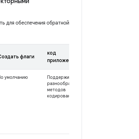
екторными
ть для обеспечения обратной
код
Создать флаги
приложения
По умолчанию
Поддерживается
разнообразие
методов
кодирования.