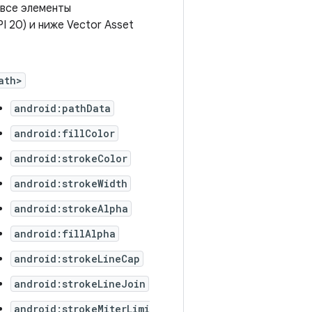
т все элементы
I 20) и ниже Vector Asset
ath>
android:pathData
android:fillColor
android:strokeColor
android:strokeWidth
android:strokeAlpha
android:fillAlpha
android:strokeLineCap
android:strokeLineJoin
android:strokeMiterLimi