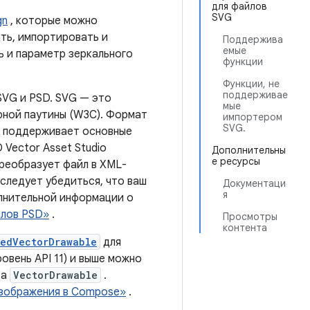
для файлов
SVG
gn
, которые можно
ать, импортировать и
Поддержива
емые
ь и параметр зеркального
функции
Функции, не
поддерживае
SVG и PSD. SVG — это
мые
рной паутины (W3C). Формат
импортером
SVG.
o поддерживает основные
 Vector Asset Studio
Дополнительны
е ресурсы
преобразует файл в XML-
 следует убедиться, что ваш
Документаци
я
лнительной информации о
йлов PSD»
.
Просмотры
контента
tedVectorDrawable
для
уровень API 11) и выше можно
са
VectorDrawable
.
изображения в Compose»
.