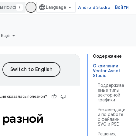
/
Android Studio
Войти
Ещё
Содержание
О компании
Vector Asset
Studio
Поддержива
емые типы
векторной
ия оказалась полезной?
графики
Рекомендаци
 разной
и по работе
с файлами
SVG и PSD
Решения,