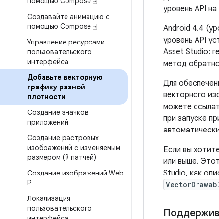
помощью Compose ⍈
уровень API на 
Создавайте анимацию с
помощью Compose ⍈
Android 4.4 (у
уровень API ус
Управление ресурсами
Asset Studio: 
пользовательского
интерфейса
метод обратно
Добавьте векторную
Для обеспечен
графику разной
векторного из
плотности
можете ссылат
Создание значков
при запуске п
приложений
автоматически 
Создание растровых
изображений с изменяемым
Если вы хотит
размером (9 патчей)
или выше. Это
Studio, как оп
Создание изображений Web
P
VectorDrawab
Локализация
пользовательского
Поддержива
интерфейса