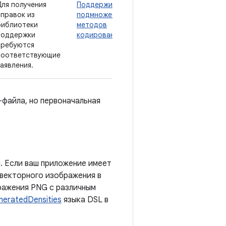
Для получения
Поддерживается
справок из
подмножество
библиотеки
методов
поддержки
кодирования
требуются
соответствующие
заявления.
файла, но первоначальная
я. Если ваш приложение имеет
л векторного изображения в
бражения PNG с различным
neratedDensities
языка DSL в