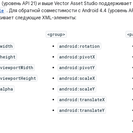
0 (уровень API 21) и выше Vector Asset Studio поддерживае
le
. Для обратной совместимости с Android 4.4 (уровень AP
живает следующие XML-элементы:
<group>
<p
width
android:rotation
:height
android:pivotX
viewportWidth
android:pivotY
:viewportHeight
android:scaleX
:alpha
android:scaleY
android:translateX
android:translateY