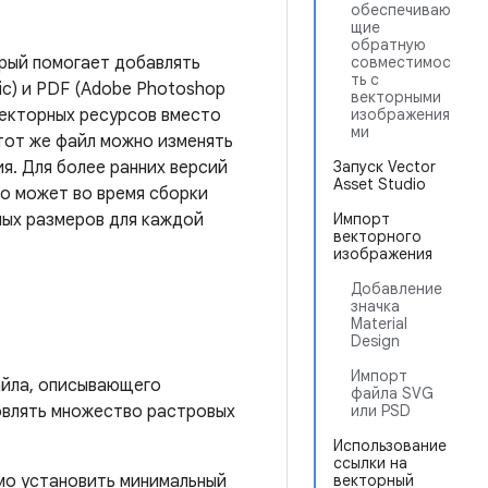
обеспечиваю
щие
обратную
торый помогает добавлять
совместимос
ть с
hic) и PDF (Adobe Photoshop
векторными
векторных ресурсов вместо
изображения
ми
тот же файл можно изменять
я. Для более ранних версий
Запуск Vector
Asset Studio
io может во время сборки
ных размеров для каждой
Импорт
векторного
изображения
Добавление
значка
Material
Design
Импорт
файла, описывающего
файла SVG
овлять множество растровых
или PSD
Использование
ссылки на
мо установить минимальный
векторный