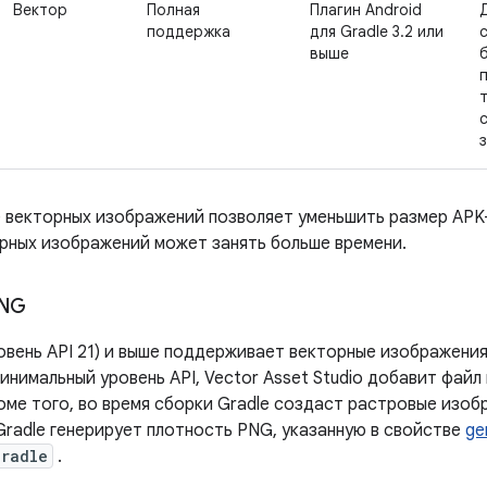
Вектор
Полная
Плагин Android
поддержка
для Gradle 3.2 или
выше
 векторных изображений позволяет уменьшить размер APK-
орных изображений может занять больше времени.
PNG
ровень API 21) и выше поддерживает векторные изображени
инимальный уровень API, Vector Asset Studio добавит фай
роме того, во время сборки Gradle создаст растровые изо
Gradle генерирует плотность PNG, указанную в свойстве
ge
gradle
.