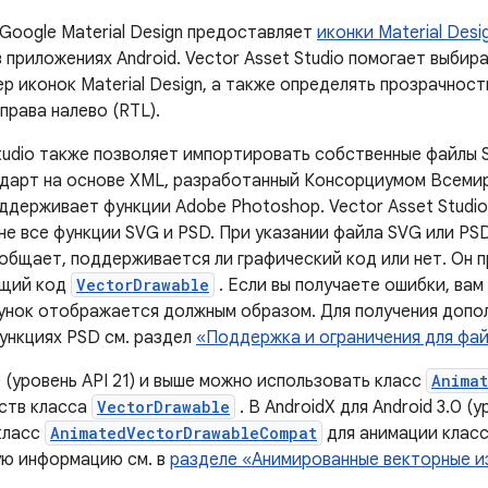
Google Material Design предоставляет
иконки Material Desi
 приложениях Android. Vector Asset Studio помогает выбир
р иконок Material Design, а также определять прозрачност
права налево (RTL).
Studio также позволяет импортировать собственные файлы 
дарт на основе XML, разработанный Консорциумом Всеми
ддерживает функции Adobe Photoshop. Vector Asset Studi
не все функции SVG и PSD. При указании файла SVG или PSD
общает, поддерживается ли графический код или нет. Он 
ащий код
VectorDrawable
. Если вы получаете ошибки, вам
унок отображается должным образом. Для получения допо
ункциях PSD см. раздел
«Поддержка и ограничения для фа
0 (уровень API 21) и выше можно использовать класс
Anima
ств класса
VectorDrawable
. В AndroidX для Android 3.0 (
класс
AnimatedVectorDrawableCompat
для анимации клас
ю информацию см. в
разделе «Анимированные векторные 