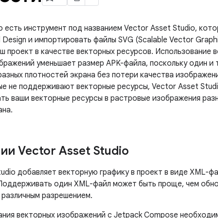
io есть инструмент под названием Vector Asset Studio, ко
l Design и импортировать файлы SVG (Scalable Vector Grap
аш проект в качестве векторных ресурсов. Использование 
бражений уменьшает размер APK-файла, поскольку один и 
разных плотностей экрана без потери качества изображени
ые не поддерживают векторные ресурсы, Vector Asset Stud
ть ваши векторные ресурсы в растровые изображения раз
ана.
и Vector Asset Studio
Studio добавляет векторную графику в проект в виде XML-
Поддерживать один XML-файл может быть проще, чем обн
 различным разрешением.
ания векторных изображений с Jetpack Compose необходи