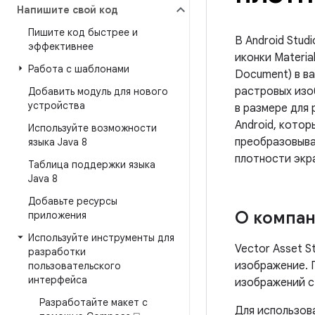
Напишите свой код
Пишите код быстрее и
В Android Stud
эффективнее
иконки Materia
Работа с шаблонами
Document) в в
растровых изо
Добавить модуль для нового
устройства
в размере для 
Android, котор
Используйте возможности
преобразовыва
языка Java 8
плотности экр
Таблица поддержки языка
Java 8
Добавьте ресурсы
О компани
приложения
Используйте инструменты для
Vector Asset 
разработки
изображение. 
пользовательского
интерфейса
изображений с
Разработайте макет с
Для использов