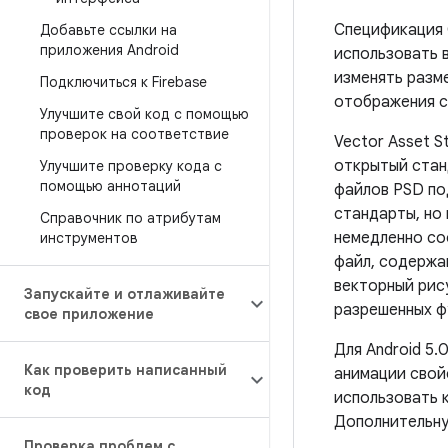
Спецификация 
Добавьте ссылки на
приложения Android
использовать в
изменять разме
Подключиться к Firebase
отображения с
Улучшите свой код с помощью
проверок на соответствие
Vector Asset 
открытый стан
Улучшите проверку кода с
помощью аннотаций
файлов PSD по
стандарты, но 
Справочник по атрибутам
немедленно со
инструментов
файл, содерж
векторный рис
Запускайте и отлаживайте
разрешенных ф
свое приложение
Для Android 5.
Как проверить написанный
анимации свой
код
использовать 
Дополнительну
Проверка проблем с