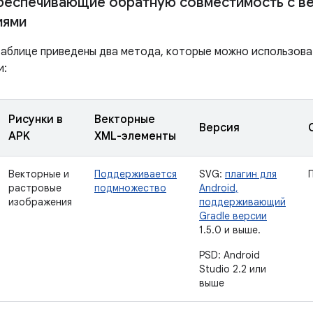
еспечивающие обратную совместимость с в
иями
аблице приведены два метода, которые можно использова
и:
Рисунки в
Векторные
Версия
APK
XML-элементы
Векторные и
Поддерживается
SVG:
плагин для
растровые
подмножество
Android,
изображения
поддерживающий
Gradle версии
1.5.0 и выше.
PSD: Android
Studio 2.2 или
выше