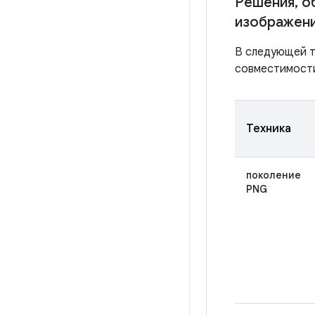
Решения
,
об
изображен
В следующей т
совместимост
Техника
поколение
PNG