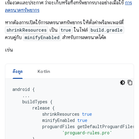
เข้มงวดและประกาศ ว่าจะเก็บหรือทิ้งทรัพยากรบางอย่างเมื่อใช้
การ
ลดขนาดทรัพยากร
หากต้องการเปิดใช้การลดขนาดทรัพยากร ให้ตั้งค่าพร็อพเพอร์ตี้
shrinkResources
เป็น
true
ในไฟล์
build.gradle
ควบคู่กับ
minifyEnabled
สำหรับการลดขนาดโค้ด
เช่น
ดึงดูด
Kotlin
android
{
...
buildTypes
{
release
{
shrinkResources
true
minifyEnabled
true
proguardFiles
getDefaultProguardFile
(
'
'proguard-rules.pro'
}