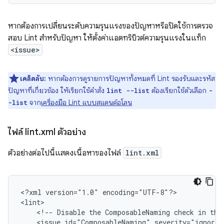
หากต้องการเปลี่ยนระดับความรุนแรงของปัญหาหรือปิดใช้การตรวจ
สอบ Lint สำหรับปัญหา ให้ตั้งค่าแอตทริบิวต์ความรุนแรงในแท็ก
<issue>
เคล็ดลับ:
หากต้องการดูรายการปัญหาทั้งหมดที่ Lint รองรับและรหัส
ปัญหาที่เกี่ยวข้อง ให้เรียกใช้คำสั่ง
ต้องเรียกใช้ตัวเลือก
lint --list
-
จาก
เครื่องมือ Lint แบบสแตนด์อโลน
-list
ไฟล์ lint
.
xml ตัวอย่าง
ตัวอย่างต่อไปนี้แสดงเนื้อหาของไฟล์
lint.xml
<?xml
version="1.0"
encoding="UTF-8"?>

<!--
Disable
the
ComposableNaming
check
in
thi
<issue
id="ComposableNaming"
severity="ignore"