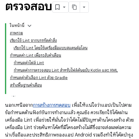
ตรวจสอบ
ในหน้านี้
ภาพรวม
เรียกใช้ Lint จากบรรทัดคำสั่ง
เรียกใช้ Lint โดยใช้เครื่องมือแบบสแตนด์อโลน
กำหนดค่า Lint เพื่อระงับคำเตือน
กำหนดค่าไฟล์ Lint
กำหนดค่าการตรวจสอบ Lint สำหรับไฟล์ต้นฉบับ Kotlin และ XML
กำหนดค่าตัวเลือก Lint ด้วย Gradle
สร้างพื้นฐานคำเตือน
นอกเหนือจาก
การสร้างการทดสอบ
เพื่อให้แน่ใจว่าแอปเป็นไปตาม
ข้อกำหนดด้านฟังก์ชันการทำงานแล้ว คุณยัง ควรเรียกใช้โค้ดผ่าน
เครื่องมือ Lint เพื่อช่วยให้มั่นใจว่าโค้ดไม่มีปัญหาด้านโครงสร้าง ด้วย
เครื่องมือ Lint ช่วยค้นหาโค้ดที่มีโครงสร้างไม่ดีซึ่งอาจส่งผลต่อความ
น่าเชื่อถือและประสิทธิภาพของแอป Android รวมถึงทำให้โค้ดบำรุง