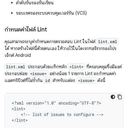
ลำดับชั้นของชั้นเรียน
ขอบเขตของระบบควบคุมเวอร์ชัน (VCS)
กำหนดค่าไฟล์ Lint
คุณสามารถระบุค่ากำหนดการตรวจสอบ Lint ในไฟล์
lint.xml
ได้ หากสร้างไฟล์นี้ด้วยตนเอง ให้วางไว้ในไดเรกทอรีรากของโปร
เจ็กต์ Android
lint.xml
ประกอบด้วยแท็กหลัก
<lint>
ที่ครอบคลุมซึ่งมีองค์
ประกอบย่อย
<issue>
อย่างน้อย 1 รายการ Lint จะกำหนดค่า
แอตทริบิวต์ที่ไม่ซ้ำกัน
id
สำหรับแต่ละ
<issue>
ดังนี้
<?xml
version="1.0"
encoding="UTF-8"?>

<!--
list
of
issues
to
configure
-->

</lint>