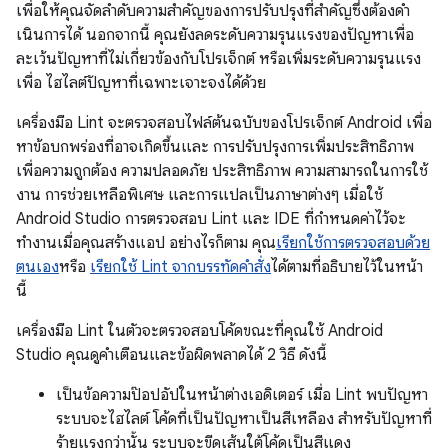
เพื่อให้คุณจัดลําดับความสําคัญของการปรับปรุงที่สําคัญซึ่งต้องดํา
เนินการได้ นอกจากนี้ คุณยังลดระดับความรุนแรงของปัญหาเพื่อ
ละเว้นปัญหาที่ไม่เกี่ยวข้องกับโปรเจ็กต์ หรือเพิ่มระดับความรุนแรง
เพื่อ ไฮไลต์ปัญหาที่เฉพาะเจาะจงได้ด้วย
เครื่องมือ Lint จะตรวจสอบไฟล์ต้นฉบับของโปรเจ็กต์ Android เพื่อ
หาข้อบกพร่องที่อาจเกิดขึ้นและ การปรับปรุงการเพิ่มประสิทธิภาพ
เพื่อความถูกต้อง ความปลอดภัย ประสิทธิภาพ ความสามารถในการใช้
งาน การช่วยเหลือพิเศษ และการแปลเป็นภาษาต่างๆ เมื่อใช้
Android Studio การตรวจสอบ Lint และ IDE ที่กำหนดค่าไว้จะ
ทำงานเมื่อคุณสร้างแอป อย่างไรก็ตาม คุณ
เรียกใช้การตรวจสอบด้วย
ตนเอง
หรือ
เรียกใช้ Lint จากบรรทัดคำสั่ง
ได้ตามที่อธิบายไว้ในหน้า
นี้
เครื่องมือ Lint ในตัวจะตรวจสอบโค้ดขณะที่คุณใช้ Android
Studio คุณดูคำเตือนและข้อผิดพลาดได้ 2 วิธี ดังนี้
เป็นข้อความป๊อปอัปในหน้าต่างเอดิเตอร์ เมื่อ Lint พบปัญหา
ระบบจะไฮไลต์ โค้ดที่เป็นปัญหาเป็นสีเหลือง สำหรับปัญหาที่
ร้ายแรงกว่านั้น ระบบจะขีดเส้นใต้โค้ดเป็นสีแดง