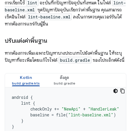
การเรียกใช้
lint
จะบันทึกปัญหาปัจจุบันทั้งหมด ในไฟล์
lint-
baseline.xml
ชุดปัญหาปัจจุบันเรียกว่า
ค่าพื้นฐาน
คุณสามารถ
เช็คอินไฟล์
lint-baseline.xml
ลงในการควบคุมเวอร์ชันได้
หากต้องการแชร์กับผู้อื่น
ปรับแต่งค่าพื้นฐาน
หากต้องการเพิ่มเฉพาะปัญหาบางประเภทไปยังค่าพื้นฐาน ให้ระบุ
ปัญหาที่จะเพิ่มโดยแก้ไขไฟล์
build.gradle
ของโปรเจ็กต์ดังนี้
Kotlin
ดึงดูด
android
{
lint
{
checkOnly
+=
"NewApi"
+
"HandlerLeak"
baseline
=
file
(
"lint-baseline.xml"
)
}
}