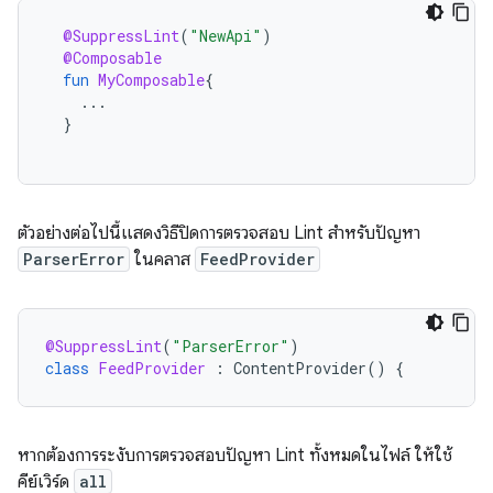
@SuppressLint
(
"NewApi"
)
@Composable
fun
MyComposable
{
...
}
ตัวอย่างต่อไปนี้แสดงวิธีปิดการตรวจสอบ Lint สำหรับปัญหา
ParserError
ในคลาส
FeedProvider
@SuppressLint
(
"ParserError"
)
class
FeedProvider
:
ContentProvider
()
{
หากต้องการระงับการตรวจสอบปัญหา Lint ทั้งหมดในไฟล์ ให้ใช้
คีย์เวิร์ด
all