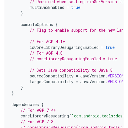
// Required when setting minSdkVersion to 
multiDexEnabled
=
true
}
compileOptions
{
// Flag to enable support for the new lang
// For AGP 4.1+
isCoreLibraryDesugaringEnabled
=
true
// For AGP 4.0
// coreLibraryDesugaringEnabled = true
// Sets Java compatibility to Java 8
sourceCompatibility
=
JavaVersion
.
VERSION_
targetCompatibility
=
JavaVersion
.
VERSION_
}
}
dependencies
{
// For AGP 7.4+
coreLibraryDesugaring
(
"com.android.tools:desug
// For AGP 7.3
// coreLibraryDesugaring("com.android.tools:de