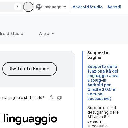
/
Android Studio
Accedi
roid Studio
Altro
Su questa
pagina
Supporto delle
funzionalità del
linguaggio Java
8 (plug-in
Android per
Gradle 3.0.0 e
versioni
sta pagina è stata utile?
successive)
Supporto per il
desugaring delle
l linguaggio
API Java 8 e
versioni
successive