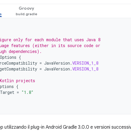
Groovy
igure only for each module that uses Java 8
uage features (either in its source code or
ugh dependencies).
Options
{
rceCompatibility
=
JavaVersion
.
VERSION_1_8
getCompatibility
=
JavaVersion
.
VERSION_1_8
Kotlin projects
ptions
{
Target
=
"1.8"
p utilizzando il plug-in Android Gradle 3.0.0 e versioni successiv