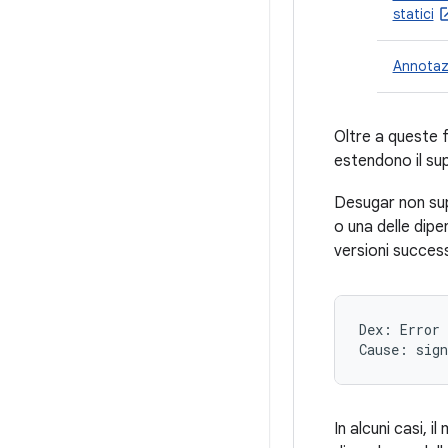
statici
Annotazi
Oltre a queste f
estendono il s
Desugar non s
o una delle dipe
versioni success
Dex: Error 
In alcuni casi, 