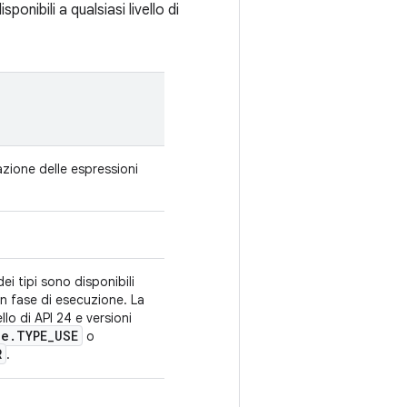
ponibili a qualsiasi livello di
azione delle espressioni
ei tipi sono disponibili
in fase di esecuzione. La
ello di API 24 e versioni
pe
.
TYPE
_
USE
o
R
.