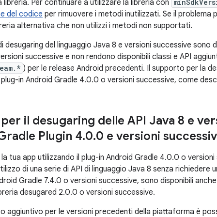
libreria. Per continuare a utilizzare la libreria con
minSdkVers
one del codice
per rimuovere i metodi inutilizzati. Se il problema pe
breria alternativa che non utilizzi i metodi non supportati.
di desugaring del linguaggio Java 8 e versioni successive sono di
ersioni successive e non rendono disponibili classi e API aggiu
ream.*
) per le release Android precedenti. Il supporto per la d
l plug-in Android Gradle 4.0.0 o versioni successive, come desc
per il desugaring delle API Java 8 e ver
Gradle Plugin 4
.
0
.
0 e versioni successiv
la tua app utilizzando il plug-in Android Gradle 4.0.0 o versioni s
ilizzo di una serie di API di linguaggio Java 8 senza richiedere u
ndroid Gradle 7.4.0 o versioni successive, sono disponibili anche 
ibreria desugared 2.0.0 o versioni successive.
aggiuntivo per le versioni precedenti della piattaforma è possi