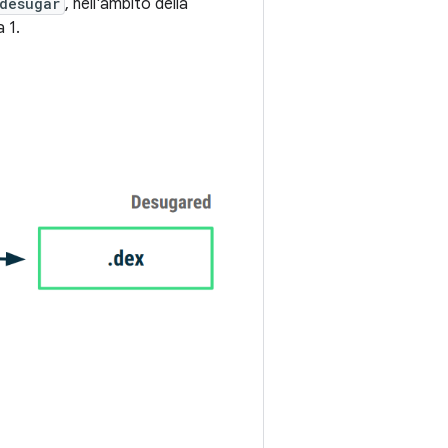
desugar
, nell'ambito della
 1.