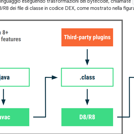
l linguaggio eseguendo trasformazioni del bytecode, chiamate
R8 dei file di classe in codice DEX, come mostrato nella figura