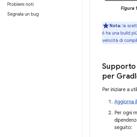
Problemi noti
Figura 1
Segnala un bug
Nota:
la scelt
6 ha una build più
velocità di compil
Supporto d
per Gradl
Per iniziare a ut
Aggiorna i
Per ogni m
dipendenze
seguito: