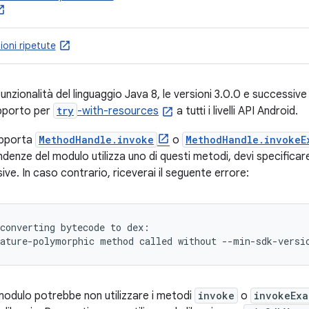
oni ripetute
unzionalità del linguaggio Java 8, le versioni 3.0.0 e successive
upporto per
try
-with-resources
a tutti i livelli API Android.
upporta
MethodHandle.invoke
o
MethodHandle.invokeE
ndenze del modulo utilizza uno di questi metodi, devi specifica
ive. In caso contrario, riceverai il seguente errore:
converting bytecode to dex:

il modulo potrebbe non utilizzare i metodi
invoke
o
invokeExa