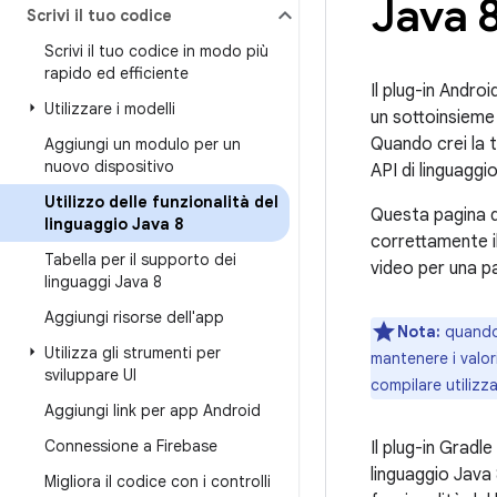
Java 
Scrivi il tuo codice
Scrivi il tuo codice in modo più
rapido ed efficiente
Il plug-in Andro
Utilizzare i modelli
un sottoinsieme 
Quando crei la t
Aggiungi un modulo per un
nuovo dispositivo
API di linguaggi
Utilizzo delle funzionalità del
Questa pagina de
linguaggio Java 8
correttamente il
Tabella per il supporto dei
video per una pa
linguaggi Java 8
Aggiungi risorse dell'app
Nota:
quando 
Utilizza gli strumenti per
mantenere i valor
sviluppare UI
compilare utilizz
Aggiungi link per app Android
Connessione a Firebase
Il plug-in Gradl
linguaggio Java 
Migliora il codice con i controlli