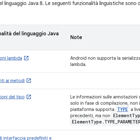
el linguaggio Java 8. Le seguenti funzionalità linguistiche sono dis
alità del linguaggio Java
Note
ioni lambda
Android non supporta la serializz
lambda.
nti ai metodi
oni del tipo
Le informazioni sulle annotazioni d
solo in fase di compilazione, non 
TYPE
piattaforma supporta
a liv
Element
Ty
precedenti, ma non
Element
Type
.
TYPE
_
PARAMETE
i interfaccia predefiniti e