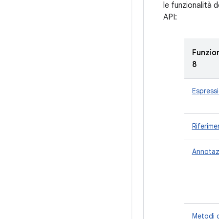
le funzionalità d
API:
Funzion
8
Espress
Riferime
Annotazi
Metodi d