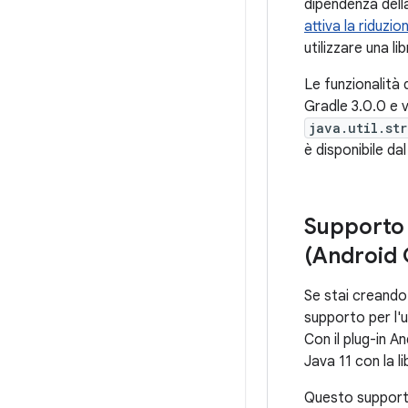
dipendenza della 
attiva la riduzi
utilizzare una li
Le funzionalità 
Gradle 3.0.0 e v
java.util.st
è disponibile da
Supporto 
(Android 
Se stai creando 
supporto per l'ut
Con il plug-in A
Java 11 con la l
Questo supporto 