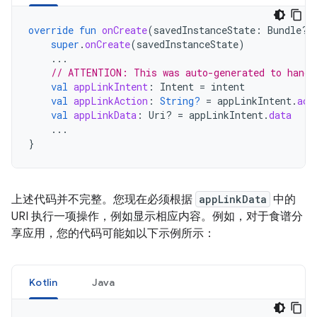
override
fun
onCreate
(
savedInstanceState
:
Bundle?)
super
.
onCreate
(
savedInstanceState
)
...
// ATTENTION: This was auto-generated to handl
val
appLinkIntent
:
Intent
=
intent
val
appLinkAction
:
String?
=
appLinkIntent
.
act
val
appLinkData
:
Uri? 
=
appLinkIntent
.
data
...
}
上述代码并不完整。您现在必须根据
appLinkData
中的
URI 执行一项操作，例如显示相应内容。例如，对于食谱分
享应用，您的代码可能如以下示例所示：
Kotlin
Java