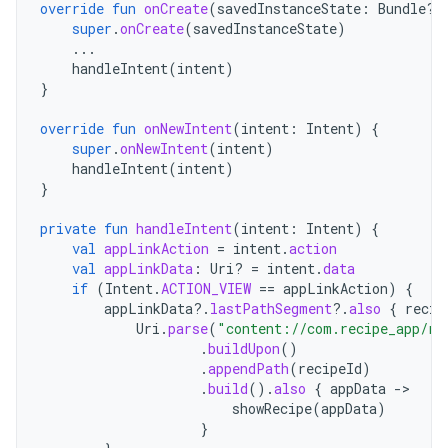
override
fun
onCreate
(
savedInstanceState
:
Bundle?)
super
.
onCreate
(
savedInstanceState
)
...
handleIntent
(
intent
)
}
override
fun
onNewIntent
(
intent
:
Intent
)
{
super
.
onNewIntent
(
intent
)
handleIntent
(
intent
)
}
private
fun
handleIntent
(
intent
:
Intent
)
{
val
appLinkAction
=
intent
.
action
val
appLinkData
:
Uri? 
=
intent
.
data
if
(
Intent
.
ACTION_VIEW
==
appLinkAction
)
{
appLinkData
?.
lastPathSegment
?.
also
{
recip
Uri
.
parse
(
"content://com.recipe_app/re
.
buildUpon
()
.
appendPath
(
recipeId
)
.
build
().
also
{
appData
-
showRecipe
(
appData
)
}