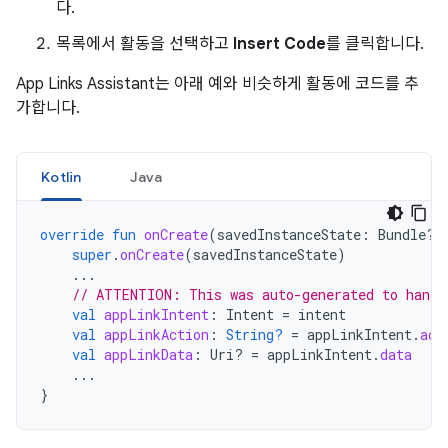
다.
목록에서 활동을 선택하고
Insert Code
를 클릭합니다.
App Links Assistant는 아래 예와 비슷하게 활동에 코드를 추
가합니다.
Kotlin
Java
override
fun
onCreate
(
savedInstanceState
:
Bundle?)
super
.
onCreate
(
savedInstanceState
)
...
// ATTENTION: This was auto-generated to handl
val
appLinkIntent
:
Intent
=
intent
val
appLinkAction
:
String?
=
appLinkIntent
.
act
val
appLinkData
:
Uri? 
=
appLinkIntent
.
data
...
}