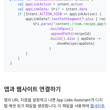
val
appLinkAction
=
intent
.
action
val
appLinkData
:
Uri? 
=
intent
.
data
if
(
Intent
.
ACTION_VIEW
==
appLinkAction
)
{
appLinkData
?.
lastPathSegment
?.
also
{
recip
Uri
.
parse
(
"content://com.recipe_app/re
.
buildUpon
()
.
appendPath
(
recipeId
)
.
build
().
also
{
appData
-
showRecipe
(
appData
)
}
}
}
}
앱과 웹사이트 연결하기
앱의 URL 지원을 설정하고 나면 App Links Assistant가 디지
털 애셋 링크 파일을 생성합니다. 이 파일을 사용하여
웹사이트