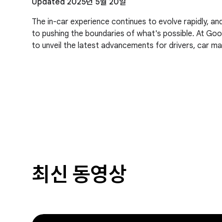
Updated 2025년 5월 20일
The in-car experience continues to evolve rapidly, 
to pushing the boundaries of what's possible. At Goo
to unveil the latest advancements for drivers, car m
최신 동영상