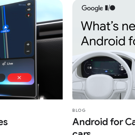
BLOG
es
Android for Ca
cars