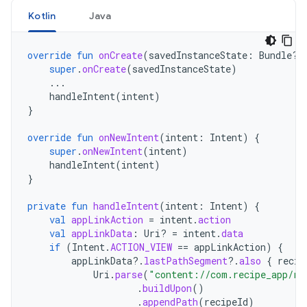
Kotlin
Java
override
fun
onCreate
(
savedInstanceState
:
Bundle?)
super
.
onCreate
(
savedInstanceState
)
...
handleIntent
(
intent
)
}
override
fun
onNewIntent
(
intent
:
Intent
)
{
super
.
onNewIntent
(
intent
)
handleIntent
(
intent
)
}
private
fun
handleIntent
(
intent
:
Intent
)
{
val
appLinkAction
=
intent
.
action
val
appLinkData
:
Uri? 
=
intent
.
data
if
(
Intent
.
ACTION_VIEW
==
appLinkAction
)
{
appLinkData
?.
lastPathSegment
?.
also
{
recip
Uri
.
parse
(
"content://com.recipe_app/re
.
buildUpon
()
.
appendPath
(
recipeId
)