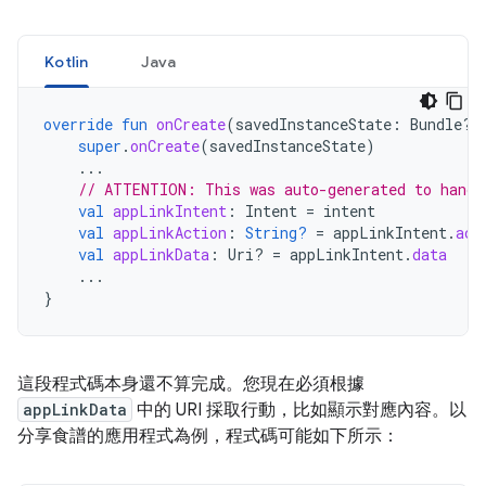
Kotlin
Java
override
fun
onCreate
(
savedInstanceState
:
Bundle?)
super
.
onCreate
(
savedInstanceState
)
...
// ATTENTION: This was auto-generated to handl
val
appLinkIntent
:
Intent
=
intent
val
appLinkAction
:
String?
=
appLinkIntent
.
act
val
appLinkData
:
Uri? 
=
appLinkIntent
.
data
...
}
這段程式碼本身還不算完成。您現在必須根據
appLinkData
中的 URI 採取行動，比如顯示對應內容。以
分享食譜的應用程式為例，程式碼可能如下所示：