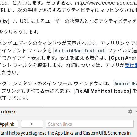
cipe
」と入力します。そうすると、
http://www.recipe-app.com/
URL は、次の手順で選択するアクティビティにマッピングされ
vity
] で、URL によるユーザーの誘導先となるアクティビティ
 をクリックします。
ッピング エディタのウィンドウが表示されます。アプリリンク ア
てインテント フィルタを
AndroidManifest.xml
ファイルに追
ドでハイライト表示します。変更を加える場合は、[
Open Andr
テント フィルタを編集します。詳細については、アプリが
受け
ください。
ク アシスタントのメイン ツール ウィンドウには、
AndroidM
ープリンクもすべて表示されます。[
Fix All Manifest Issues
]
修正できます。