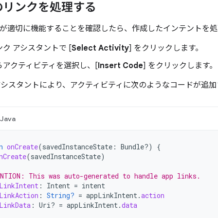
のリンクを処理する
ングが適切に機能することを確認したら、作成したインテントを
ク アシスタントで [
Select Activity
] をクリックします。
らアクティビティを選択し、[
Insert Code
] をクリックします。
アシスタントにより、アクティビティに次のようなコードが追加
Java
n
onCreate
(
savedInstanceState
:
Bundle?)
{
nCreate
(
savedInstanceState
)
NTION: This was auto-generated to handle app links.
LinkIntent
:
Intent
=
intent
LinkAction
:
String?
=
appLinkIntent
.
action
LinkData
:
Uri? 
=
appLinkIntent
.
data