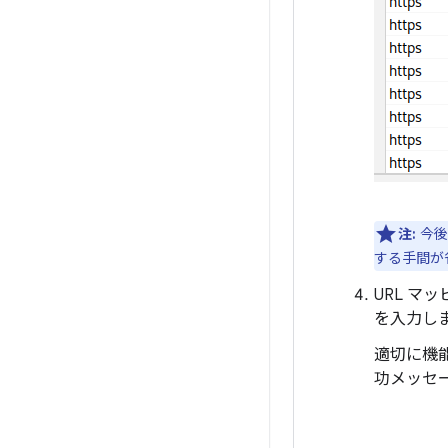
注:
今後
する手間が
URL マ
を入力し
適切に機
功メッセ