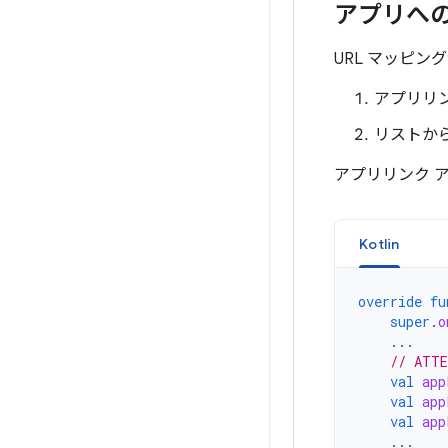
アプリへ
URL マッピ
アプリリン
リストか
アプリリンク 
Kotlin
override
fu
super
.
o
...
// ATTE
val
app
val
app
val
app
...