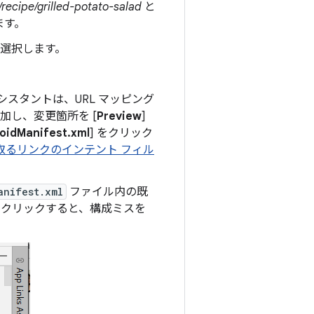
recipe/grilled-potato-salad
と
ます。
を選択します。
シスタントは、URL マッピング
加し、変更箇所を [
Preview
]
oidManifest.xml
] をクリック
取るリンクのインテント フィル
anifest.xml
ファイル内の既
 をクリックすると、構成ミスを