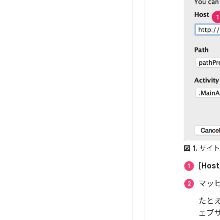
図 1.
サイト
[
Host
マッピ
たと
ェブ