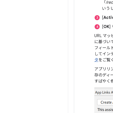
「
/re
いう 
[
Acti
[
OK
]
URL マ
に基づい
フィール
してイン
タ
をご覧
アプリリン
存のディ
すばやく