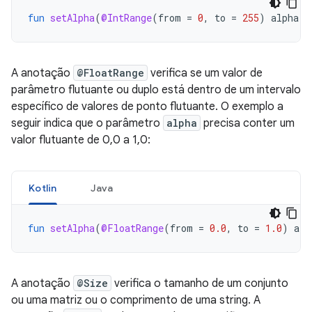
fun
setAlpha
(
@IntRange
(
from
=
0
,
to
=
255
)
alpha
:
A anotação
@FloatRange
verifica se um valor de
parâmetro flutuante ou duplo está dentro de um intervalo
específico de valores de ponto flutuante. O exemplo a
seguir indica que o parâmetro
alpha
precisa conter um
valor flutuante de 0,0 a 1,0:
Kotlin
Java
fun
setAlpha
(
@FloatRange
(
from
=
0.0
,
to
=
1.0
)
alp
A anotação
@Size
verifica o tamanho de um conjunto
ou uma matriz ou o comprimento de uma string. A