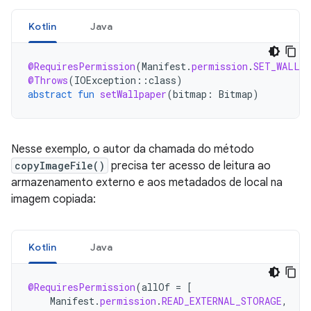
Kotlin
Java
@RequiresPermission
(
Manifest
.
permission
.
SET_WALLP
@Throws
(
IOException
::
class
)
abstract
fun
setWallpaper
(
bitmap
:
Bitmap
)
Nesse exemplo, o autor da chamada do método
copyImageFile()
precisa ter acesso de leitura ao
armazenamento externo e aos metadados de local na
imagem copiada:
Kotlin
Java
@RequiresPermission
(
allOf
=
[
Manifest
.
permission
.
READ_EXTERNAL_STORAGE
,