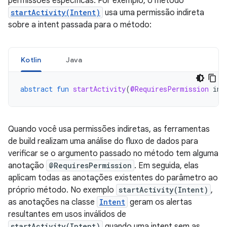
permissões específicas. Por exemplo, o método
startActivity(Intent)
usa uma permissão indireta
sobre a intent passada para o método:
Kotlin
Java
abstract
fun
startActivity
(
@RequiresPermission
int
Quando você usa permissões indiretas, as ferramentas
de build realizam uma análise do fluxo de dados para
verificar se o argumento passado no método tem alguma
anotação
@RequiresPermission
. Em seguida, elas
aplicam todas as anotações existentes do parâmetro ao
próprio método. No exemplo
startActivity(Intent)
,
as anotações na classe
Intent
geram os alertas
resultantes em usos inválidos de
startActivity(Intent)
quando uma intent sem as