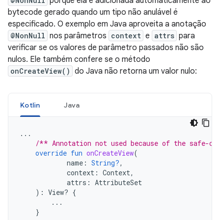
@NonNull
porque ela é adicionada automaticamente ao
bytecode gerado quando um tipo não anulável é
especificado. O exemplo em Java aproveita a anotação
@NonNull
nos parâmetros
context
e
attrs
para
verificar se os valores de parâmetro passados não são
nulos. Ele também confere se o método
onCreateView()
do Java não retorna um valor nulo:
Kotlin
Java
...
/** Annotation not used because of the safe-ca
override
fun
onCreateView
(
name
:
String?
,
context
:
Context
,
attrs
:
AttributeSet
):
View? 
{
...
}