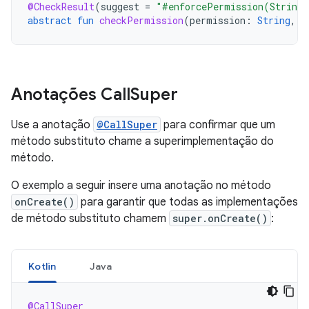
@CheckResult
(
suggest
=
"#enforcePermission(String,
abstract
fun
checkPermission
(
permission
:
String
,
p
Anotações Call
Super
Use a anotação
@CallSuper
para confirmar que um
método substituto chame a superimplementação do
método.
O exemplo a seguir insere uma anotação no método
onCreate()
para garantir que todas as implementações
de método substituto chamem
super.onCreate()
:
Kotlin
Java
@CallSuper