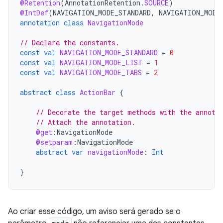
@Retention
(
AnnotationRetention
.
SOURCE
)
@IntDef
(
NAVIGATION_MODE_STANDARD
,
NAVIGATION_MODE
annotation
class
NavigationMode
// Declare the constants.
const
val
NAVIGATION_MODE_STANDARD
=
0
const
val
NAVIGATION_MODE_LIST
=
1
const
val
NAVIGATION_MODE_TABS
=
2
abstract
class
ActionBar
{
// Decorate the target methods with the annota
// Attach the annotation.
@get
:
NavigationMode
@setparam
:
NavigationMode
abstract
var
navigationMode
:
Int
}
Ao criar esse código, um aviso será gerado se o