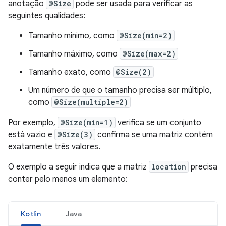
anotação
@Size
pode ser usada para verificar as
seguintes qualidades:
Tamanho mínimo, como
@Size(min=2)
Tamanho máximo, como
@Size(max=2)
Tamanho exato, como
@Size(2)
Um número de que o tamanho precisa ser múltiplo,
como
@Size(multiple=2)
Por exemplo,
@Size(min=1)
verifica se um conjunto
está vazio e
@Size(3)
confirma se uma matriz contém
exatamente três valores.
O exemplo a seguir indica que a matriz
location
precisa
conter pelo menos um elemento:
Kotlin
Java