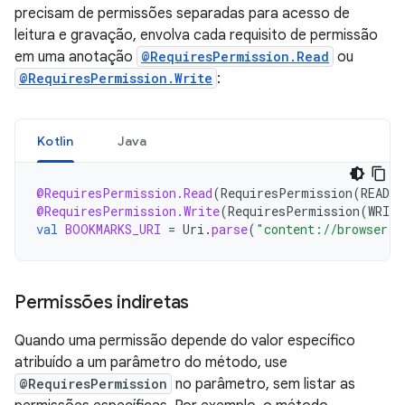
precisam de permissões separadas para acesso de
leitura e gravação, envolva cada requisito de permissão
em uma anotação
@RequiresPermission.Read
ou
@RequiresPermission.Write
:
Kotlin
Java
@RequiresPermission.Read
(
RequiresPermission
(
READ_
@RequiresPermission.Write
(
RequiresPermission
(
WRIT
val
BOOKMARKS_URI
=
Uri
.
parse
(
"content://browser/b
Permissões indiretas
Quando uma permissão depende do valor específico
atribuído a um parâmetro do método, use
@RequiresPermission
no parâmetro, sem listar as