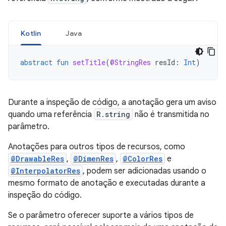
Kotlin
Java
abstract
fun
setTitle
(
@StringRes
resId
:
Int
)
Durante a inspeção de código, a anotação gera um aviso
quando uma referência
R.string
não é transmitida no
parâmetro.
Anotações para outros tipos de recursos, como
@DrawableRes
,
@DimenRes
,
@ColorRes
e
@InterpolatorRes
, podem ser adicionadas usando o
mesmo formato de anotação e executadas durante a
inspeção do código.
Se o parâmetro oferecer suporte a vários tipos de