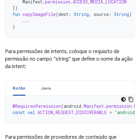
Manifest
.
permission
.
ACCESS_MEDIA_LOCATION
]
)
fun
copyImageFile
(
dest
:
String
,
source
:
String
)
{
...
}
Para permissões de intents, coloque o requisito de
permissão no campo "string" que define o nome da ação
da intent:
Kotlin
Java
@RequiresPermission
(
android
.
Manifest
.
permission
.
BL
const
val
ACTION_REQUEST_DISCOVERABLE
=
"android.b
Para permissões de provedores de conteúdo que