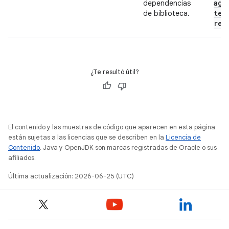
agg
dependencias
tes
de biblioteca.
rep
¿Te resultó útil?
El contenido y las muestras de código que aparecen en esta página
están sujetas a las licencias que se describen en la
Licencia de
Contenido
. Java y OpenJDK son marcas registradas de Oracle o sus
afiliados.
Última actualización: 2026-06-25 (UTC)