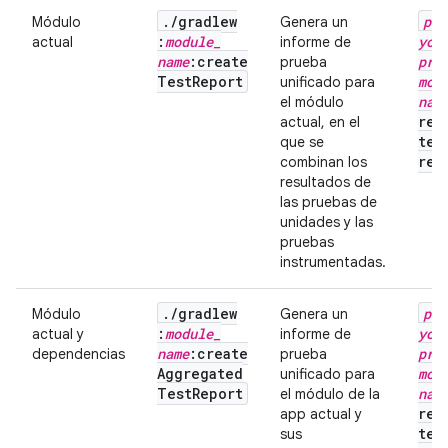
.
/
gradlew
pat
Módulo
Genera un
:
module
_
you
actual
informe de
name
:create
pro
prueba
Test
Report
mod
unificado para
nam
el módulo
rep
actual, en el
tes
que se
rep
combinan los
resultados de
las pruebas de
unidades y las
pruebas
instrumentadas.
.
/
gradlew
pat
Módulo
Genera un
:
module
_
you
actual y
informe de
name
:create
pro
dependencias
prueba
Aggregated
mod
unificado para
Test
Report
nam
el módulo de la
rep
app actual y
tes
sus