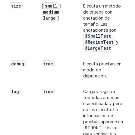
size
small
[
|
Ejecuta un método
medium
|
de prueba con
large
]
anotación de
tamaño. Las
anotaciones son
@Small
Test
,
@Medium
Test
y
@Large
Test
.
debug
true
Ejecuta pruebas en
modo de
depuración.
log
true
Carga y registra
todas las pruebas
especificadas, pero
no las ejecuta. La
información de
pruebas aparece en
STDOUT
. Úsala
para verificar las