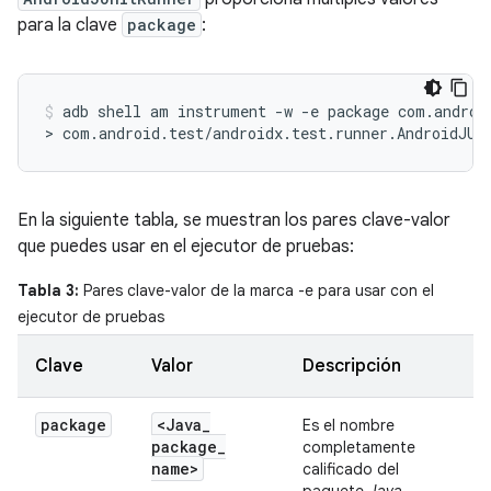
para la clave
package
:
adb
shell
am
instrument
-w
-e
package
com.androi
>
com.android.test/androidx.test.runner.AndroidJUn
En la siguiente tabla, se muestran los pares clave-valor
que puedes usar en el ejecutor de pruebas:
Tabla 3:
Pares clave-valor de la marca -e para usar con el
ejecutor de pruebas
Clave
Valor
Descripción
package
<Java
_
Es el nombre
package
_
completamente
name>
calificado del