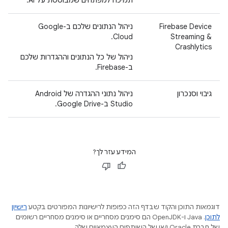
תמיכה למפתחים שמבוססת על AI.
Firebase Device
ניהול הנתונים שלכם ב-Google
Cloud.
Streaming &
Crashlytics
ניהול של כל הנתונים וההגדרות שלכם
ב-Firebase.
גיבוי וסנכרון
ניהול נתוני ההגדרה של Android
Studio ב-Google Drive.
המידע עזר לך?
דוגמאות התוכן והקוד שבדף הזה כפופות לרישיונות המפורטים בקטע
רישיון
לתוכן
.‏ Java ו-OpenJDK הם סימנים מסחריים או סימנים מסחריים רשומים
של חברת Oracle ו/או של השותפים העצמאיים שלה.