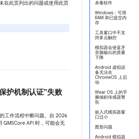
遇到未在此页列出的问题或使用此页
杀毒软件
Windows：可用
RAM 和已提交内
存
工具窗口中不支
持多点触控
模拟器会使蓝牙
音频输出的质量
下降
Android 虚拟设
备无法在
ChromeOS 上启
动
ay 保护机制认证”失败
Wear OS 上的手
腕倾斜传感器警
告
嵌入式模拟器窗
和应用的工作流程中断问题。自 2026
口过小
 GMSCore API 时，可能会无
图形问题
Android 模拟器