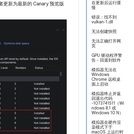
在更新后运行缓
者更新为最新的 Canary 预览版
慢
错误：找不到
vulkan-1.dll
无法创建快照
无法正确打开网
页
GPU 驱动程序警
告 - 回退到软件
模拟器无法在
Windows
Chrome 远程桌
面上启动
模拟器终止并返
回退出代码
-1073741511（Wi
ndows 8.1 或
Windows 10 N）
模拟器在硬件渲
染模式下于
macOS 上运行时