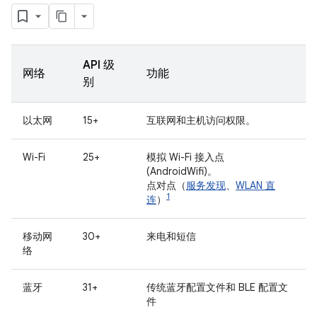
API 级
网络
功能
别
以太网
15+
互联网和主机访问权限。
Wi-Fi
25+
模拟 Wi-Fi 接入点
(AndroidWifi)。
点对点（
服务发现
、
WLAN 直
1
连
）
移动网
30+
来电和短信
络
蓝牙
31+
传统蓝牙配置文件和 BLE 配置文
件