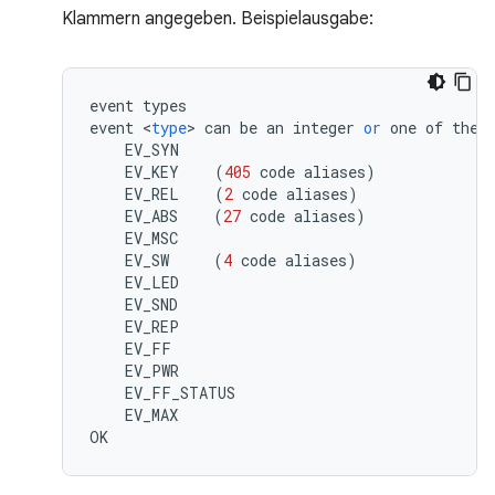
Klammern angegeben. Beispielausgabe:
event
types
event
<
type
>
can
be
an
integer
or
one
of
the
EV_SYN
EV_KEY
(
405
code
aliases
)
EV_REL
(
2
code
aliases
)
EV_ABS
(
27
code
aliases
)
EV_MSC
EV_SW
(
4
code
aliases
)
EV_LED
EV_SND
EV_REP
EV_FF
EV_PWR
EV_FF_STATUS
EV_MAX
OK