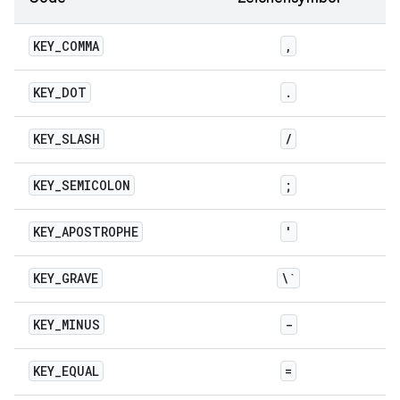
KEY
_
COMMA
,
KEY
_
DOT
.
KEY
_
SLASH
/
KEY
_
SEMICOLON
;
KEY
_
APOSTROPHE
'
KEY
_
GRAVE
\`
KEY
_
MINUS
-
KEY
_
EQUAL
=