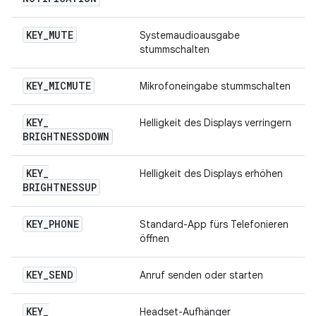
KEY
_
MUTE
Systemaudioausgabe
stummschalten
KEY
_
MICMUTE
Mikrofoneingabe stummschalten
KEY
_
Helligkeit des Displays verringern
BRIGHTNESSDOWN
KEY
_
Helligkeit des Displays erhöhen
BRIGHTNESSUP
KEY
_
PHONE
Standard-App fürs Telefonieren
öffnen
KEY
_
SEND
Anruf senden oder starten
KEY
_
Headset-Aufhänger