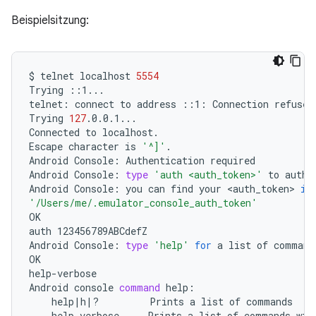
Beispielsitzung:
$
telnet
localhost
5554
Trying
::1...

telnet:
connect
to
address
::1:
Connection
refused

Trying
127
.0.0.1...

Connected
to
localhost.

Escape
character
is
'^]'
.

Android
Console:
Authentication
required

Android
Console:
type
'auth <auth_token>'
to
authe
Android
Console:
you
can
find
your
<auth_token>
in
'/Users/me/.emulator_console_auth_token'
OK

auth
123456789ABCdefZ

Android
Console:
type
'help'
for
a
list
of
commands
OK

help-verbose

Android
console
command
help
|
h
|
?
Prints
a
list
of
help-verbose
Prints
a
list
of
commands
wit