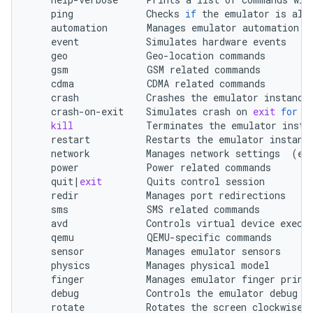
ping
Checks
if
the
emulator
is
automation
Manages
emulator
event
Simulates
hardware
geo
Geo-location
gsm
GSM
related
cdma
CDMA
related
crash
Crashes
the
emulator
crash-on-exit
Simulates
crash
on
exit
for
t
kill
Terminates
the
emulator
restart
Restarts
the
emulator
network
Manages
network
settings
(
et
power
Power
related
quit
|
exit
Quits
control
redir
Manages
port
sms
SMS
related
avd
Controls
virtual
device
qemu
QEMU-specific
sensor
Manages
emulator
physics
Manages
physical
finger
Manages
emulator
finger
debug
Controls
the
emulator
debug
o
rotate
Rotates
the
screen
clockwise