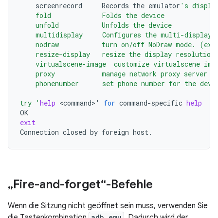
screenrecord
Records
the
emulator
's displa
    fold             Folds the device
    unfold           Unfolds the device
    multidisplay     Configures the multi-display
    nodraw           turn on/off NoDraw mode. (exp
    resize-display   resize the display resolution
    virtualscene-image  customize virtualscene ima
    proxy            manage network proxy server s
    phonenumber      set phone number for the devi
try '
help
<command>
'
for
command-specific
help
exit
Connection
closed
by
foreign
„Fire-and-forget“-Befehle
Wenn die Sitzung nicht geöffnet sein muss, verwenden Sie
die Tastenkombination
adb emu
. Dadurch wird der