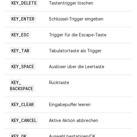
KEY
_
DELETE
Tastentrigger löschen
KEY
_
ENTER
Schlüssel-Trigger eingeben
KEY
_
ESC
Trigger für die Escape-Taste
KEY
_
TAB
Tabulatortaste als Trigger
KEY
_
SPACE
Auslöser über die Leertaste
KEY
_
Rücktaste
BACKSPACE
KEY
_
CLEAR
Eingabepuffer leeren
KEY
_
CANCEL
Aktive Aktion abbrechen
KEY
_
OK
Auswahl bestätigen/OK