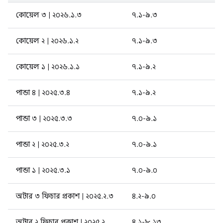
কোয়েল ৩ | ২০২৬.১.৩
৭.১-৯.৩
কোয়েল ২ | ২০২৬.১.২
৭.১-৯.৩
কোয়েল ১ | ২০২৬.১.১
৭.১-৯.২
পান্ডা ৪ | ২০২৫.৩.৪
৭.১-৯.২
পান্ডা ৩ | ২০২৫.৩.৩
৭.০-৯.১
পান্ডা ২ | ২০২৫.৩.২
৭.০-৯.১
পান্ডা ১ | ২০২৫.৩.১
৭.০-৯.০
অটার ৩ ফিচার প্রকাশ | ২০২৫.২.৩
৪.২-৯.০
অটার ২ ফিচার প্রকাশ | ২০২৫.২.
৪.১-৮.১৩