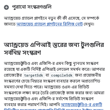
পুরানো সংস্করণগুলি
অ্যান্ড্রয়েড গ্র্যাডল প্লাগইনে নতুন কী কী এসেছে, সে সম্পর্কে
জানতে
অ্যান্ড্রয়েড গ্র্যাডল প্লাগইনের রিলিজ নোট
দেখুন।
অ্যান্ড্রয়েড এপিআই স্তরের জন্য টুলগুলির
সর্বনিম্ন সংস্করণ
অ্যান্ড্রয়েড স্টুডিও এবং এজিপি-র এমন কিছু ন্যূনতম সংস্করণ
রয়েছে যা একটি নির্দিষ্ট এপিআই লেভেল সমর্থন করে। আপনার
প্রোজেক্টের
targetSdk
বা
compileSdk
জন্য প্রয়োজনীয়
সংস্করণের চেয়ে নিম্নতর সংস্করণ ব্যবহার করলে অপ্রত্যাশিত
সমস্যা দেখা দিতে পারে। অ্যান্ড্রয়েড ওএস-এর প্রিভিউ
সংস্করণকে লক্ষ্য করে তৈরি প্রোজেক্টে কাজ করার জন্য আমরা
অ্যান্ড্রয়েড স্টুডিও এবং এজিপি-র সর্বশেষ প্রিভিউ সংস্করণ
ব্যবহার করার পরামর্শ দিই। আপনি
অ্যান্ড্রয়েড স্টুডিও-র একটি