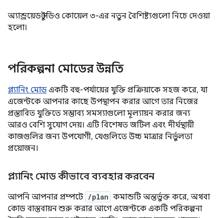
অ্যান্ড্রয়েড স্টুডিও কোয়েল ৩-এর নতুন বৈশিষ্ট্যগুলো নিচে দেওয়া
হলো।
পরিকল্পনা মোডের উন্নতি
প্ল্যানিং মোড
একটি বহু-পর্যায়ের যুক্তি প্রক্রিয়াকে সহজ করে, যা
এজেন্টকে আপনার কাছে উপস্থাপন করার আগে তার নিজের
প্রস্তাবিত যুক্তিতে সম্ভাব্য সমস্যাগুলো মূল্যায়ন করার জন্য
আরও বেশি সুযোগ দেয়। এটি বিশেষত জটিল এবং দীর্ঘস্থায়ী
কাজগুলির জন্য উপযোগী, যেগুলিতে উচ্চ মাত্রার নির্ভুলতা
প্রয়োজন।
প্ল্যানিং মোড কীভাবে ব্যবহার করবেন
আপনি আপনার প্রম্পটে
/plan
কমান্ডটি অন্তর্ভুক্ত করে, অথবা
কোড বাস্তবায়ন শুরু করার আগে এজেন্টকে একটি পরিকল্পনা