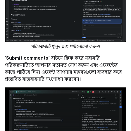
পরিকল্পনাটি খুলুন এবং পর্যালোচনা করুন।
‘Submit comments’
বাটনে ক্লিক করে সরাসরি
পরিকল্পনাটিতে আপনার মতামত যোগ করুন এবং এজেন্টের
কাছে পাঠিয়ে দিন। এজেন্ট আপনার মন্তব্যগুলো ব্যবহার করে
প্রস্তাবিত বাস্তবায়নটি সংশোধন করবেন।