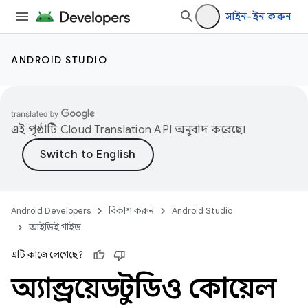
সাইন-ইন করুন
ANDROID STUDIO
এই পৃষ্ঠাটি
Cloud Translation API
অনুবাদ করেছে।
Android Developers
বিকাশ করুন
Android Studio
আইডিই গাইড
এটি কাজে লেগেছে?
অ্যান্ড্রয়েড স্টুডিও কোয়েল