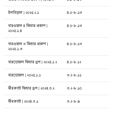
উদবিড়াল | ২০২৫.২.১
৪.০-৮.১৩
নারওয়াল ৪ ফিচার প্রকাশ |
৪.০-৮.১৩
২০২৫.১.৪
নারওয়াল ৩ ফিচার প্রকাশ |
৪.০-৮.১৩
২০২৫.১.৩
নারহোয়াল ফিচার ড্রপ | ২০২৫.১.২
৪.০-৮.১২
নারহোয়াল | ২০২৫.১.১
৩.২-৮.১১
মীরক্যাট ফিচার ড্রপ | ২০২৪.৩.২
৩.২-৮.১০
মীরক্যাট | ২০২৪.৩.১
৩.২-৮.৯