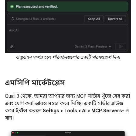
বাস্তবায়ন সম্পন্ন হলে পরিবর্তনগুলোর একটি সারসংক্ষেপ নিন।
এমসিপি মার্কেটপ্লেস
Quail 3 থেকে, আমরা আপনার জন্য MCP সার্ভার খুঁজে বের করা
এবং যোগ করা আরও সহজ করে দিচ্ছি। একটি সার্ভার ব্রাউজ
করে ইনস্টল করতে
Settings > Tools > AI > MCP Servers-
এ
যান।