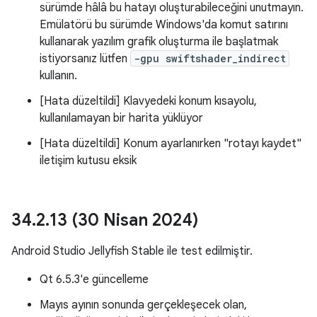
sürümde hâlâ bu hatayı oluşturabileceğini unutmayın.
Emülatörü bu sürümde Windows'da komut satırını
kullanarak yazılım grafik oluşturma ile başlatmak
istiyorsanız lütfen
-gpu swiftshader_indirect
kullanın.
[Hata düzeltildi] Klavyedeki konum kısayolu,
kullanılamayan bir harita yüklüyor
[Hata düzeltildi] Konum ayarlanırken "rotayı kaydet"
iletişim kutusu eksik
34
.
2
.
13 (30 Nisan 2024)
Android Studio Jellyfish Stable ile test edilmiştir.
Qt 6.5.3'e güncelleme
Mayıs ayının sonunda gerçekleşecek olan,