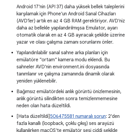
Android 17'nin (API 37) daha yüksek bellek taleplerini
karşılamak için Phone'un Android Sanal Cihazları
(AVD'ler) artık en az 4 GB RAM gerektiriyor. AVD'niz
daha az bellekle yapılandırılmışsa Emulator, ayarı
otomatik olarak en az 4 GB ayıracak şekilde üzerine
yazar ve olası çalışma zamanı sorunlarını önler.
Yapılandırılabilir sanal sahne arka planları için
emülatöre "ortam" kamera modu eklendi. Bu
sahneler AVD'nin environment.ini dosyasında
tanımlanır ve çalışma zamanında dinamik olarak
yeniden yüklenebilir.
Bağımsız emülatördeki anlık görüntü önizlemesinin,
anlık görüntü silindikten sonra temizlenmemesine
neden olan hata düzeltildi.
[Hata düzeltildi]
506475581 numaralı sorun
: 2'den
fazla kanallı (loopback, çoklu çıkış) ses arayüzü
kullanılırken macOS'te emülatör sesi ciddi şekilde