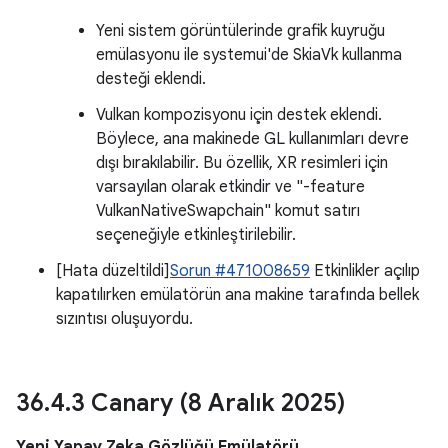
Yeni sistem görüntülerinde grafik kuyruğu
emülasyonu ile systemui'de SkiaVk kullanma
desteği eklendi.
Vulkan kompozisyonu için destek eklendi.
Böylece, ana makinede GL kullanımları devre
dışı bırakılabilir. Bu özellik, XR resimleri için
varsayılan olarak etkindir ve "-feature
VulkanNativeSwapchain" komut satırı
seçeneğiyle etkinleştirilebilir.
[Hata düzeltildi]
Sorun #471008659
Etkinlikler açılıp
kapatılırken emülatörün ana makine tarafında bellek
sızıntısı oluşuyordu.
36
.
4
.
3 Canary (8 Aralık 2025)
Yeni Yapay Zeka Gözlüğü Emülatörü