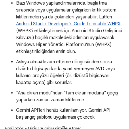
Bazı Windows yapılandırmalarında, başlatma
sırasında veya uygulamalar çalışırken kritik sistem
kilitlenmeleri ya da çökmeleri yaşanabilir. Lütfen
Android Studio Developer's Guide to enable WHPX
(WHPX'i etkinleştirmek için Android Studio Geliştirici
Kılavuzu) başlıklı makaledeki adımları uygulayarak
Windows Hiper Yönetici Platformu'nun (WHPX)
etkinleştirildiğinden emin olun.
Askıya alma/devam ettirme döngüsünden sonra
dizüstü bilgisayarlarda yanıt vermeyen AVD veya
kullanıcı arayüzü öğeleri (ör. dizüstü bilgisayarı
kapatıp açma) gibi sorunlar.
"Ana ekran modu"ndan "tam ekran moduna" geçiş
yaparken zaman zaman kilitlenme
Gemini API'leri henüz kullanılamıyor. Gemini API
başlangıç şablonu uygulaması çökecek.
Emülatör - Giriş ve çıkışı simüle etme: