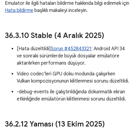
Emulator ile ilgili hataları bildirme hakkında bilgi edinmek için
Hata bildirme
başlıklı makaleyi inceleyin.
36
.
3
.
10 Stable (4 Aralık 2025)
[Hata düzeltildi]
Sorun #452843321
: Android API 34
ve sonraki sürümlerde büyük dosyalar emülatöre
aktarılırken performans düşüyor.
Video codec'leri GPU doku modunda çalışırken
Vulkan kompozisyonunun kilitlenmesi sorunu düzeltildi.
-debug-events ile çalıştırıldığında dokunmatik ekran
etkinliğinde emülatörün kilitlenmesi sorunu düzeltildi.
36
.
2
.
12 Yaması (13 Ekim 2025)