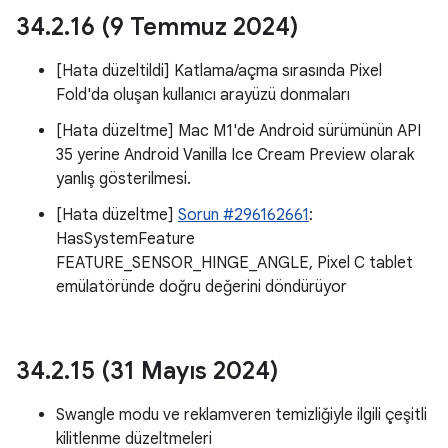
34
.
2
.
16 (9 Temmuz 2024)
[Hata düzeltildi] Katlama/açma sırasında Pixel
Fold'da oluşan kullanıcı arayüzü donmaları
[Hata düzeltme] Mac M1'de Android sürümünün API
35 yerine Android Vanilla Ice Cream Preview olarak
yanlış gösterilmesi.
[Hata düzeltme]
Sorun #296162661
:
HasSystemFeature
FEATURE_SENSOR_HINGE_ANGLE, Pixel C tablet
emülatöründe doğru değerini döndürüyor
34
.
2
.
15 (31 Mayıs 2024)
Swangle modu ve reklamveren temizliğiyle ilgili çeşitli
kilitlenme düzeltmeleri