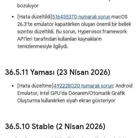
bozuluyor
[Hata düzeltildi]
516455370 numaralı sorun
macOS
26.3'te emülatör kapatılırken oluşan önemli bir bellek
sızıntısı düzeltildi. Bu sorun, Hypervisor.framework
API'leri tarafından kullanılan kaynakların
temizlenmesiyle ilgiliydi.
36
.
5
.
11 Yaması (23 Nisan 2026)
[Hata düzeltme]
492228020 numaralı sorun
: Android
Emulator, Intel GPU'da Donanım/Otomatik Grafik
Oluşturma kullanılırken siyah ekran gösteriyor
36
.
5
.
10 Stable (2 Nisan 2026)