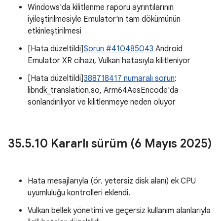
Windows'da kilitlenme raporu ayrıntılarının
iyileştirilmesiyle Emulator'ın tam dökümünün
etkinleştirilmesi
[Hata düzeltildi]
Sorun #410485043
Android
Emulator XR cihazı, Vulkan hatasıyla kilitleniyor
[Hata düzeltildi]
388718417 numaralı sorun
:
libndk_translation.so, Arm64AesEncode'da
sonlandırılıyor ve kilitlenmeye neden oluyor
35
.
5
.
10 Kararlı sürüm (6 Mayıs 2025)
Hata mesajlarıyla (ör. yetersiz disk alanı) ek CPU
uyumluluğu kontrolleri eklendi.
Vulkan bellek yönetimi ve geçersiz kullanım alanlarıyla