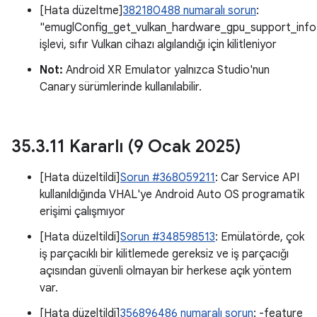
[Hata düzeltme]
382180488 numaralı sorun
:
"emuglConfig_get_vulkan_hardware_gpu_support_info
işlevi, sıfır Vulkan cihazı algılandığı için kilitleniyor
Not:
Android XR Emulator yalnızca Studio'nun
Canary sürümlerinde kullanılabilir.
35
.
3
.
11 Kararlı (9 Ocak 2025)
[Hata düzeltildi]
Sorun #368059211
: Car Service API
kullanıldığında VHAL'ye Android Auto OS programatik
erişimi çalışmıyor
[Hata düzeltildi]
Sorun #348598513
: Emülatörde, çok
iş parçacıklı bir kilitlemede gereksiz ve iş parçacığı
açısından güvenli olmayan bir herkese açık yöntem
var.
[Hata düzeltildi]
356896486 numaralı sorun
: -feature