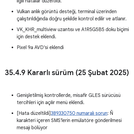
ilgili hatalar düzeltildi.
Vulkan anlık görüntü desteği, terminal üzerinden
çalıştırıldığında doğru şekilde kontrol edilir ve atlanır.
VK_KHR_multiview uzantısı ve A1R5G5B5 doku biçimi
için destek eklendi.
Pixel 9a AVD'si eklendi
35
.
4
.
9 Kararlı sürüm (25 Şubat 2025)
Genişletilmiş kontrollerde, misafir GLES sürücüsü
tercihleri için açılır menü eklendi.
[Hata düzeltildi]
389330750 numaralı sorun
: Ñ
karakteri içeren SMS'lerin emülatöre gönderilmesi
mesajı bölüyor