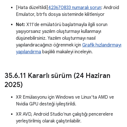
[Hata düzeltildi]
423670833 numaralı sorun
: Android
Emulator, btrfs dosya sisteminde kilitleniyor
Not:
X11'de emülatörü başlatmayla ilgili sorun
yaşıyorsanız yazılım oluşturmayı kullanmayı
düşünebilirsiniz. Yazılım oluşturmayı nasıl
yapılandıracağınızı öğrenmek için
Grafik hızlandırmayı
yapılandırma
başlıklı makaleyi inceleyin.
35
.
6
.
11 Kararlı sürüm (24 Haziran
2025)
XR Emülasyonu için Windows ve Linux'ta AMD ve
Nvidia GPU desteği iyileştirildi.
XR AVD, Android Studio'nun çalıştığı pencerelere
yerleştirilmiş olarak çalıştırılabilir.