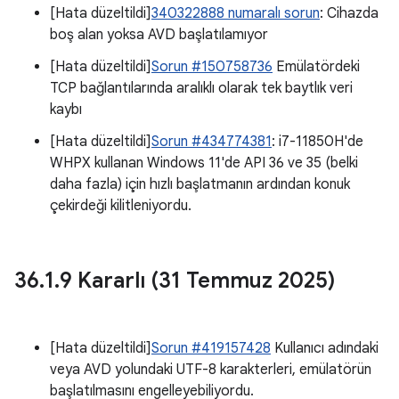
[Hata düzeltildi]
340322888 numaralı sorun
: Cihazda
boş alan yoksa AVD başlatılamıyor
[Hata düzeltildi]
Sorun #150758736
Emülatördeki
TCP bağlantılarında aralıklı olarak tek baytlık veri
kaybı
[Hata düzeltildi]
Sorun #434774381
: i7-11850H'de
WHPX kullanan Windows 11'de API 36 ve 35 (belki
daha fazla) için hızlı başlatmanın ardından konuk
çekirdeği kilitleniyordu.
36
.
1
.
9 Kararlı (31 Temmuz 2025)
[Hata düzeltildi]
Sorun #419157428
Kullanıcı adındaki
veya AVD yolundaki UTF-8 karakterleri, emülatörün
başlatılmasını engelleyebiliyordu.