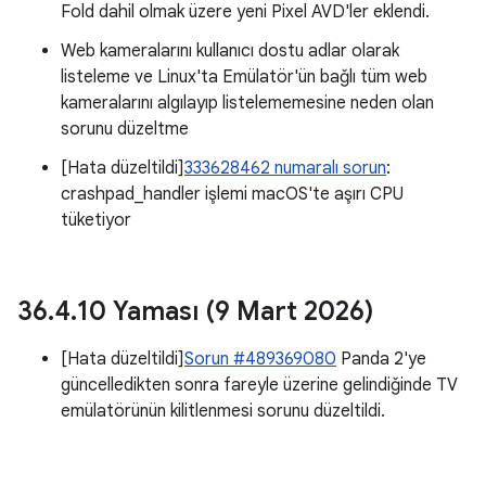
Fold dahil olmak üzere yeni Pixel AVD'ler eklendi.
Web kameralarını kullanıcı dostu adlar olarak
listeleme ve Linux'ta Emülatör'ün bağlı tüm web
kameralarını algılayıp listelememesine neden olan
sorunu düzeltme
[Hata düzeltildi]
333628462 numaralı sorun
:
crashpad_handler işlemi macOS'te aşırı CPU
tüketiyor
36
.
4
.
10 Yaması (9 Mart 2026)
[Hata düzeltildi]
Sorun #489369080
Panda 2'ye
güncelledikten sonra fareyle üzerine gelindiğinde TV
emülatörünün kilitlenmesi sorunu düzeltildi.