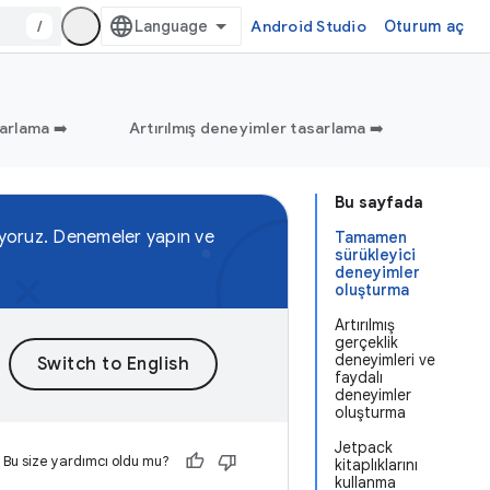
/
Android Studio
Oturum aç
arlama ➡️
Artırılmış deneyimler tasarlama ➡️
Bu sayfada
kliyoruz. Denemeler yapın ve
Tamamen
sürükleyici
deneyimler
oluşturma
Artırılmış
gerçeklik
deneyimleri ve
faydalı
deneyimler
oluşturma
Jetpack
Bu size yardımcı oldu mu?
kitaplıklarını
kullanma