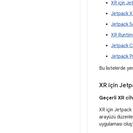
XR için J
Jetpack X
Jetpack S
XR Runtim
Jetpack C
Jetpack P
Bu listelerde ye
XR için Je
Geçerli XR cih
XR için Jetpack
arayüzü düzenler
uygulaması oluştu