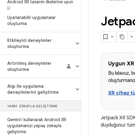
Android XR tasarım ilkelerine uyun
⍈
Jetpac
Uyarlanabilir uygulamalar
oluşturma
Etkileyici deneyimler
oluşturma
Uygun XR 
Artırılmış deneyimler
oluşturma
Bu kılavuz, b
oluşturmanız
Algı ile uygulama
deneyimlerini geliştirme
XR cihaz tü
YAPAY ZEKAYLA GELIŞTIRME
Jetpack XR SDK, 
Gemini'ı kullanarak Android XR
duyduğunuz tüm ar
uygulamanızı yapay zekayla
geliştirme