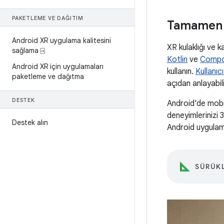
PAKETLEME VE DAĞITIM
Tamamen s
Android XR uygulama kalitesini
XR kulaklığı ve 
sağlama ⍈
Kotlin
ve
Comp
Android XR için uygulamaları
kullanın.
Kullanıc
paketleme ve dağıtma
açıdan anlayabili
DESTEK
Android'de mobi
deneyimlerinizi 
Destek alın
Android uygulama
SÜRÜKL