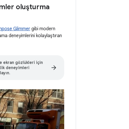
imler oluşturma
mpose Glimmer
gibi modern
lama deneyimlerini kolaylaştıran
e ekran gözlükleri için
arrow_forward
klik deneyimleri
ayın.