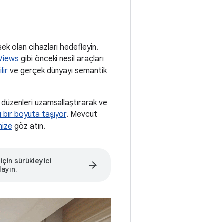
sek olan cihazları hedefleyin.
Views
gibi önceki nesil araçları
lir
ve gerçek dünyayı semantik
düzenleri uzamsallaştırarak ve
i bir boyuta taşıyor
. Mevcut
mize
göz atın.
için sürükleyici
arrow_forward
ayın.