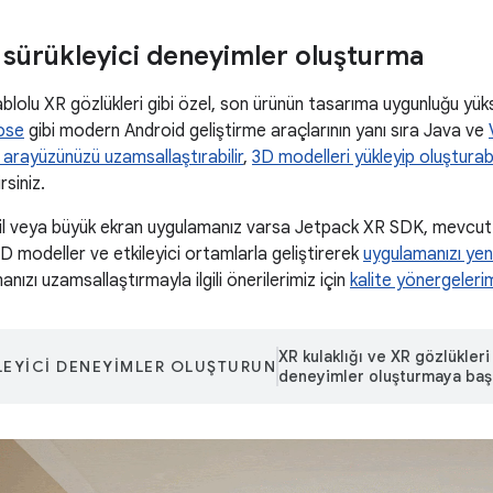
ürükleyici deneyimler oluşturma
kablolu XR gözlükleri gibi özel, son ürünün tasarıma uygunluğu yük
ose
gibi modern Android geliştirme araçlarının yanı sıra Java ve
ı arayüzünüzü uzamsallaştırabilir
,
3D modelleri yükleyip oluşturabi
rsiniz.
l veya büyük ekran uygulamanız varsa Jetpack XR SDK, mevcut 
3D modeller ve etkileyici ortamlarla geliştirerek
uygulamanızı yen
nızı uzamsallaştırmayla ilgili önerilerimiz için
kalite yönergeleri
XR kulaklığı ve XR gözlükleri 
EYICI DENEYIMLER OLUŞTURUN
deneyimler oluşturmaya başl