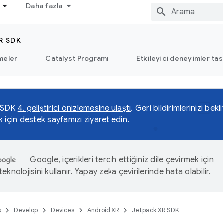
Daha fazla
R SDK
meler
Catalyst Programı
Etkileyici deneyimler tas
 SDK
4. geliştirici önizlemesine ulaştı
. Geri bildirimlerinizi be
k için
destek sayfamızı
ziyaret edin.
Google, içerikleri tercih ettiğiniz dile çevirmek için
eknolojisini kullanır. Yapay zeka çevirilerinde hata olabilir.
s
Develop
Devices
Android XR
Jetpack XR SDK