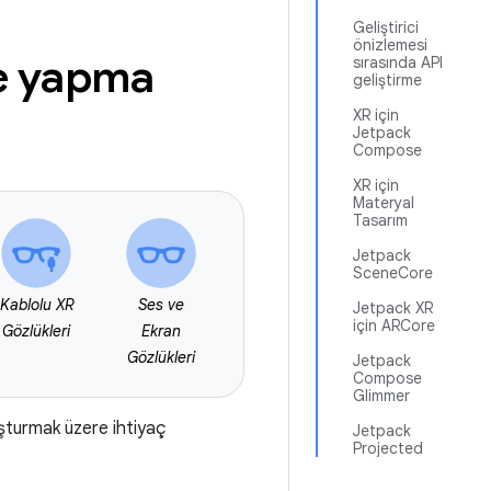
Geliştirici
önizlemesi
me yapma
sırasında API
geliştirme
XR için
Jetpack
Compose
XR için
Materyal
Tasarım
Jetpack
SceneCore
Kablolu XR
Ses ve
Jetpack XR
için ARCore
Gözlükleri
Ekran
Gözlükleri
Jetpack
Compose
Glimmer
uşturmak üzere ihtiyaç
Jetpack
Projected