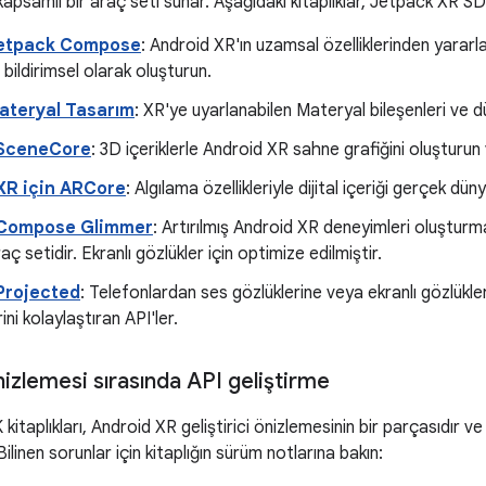
kapsamlı bir araç seti sunar. Aşağıdaki kitaplıklar, Jetpack XR SDK
Jetpack Compose
: Android XR'ın uzamsal özelliklerinden yararl
 bildirimsel olarak oluşturun.
Materyal Tasarım
: XR'ye uyarlanabilen Materyal bileşenleri ve d
 SceneCore
: 3D içeriklerle Android XR sahne grafiğini oluşturun 
XR için ARCore
: Algılama özellikleriyle dijital içeriği gerçek dün
 Compose Glimmer
: Artırılmış Android XR deneyimleri oluşturmak 
ç setidir. Ekranlı gözlükler için optimize edilmiştir.
Projected
: Telefonlardan ses gözlüklerine veya ekranlı gözlükl
ni kolaylaştıran API'ler.
önizlemesi sırasında API geliştirme
itaplıkları, Android XR geliştirici önizlemesinin bir parçasıdır ve
linen sorunlar için kitaplığın sürüm notlarına bakın: