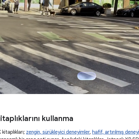
taplıklarını kullanma
itaplıkları;
zengin, sürükleyici deneyimler
,
hafif, artırılmış deney