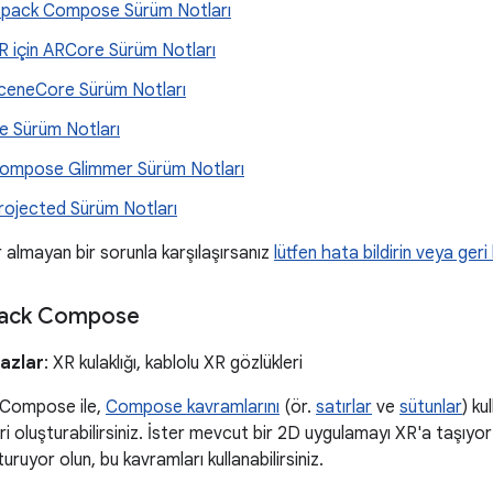
etpack Compose Sürüm Notları
R için ARCore Sürüm Notları
ceneCore Sürüm Notları
e Sürüm Notları
ompose Glimmer Sürüm Notları
rojected Sürüm Notları
r almayan bir sorunla karşılaşırsanız
lütfen hata bildirin veya geri
tpack Compose
azlar
: XR kulaklığı, kablolu XR gözlükleri
 Compose ile,
Compose kavramlarını
(ör.
satırlar
ve
sütunlar
) ku
i oluşturabilirsiniz. İster mevcut bir 2D uygulamayı XR'a taşıyor 
ruyor olun, bu kavramları kullanabilirsiniz.