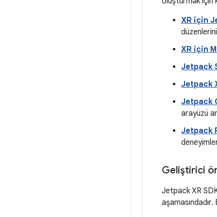
oluşturmak için 
XR için 
düzenlerini
XR için 
Jetpack
Jetpack 
Jetpack
arayüzü ara
Jetpack 
deneyimleri
Geliştirici 
Jetpack XR SDK k
aşamasındadır. Bi