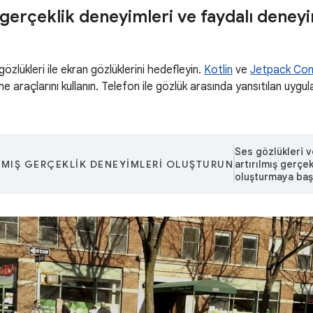
ş gerçeklik deneyimleri ve faydalı deney
gözlükleri ile ekran gözlüklerini hedefleyin.
Kotlin
ve
Jetpack Co
me araçlarını kullanın. Telefon ile gözlük arasında yansıtılan uygu
Ses gözlükleri v
LMIŞ GERÇEKLIK DENEYIMLERI OLUŞTURUN
artırılmış gerçe
oluşturmaya başl