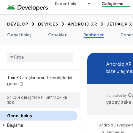
Essentials
Geliştirme
DEVELOP
DEVICES
ANDROID XR
JETPACK X
Genel bakış
Örnekler
Rehberler
Dene
Android XR
bize ulaşma
Tüm XR araçlarını ve teknolojilerini
görün ⍐
XR IÇIN GELIŞTIRME
|
JETPACK XR
yapay zeka t
SDK
Genel bakış
Başlama
Android Developer
Rehberler