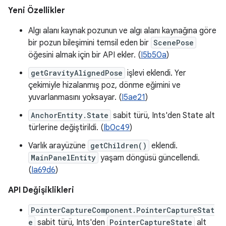
Yeni Özellikler
Algı alanı kaynak pozunun ve algı alanı kaynağına göre
bir pozun bileşimini temsil eden bir
ScenePose
öğesini almak için bir API ekler. (
I5b50a
)
getGravityAlignedPose
işlevi eklendi. Yer
çekimiyle hizalanmış poz, dönme eğimini ve
yuvarlanmasını yoksayar. (
I5ae21
)
AnchorEntity.State
sabit türü, Ints'den State alt
türlerine değiştirildi. (
Ib0c49
)
Varlık arayüzüne
getChildren()
eklendi.
MainPanelEntity
yaşam döngüsü güncellendi.
(
Ia69d6
)
API Değişiklikleri
PointerCaptureComponent.PointerCaptureStat
e
sabit türü, Ints'den
PointerCaptureState
alt