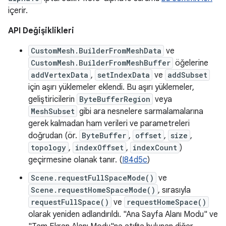
içerir.
API Değişiklikleri
CustomMesh.BuilderFromMeshData
ve
CustomMesh.BuilderFromMeshBuffer
öğelerine
addVertexData
,
setIndexData
ve
addSubset
için aşırı yüklemeler eklendi. Bu aşırı yüklemeler,
geliştiricilerin
ByteBufferRegion
veya
MeshSubset
gibi ara nesnelere sarmalamalarına
gerek kalmadan ham verileri ve parametreleri
doğrudan (ör.
ByteBuffer
,
offset
,
size
,
topology
,
indexOffset
,
indexCount
)
geçirmesine olanak tanır. (
I84d5c
)
Scene.requestFullSpaceMode()
ve
Scene.requestHomeSpaceMode()
, sırasıyla
requestFullSpace()
ve
requestHomeSpace()
olarak yeniden adlandırıldı. "Ana Sayfa Alanı Modu" ve