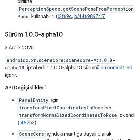
birlikte
PerceptionSpace.getScenePoseFromPerception
Pose
kullanabilir. (
I2f69c
,
b/446989745
)
Sürüm 1
.
0
.
0-alpha10
3 Aralık 2025
androidx.xr.scenecore:scenecore-*:1.0.0-
alpha10
iptal edilir. 1.0.0-alpha10 sürümü
bu commit'leri
içerir.
API Değişiklikleri
PanelEntity
için
transformPixelCoordinatesToPose
ve
transformNormalizedCoordinatesToPose
eklendi
(
I462b3
)
SceneCore
içindeki mantığa dayalı olarak