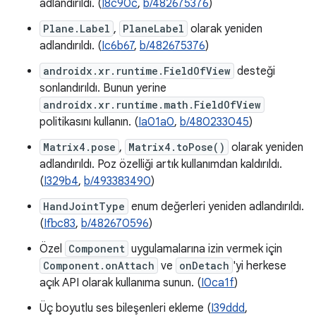
adlandırıldı. (
I8c90c
,
b/482675376
)
Plane.Label
,
PlaneLabel
olarak yeniden
adlandırıldı. (
Ic6b67
,
b/482675376
)
androidx.xr.runtime.FieldOfView
desteği
sonlandırıldı. Bunun yerine
androidx.xr.runtime.math.FieldOfView
politikasını kullanın. (
Ia01a0
,
b/480233045
)
Matrix4.pose
,
Matrix4.toPose()
olarak yeniden
adlandırıldı. Poz özelliği artık kullanımdan kaldırıldı.
(
I329b4
,
b/493383490
)
HandJointType
enum değerleri yeniden adlandırıldı.
(
Ifbc83
,
b/482670596
)
Özel
Component
uygulamalarına izin vermek için
Component.onAttach
ve
onDetach
'yi herkese
açık API olarak kullanıma sunun. (
I0ca1f
)
Üç boyutlu ses bileşenleri ekleme (
I39ddd
,