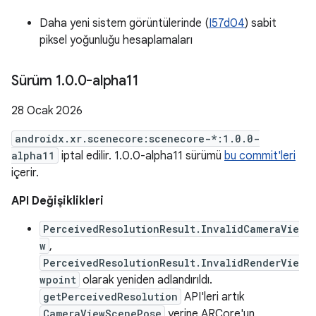
Daha yeni sistem görüntülerinde (
I57d04
) sabit
piksel yoğunluğu hesaplamaları
Sürüm 1
.
0
.
0-alpha11
28 Ocak 2026
androidx.xr.scenecore:scenecore-*:1.0.0-
alpha11
iptal edilir. 1.0.0-alpha11 sürümü
bu commit'leri
içerir.
API Değişiklikleri
PerceivedResolutionResult.InvalidCameraVie
w
,
PerceivedResolutionResult.InvalidRenderVie
wpoint
olarak yeniden adlandırıldı.
getPerceivedResolution
API'leri artık
CameraViewScenePose
yerine ARCore'un