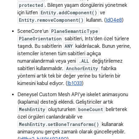
protected
. Bileşen yaşam döngülerini yönetmek
için lütfen
Entity.addComponent()
ve
Entity.removeComponent()
kullanın. (
Id04e8
)
SceneCore'un
PlaneSemanticType
PlaneOrientation
sabitleri, Ints'den özel türlere
taşındı. Bu sabitlerin
ANY
kaldırılacak. Bunun yerine,
istemciler istenen tüm sabitleri açıkça
numaralandırmalı veya yeni
.ALL
değiştirilemez
sabitleri kullanmalıdır.
AnchorEntity
fabrika
yöntemi artık tek bir değer yerine bu türlerin bir
kümesini kabul ediyor. (
Ib1033
)
Deneysel Custom Mesh API'ye iskelet animasyonu
(kaplama) desteği eklendi. Geliştiriciler artık
MeshEntity
oluştururken
boneCount
belirterek
özel örgüleri canlandırabilir ve
MeshEntity.setBoneTransforms()
kullanarak
animasyonu gerçek zamanlı olarak güncelleyebilir.