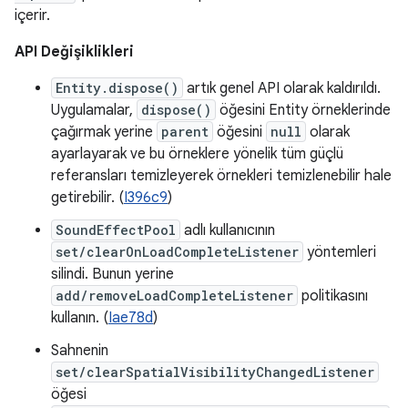
içerir.
API Değişiklikleri
Entity.dispose()
artık genel API olarak kaldırıldı.
Uygulamalar,
dispose()
öğesini Entity örneklerinde
çağırmak yerine
parent
öğesini
null
olarak
ayarlayarak ve bu örneklere yönelik tüm güçlü
referansları temizleyerek örnekleri temizlenebilir hale
getirebilir. (
I396c9
)
SoundEffectPool
adlı kullanıcının
set/clearOnLoadCompleteListener
yöntemleri
silindi. Bunun yerine
add/removeLoadCompleteListener
politikasını
kullanın. (
Iae78d
)
Sahnenin
set/clearSpatialVisibilityChangedListener
öğesi