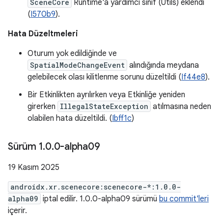
SceneCore
Runtime'a yardımcı sınıf (Utils) eklendi
(
I570b9
).
Hata Düzeltmeleri
Oturum yok edildiğinde ve
SpatialModeChangeEvent
alındığında meydana
gelebilecek olası kilitlenme sorunu düzeltildi (
If44e8
).
Bir Etkinlikten ayrılırken veya Etkinliğe yeniden
girerken
IllegalStateException
atılmasına neden
olabilen hata düzeltildi. (
Ibff1c
)
Sürüm 1
.
0
.
0-alpha09
19 Kasım 2025
androidx.xr.scenecore:scenecore-*:1.0.0-
alpha09
iptal edilir. 1.0.0-alpha09 sürümü
bu commit'leri
içerir.