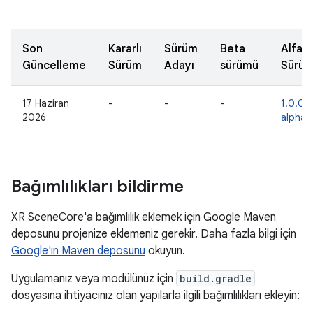
Son
Kararlı
Sürüm
Beta
Alfa
Güncelleme
Sürüm
Adayı
sürümü
Sürü
17 Haziran
-
-
-
1.0.0-
2026
alpha1
Bağımlılıkları bildirme
XR SceneCore'a bağımlılık eklemek için Google Maven
deposunu projenize eklemeniz gerekir. Daha fazla bilgi için
Google'ın Maven deposunu
okuyun.
Uygulamanız veya modülünüz için
build.gradle
dosyasına ihtiyacınız olan yapılarla ilgili bağımlılıkları ekleyin: