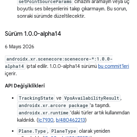
setPointSourceParams
cihazını aramayın veya üç
boyutlu ses bileşenlerini takıp çıkarmayın. Bu sorun,
sonraki sürümde düzeltilecektir.
Sürüm 1
.
0
.
0-alpha14
6 Mayıs 2026
androidx.xr.scenecore:scenecore-*:1.0.0-
alpha14
iptal edilir. 1.0.0-alpha14 sürümü
bu commit'leri
içerir.
API Değişiklikleri
TrackingState
ve
VpsAvailabilityResult
,
androidx.xr.arcore package
'a taşındı.
androidx.xr.runtime
'daki türler artık kullanımdan
kaldırıldı. (
Ic7930
,
b/480462213
)
Plane.Type
,
PlaneType
olarak yeniden