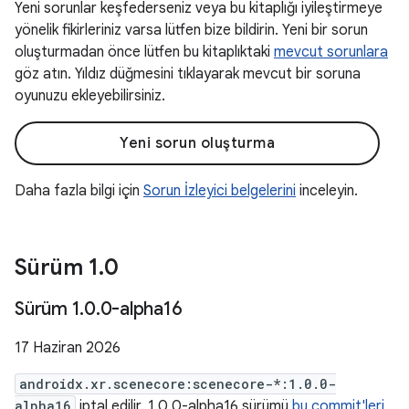
Yeni sorunlar keşfederseniz veya bu kitaplığı iyileştirmeye
yönelik fikirleriniz varsa lütfen bize bildirin. Yeni bir sorun
oluşturmadan önce lütfen bu kitaplıktaki
mevcut sorunlara
göz atın. Yıldız düğmesini tıklayarak mevcut bir soruna
oyunuzu ekleyebilirsiniz.
Yeni sorun oluşturma
Daha fazla bilgi için
Sorun İzleyici belgelerini
inceleyin.
Sürüm 1
.
0
Sürüm 1
.
0
.
0-alpha16
17 Haziran 2026
androidx.xr.scenecore:scenecore-*:1.0.0-
alpha16
iptal edilir. 1.0.0-alpha16 sürümü
bu commit'leri