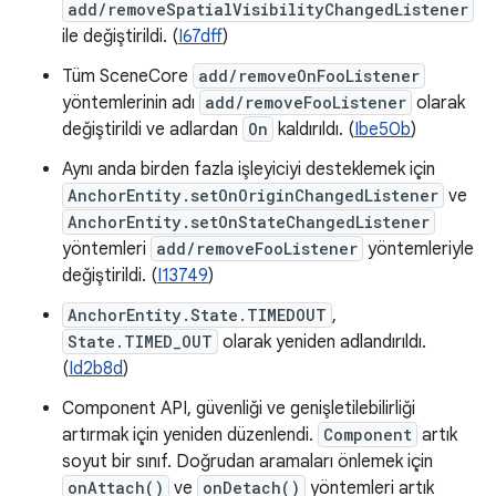
add/removeSpatialVisibilityChangedListener
ile değiştirildi. (
I67dff
)
Tüm SceneCore
add/removeOnFooListener
yöntemlerinin adı
add/removeFooListener
olarak
değiştirildi ve adlardan
On
kaldırıldı. (
Ibe50b
)
Aynı anda birden fazla işleyiciyi desteklemek için
AnchorEntity.setOnOriginChangedListener
ve
AnchorEntity.setOnStateChangedListener
yöntemleri
add/removeFooListener
yöntemleriyle
değiştirildi. (
I13749
)
AnchorEntity.State.TIMEDOUT
,
State.TIMED_OUT
olarak yeniden adlandırıldı.
(
Id2b8d
)
Component API, güvenliği ve genişletilebilirliği
artırmak için yeniden düzenlendi.
Component
artık
soyut bir sınıf. Doğrudan aramaları önlemek için
onAttach()
ve
onDetach()
yöntemleri artık