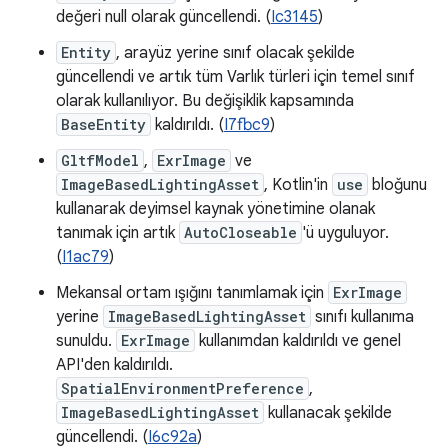
değeri null olarak güncellendi. (
Ic3145
)
Entity
, arayüz yerine sınıf olacak şekilde
güncellendi ve artık tüm Varlık türleri için temel sınıf
olarak kullanılıyor. Bu değişiklik kapsamında
BaseEntity
kaldırıldı. (
I7fbc9
)
GltfModel
,
ExrImage
ve
ImageBasedLightingAsset
, Kotlin'in
use
bloğunu
kullanarak deyimsel kaynak yönetimine olanak
tanımak için artık
AutoCloseable
'ü uyguluyor.
(
I1ac79
)
Mekansal ortam ışığını tanımlamak için
ExrImage
yerine
ImageBasedLightingAsset
sınıfı kullanıma
sunuldu.
ExrImage
kullanımdan kaldırıldı ve genel
API'den kaldırıldı.
SpatialEnvironmentPreference
,
ImageBasedLightingAsset
kullanacak şekilde
güncellendi. (
I6c92a
)