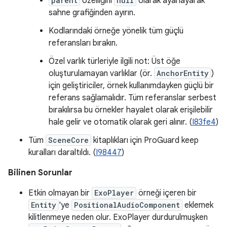
parent
özelliğini
null
olarak ayarlayarak
sahne grafiğinden ayırın.
Kodlarındaki örneğe yönelik tüm güçlü
referansları bırakın.
Özel varlık türleriyle ilgili not: Üst öğe
oluşturulamayan varlıklar (ör.
AnchorEntity
)
için geliştiriciler, örnek kullanımdayken güçlü bir
referans sağlamalıdır. Tüm referanslar serbest
bırakılırsa bu örnekler hayalet olarak erişilebilir
hale gelir ve otomatik olarak geri alınır. (
I83fe4
)
Tüm
SceneCore
kitaplıkları için ProGuard keep
kuralları daraltıldı. (
I98447
)
Bilinen Sorunlar
Etkin olmayan bir
ExoPlayer
örneği içeren bir
Entity
'ye
PositionalAudioComponent
eklemek
kilitlenmeye neden olur. ExoPlayer durdurulmuşken