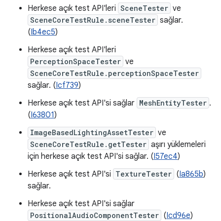
Herkese açık test API'leri
SceneTester
ve
SceneCoreTestRule.sceneTester
sağlar.
(
Ib4ec5
)
Herkese açık test API'leri
PerceptionSpaceTester
ve
SceneCoreTestRule.perceptionSpaceTester
sağlar. (
Icf739
)
Herkese açık test API'si sağlar
MeshEntityTester
.
(
I63801
)
ImageBasedLightingAssetTester
ve
SceneCoreTestRule.getTester
aşırı yüklemeleri
için herkese açık test API'si sağlar. (
I57ec4
)
Herkese açık test API'si
TextureTester
(
Ia865b
)
sağlar.
Herkese açık test API'si sağlar
PositionalAudioComponentTester
(
Icd96e
)