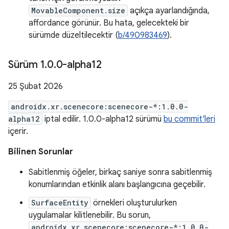
MovableComponent.size
açıkça ayarlandığında,
affordance görünür. Bu hata, gelecekteki bir
sürümde düzeltilecektir (
b/490983469
).
Sürüm 1
.
0
.
0-alpha12
25 Şubat 2026
androidx.xr.scenecore:scenecore-*:1.0.0-
alpha12
iptal edilir. 1.0.0-alpha12 sürümü
bu commit'leri
içerir.
Bilinen Sorunlar
Sabitlenmiş öğeler, birkaç saniye sonra sabitlenmiş
konumlarından etkinlik alanı başlangıcına geçebilir.
SurfaceEntity
örnekleri oluşturulurken
uygulamalar kilitlenebilir. Bu sorun,
androidx.xr.scenecore:scenecore-*:1.0.0-