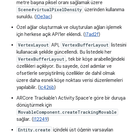
metre başına piksel oranı sağlamak üzere
Scene#virtualPixelDensity
üzerinden kullanıma
sunuldu. (
I0e3ac
)
Özel ağlar oluşturmak ve oluşturulan ağları işlemek
için herkese açık API'ler eklendi. (
I7ad2f
)
VertexLayout
API,
VertexBufferLayout
listesini
kullanacak şekilde güncellendi. Bu listedeki her
VertexBufferLayout
, tek bir köşe arabelleğindeki
özellikleri açıklıyor. Bu sayede, özel adımlar ve
ofsetlerle serpiştirilmiş özellikler de dahil olmak
üzere daha esnek köşe noktası verisi düzenlemeleri
yapılabilir. (
Ic426b
)
ARCore Trackable'ı Activity Space'e göre bir duruşa
dönüştürmek için
MovableComponent.createTrackingMovable
sağlar. (
I12249
)
Entity.create
içindeki üst öğenin varsayılan