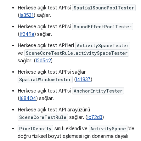
Herkese açık test API'si
SpatialSoundPoolTester
(
Ia3531
) sağlar.
Herkese açık test API'si
SoundEffectPoolTester
(
If349a
) sağlar.
Herkese açık test API'leri
ActivitySpaceTester
ve
SceneCoreTestRule.activitySpaceTester
sağlar. (
I2d5c2
)
Herkese açık test API'si sağlar
SpatialWindowTester
(
I41837
)
Herkese açık test API'si
AnchorEntityTester
(
I68404
) sağlar.
Herkese açık test API arayüzünü
SceneCoreTestRule
sağlar. (
Ic72d3
)
PixelDensity
sınıfı eklendi ve
ActivitySpace
'de
doğru fiziksel boyut eşlemesi için donanıma dayalı