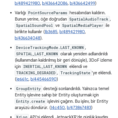
b/489421980
,
b/436642086
,
b/436642499
)
Varlığı
PointSourceParams
hesabından kaldırın.
Bunun yerine, öğe doğrudan
SpatialAudioTrack
,
SpatialSoundPool
ve
SpatialMediaPlayer
ile
birlikte kullanılır (
Ib3685
,
b/489421980
,
b/436634048
).
DeviceTrackingMode.LAST_KNOWN
,
SPATIAL_LAST_KNOWN
olarak yeniden adlandırıldı
(kullanımdan kaldırılmış bir geri dönüşle), 3DoF izleme
için
INERTIAL_LAST_KNOWN
eklendi ve
TRACKING_DEGRADED
,
TrackingState
'ye eklendi.
(
Ie661c
,
b/445466590
)
GroupEntity
desteği sonlandırıldı. Yalnızca temel
Entity işlevine sahip bir Entity oluşturmak için
Entity.create
işlevini çağırın. Bu işlev, bir Entity
arayüzü döndürür. (
I4c450
,
b/473867483
)
XrLog
API'si eklendi. JetpackXR'de günlük kaydını