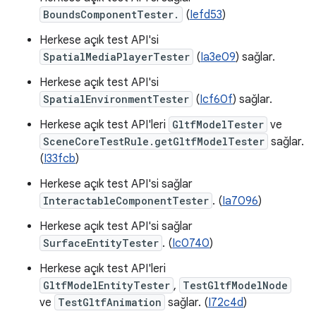
BoundsComponentTester.
(
Iefd53
)
Herkese açık test API'si
SpatialMediaPlayerTester
(
Ia3e09
) sağlar.
Herkese açık test API'si
SpatialEnvironmentTester
(
Icf60f
) sağlar.
Herkese açık test API'leri
GltfModelTester
ve
SceneCoreTestRule.getGltfModelTester
sağlar.
(
I33fcb
)
Herkese açık test API'si sağlar
InteractableComponentTester
. (
Ia7096
)
Herkese açık test API'si sağlar
SurfaceEntityTester
. (
Ic0740
)
Herkese açık test API'leri
GltfModelEntityTester
,
TestGltfModelNode
ve
TestGltfAnimation
sağlar. (
I72c4d
)