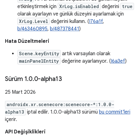
etkinleştirmek için
XrLog.isEnabled
değerini
true
olarak ayarlayın ve günlük düzeyini ayarlamak için
XrLog.Level
değerini kullanın. (
I76a1f
,
b/463460895
,
b/487378441
)
Hata Düzeltmeleri
Scene.keyEntity
artık varsayılan olarak
mainPanelEntity
değerine ayarlanıyor. (
I6a3ef
)
Sürüm 1
.
0
.
0-alpha13
25 Mart 2026
androidx.xr.scenecore:scenecore-*:1.0.0-
alpha13
iptal edilir. 1.0.0-alpha13 sürümü
bu commit'leri
içerir.
API Değişiklikleri