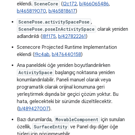
eklendi.
SceneCore
(
I2c172
,
b/466065486
,
b/465819070
,
b/465818617
)
ScenePose.activitySpacePose
,
ScenePose.poseInActivitySpace
olarak yeniden
adlandırıldı (
I8f175
,
b/427822261
)
Scenecore Projected Runtime Implementation
eklendi (
I9c4ab
,
b/476440158
)
Ana paneldeki öğe yeniden boyutlandırılırken
ActivitySpace
başlangıç noktasına yeniden
konumlandırılabilir. Paneli manuel olarak veya
programatik olarak orijinal konumuna geri
yerleştirmek dışında bir geçici çözüm yoktur. Bu
hata, gelecekteki bir sürümde düzeltilecektir.
(
b/489427007
).
Bazı durumlarda,
MovableComponent
için sunulan
özellik,
SurfaceEntity
ve Panel dışı diğer öğe
türleri için görünmeyebilir.