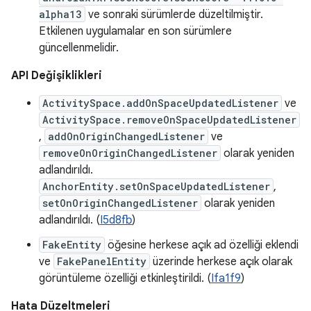
alpha13
ve sonraki sürümlerde düzeltilmiştir.
Etkilenen uygulamalar en son sürümlere
güncellenmelidir.
API Değişiklikleri
ActivitySpace.addOnSpaceUpdatedListener
ve
ActivitySpace.removeOnSpaceUpdatedListener
,
addOnOriginChangedListener
ve
removeOnOriginChangedListener
olarak yeniden
adlandırıldı.
AnchorEntity.setOnSpaceUpdatedListener
,
setOnOriginChangedListener
olarak yeniden
adlandırıldı. (
I5d8fb
)
FakeEntity
öğesine herkese açık ad özelliği eklendi
ve
FakePanelEntity
üzerinde herkese açık olarak
görüntüleme özelliği etkinleştirildi. (
Ifa1f9
)
Hata Düzeltmeleri