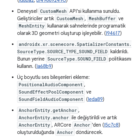
(
Id8ba2
,
b/496692490
)
Deneysel
CustomMesh
API'si kullanıma sunuldu.
Geliştiriciler artık
CustomMesh
,
MeshBuffer
ve
MeshEntity
kullanarak sahnelerinde programatik
olarak 3D geometri oluşturup işleyebilir. (
I94617
)
androidx.xr.scenecore.SpatializerConstants.
SourceType.SOURCE_TYPE_SOUND_FIELD
kaldırıldı.
Bunun yerine
SourceType.SOUND_FIELD
politikasını
kullanın. (
Ia68b9
)
Üç boyutlu ses bileşenleri ekleme:
PositionalAudioComponent
,
SoundEffectPoolComponent
ve
SoundFieldAudioComponent
(
Ieda89
)
AnchorEntity.getAnchor
,
AnchorEntity.anchor
ile değiştirildi ve artık
AnchorEntity
, ARCore
Anchor
'den (
I5c7c8
)
oluşturulduğunda
Anchor
döndürecek.