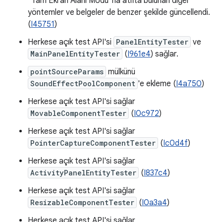
"Tam Ekran Alanı Modu"na atıfta bulunan diğer
yöntemler ve belgeler de benzer şekilde güncellendi.
(
I45751
)
Herkese açık test API'si
PanelEntityTester
ve
MainPanelEntityTester
(
I961e4
) sağlar.
pointSourceParams
mülkünü
SoundEffectPoolComponent
'e ekleme (
I4a750
)
Herkese açık test API'si sağlar
MovableComponentTester
(
I0c972
)
Herkese açık test API'si sağlar
PointerCaptureComponentTester
(
Ic0d4f
)
Herkese açık test API'si sağlar
ActivityPanelEntityTester
(
I837c4
)
Herkese açık test API'si sağlar
ResizableComponentTester
(
I0a3a4
)
Herkese açık test API'si sağlar