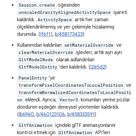
Session.create
öğesinden
unscaledGravityAlignedActivitySpace
işareti
kaldırıldı.
ActivitySpace
artık her zaman
ölçeklendirilmemiş ve yer çekimiyle hizalanmış
durumda. (
If6f11
,
b/458173423
)
Kullanımdan kaldırılan
setMaterialOverride
ve
clearMaterialOverride
işlevleri, artık ayrı ayrı
GltfModelNode
olarak adlandırılan
GltfModelEntity
'den kaldırıldı. (
I2e5d2
)
PanelEntity
'ye
transformPixelCoordinatesToLocalPosition
ve
transformNormalizedCoordinatesToLocalPositi
on
eklendi. Ayrıca,
Vector3
konumları yerine pozlar
döndüren eşdeğer deneysel yöntemler kaldırıldı.
(
Ib6960
,
b/460123106
,
b/458333591
)
GltfAnimation
içindeki glTF animasyonlarını
kontrol etmek için
GltfAnimation
API'leri