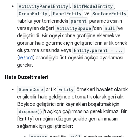
ActivityPanelEntity
,
GltfModelEntity
,
GroupEntity
,
PanelEntity
ve
SurfaceEntity
fabrika yöntemlerindeki
parent
parametresinin
varsayılan değeri
ActivitySpace
'dan
null
'ye
değiştirildi. Bir öğeyi sahne grafiğine eklemek ve
görünür hale getirmek için geliştiricilerin artık örnek
oluşturma sırasında veya
Entity.parent = ...
(
Ie7cc1
) aracılığıyla üst öğesini açıkça ayarlaması
gerekir.
Hata Düzeltmeleri
SceneCore
artık
Entity
örnekleri hayalet olarak
erişilebilir hale geldiğinde otomatik olarak geri alır.
Böylece geliştiricilerin kaynakları boşaltmak için
dispose()
'ı açıkça çağırmasına gerek kalmaz. Bir
[Entity] örneğinin düzgün şekilde geri alınmasını
sağlamak için geliştiriciler: