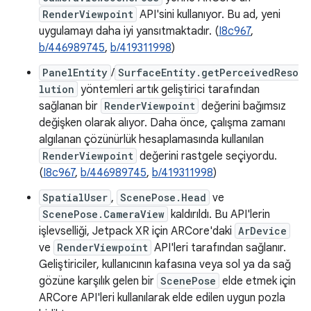
RenderViewpoint
API'sini kullanıyor. Bu ad, yeni
uygulamayı daha iyi yansıtmaktadır. (
I8c967
,
b/446989745
,
b/419311998
)
PanelEntity
/
SurfaceEntity.getPerceivedReso
lution
yöntemleri artık geliştirici tarafından
sağlanan bir
RenderViewpoint
değerini bağımsız
değişken olarak alıyor. Daha önce, çalışma zamanı
algılanan çözünürlük hesaplamasında kullanılan
RenderViewpoint
değerini rastgele seçiyordu.
(
I8c967
,
b/446989745
,
b/419311998
)
SpatialUser
,
ScenePose.Head
ve
ScenePose.CameraView
kaldırıldı. Bu API'lerin
işlevselliği, Jetpack XR için ARCore'daki
ArDevice
ve
RenderViewpoint
API'leri tarafından sağlanır.
Geliştiriciler, kullanıcının kafasına veya sol ya da sağ
gözüne karşılık gelen bir
ScenePose
elde etmek için
ARCore API'leri kullanılarak elde edilen uygun pozla