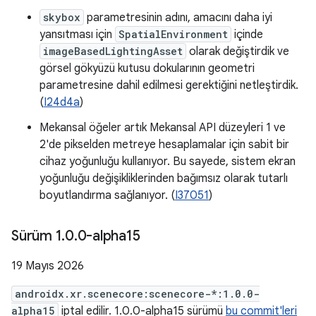
skybox
parametresinin adını, amacını daha iyi
yansıtması için
SpatialEnvironment
içinde
imageBasedLightingAsset
olarak değiştirdik ve
görsel gökyüzü kutusu dokularının geometri
parametresine dahil edilmesi gerektiğini netleştirdik.
(
I24d4a
)
Mekansal öğeler artık Mekansal API düzeyleri 1 ve
2'de pikselden metreye hesaplamalar için sabit bir
cihaz yoğunluğu kullanıyor. Bu sayede, sistem ekran
yoğunluğu değişikliklerinden bağımsız olarak tutarlı
boyutlandırma sağlanıyor. (
I37051
)
Sürüm 1
.
0
.
0-alpha15
19 Mayıs 2026
androidx.xr.scenecore:scenecore-*:1.0.0-
alpha15
iptal edilir. 1.0.0-alpha15 sürümü
bu commit'leri