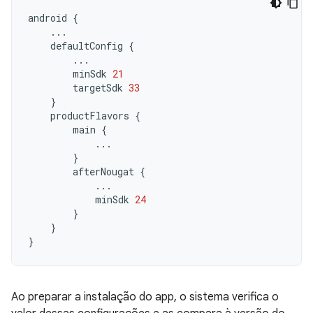
android
{
...
defaultConfig
{
...
minSdk
21
targetSdk
33
}
productFlavors
{
main
{
...
}
afterNougat
{
...
minSdk
24
}
}
}
Ao preparar a instalação do app, o sistema verifica o