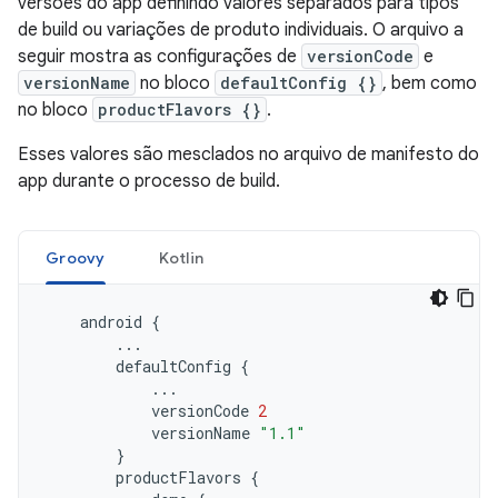
versões do app definindo valores separados para tipos
de build ou variações de produto individuais. O arquivo a
seguir mostra as configurações de
versionCode
e
versionName
no bloco
defaultConfig {}
, bem como
no bloco
productFlavors {}
.
Esses valores são mesclados no arquivo de manifesto do
app durante o processo de build.
Groovy
Kotlin
android
{
...
defaultConfig
{
...
versionCode
2
versionName
"1.1"
}
productFlavors
{