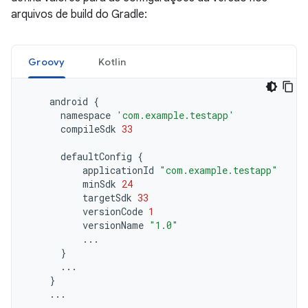
arquivos de build do Gradle:
Groovy
Kotlin
android
{
namespace
'com.example.testapp'
compileSdk
33
defaultConfig
{
applicationId
"com.example.testapp"
minSdk
24
targetSdk
33
versionCode
1
versionName
"1.0"
...
}
...
}
...