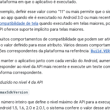
lataforma em que o aplicativo é executado.
exemplo, definir esse valor como "11" ou mais permite que o s
 ao app quando ele é executado no Android 3.0 ou mais rece
ompatibilidade de tela
quando executado em telas maiores, por
PI oferece suporte implícito para telas maiores.
uitos comportamentos de compatibilidade que podem ser ati
o valor definido para esse atributo. Vários desses comporta
ões correspondentes da plataforma na referência
Build.VER
 manter o aplicativo junto com cada versão do Android, aumen
esponder ao nível da API mais recente e execute um teste co
aforma correspondente.
oduzido no nível 4 da API
:maxSdkVersion
 número inteiro que define o nível máximo de API para a execuç
ndroid 1.5, 1.6, 2.0 e 2.0.1, o sistema confere o valor desse atr