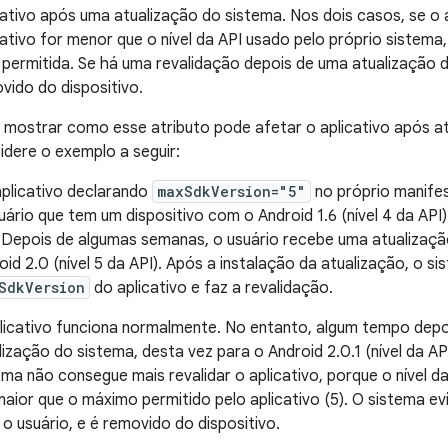
cativo após uma atualização do sistema. Nos dois casos, se o 
cativo for menor que o nível da API usado pelo próprio sistema,
 permitida. Se há uma revalidação depois de uma atualização d
vido do dispositivo.
 mostrar como esse atributo pode afetar o aplicativo após a
idere o exemplo a seguir:
plicativo declarando
maxSdkVersion="5"
no próprio manifes
uário que tem um dispositivo com o Android 1.6 (nível 4 da API)
 Depois de algumas semanas, o usuário recebe uma atualizaç
oid 2.0 (nível 5 da API). Após a instalação da atualização, o s
SdkVersion
do aplicativo e faz a revalidação.
licativo funciona normalmente. No entanto, algum tempo depoi
lização do sistema, desta vez para o Android 2.0.1 (nível da AP
ema não consegue mais revalidar o aplicativo, porque o nível d
maior que o máximo permitido pelo aplicativo (5). O sistema evit
 o usuário, e é removido do dispositivo.