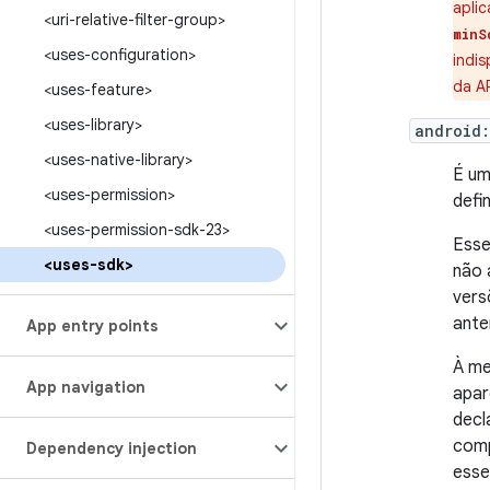
apli
<uri-relative-filter-group>
minS
<uses-configuration>
indis
da A
<uses-feature>
<uses-library>
android:
<uses-native-library>
É um
<uses-permission>
defi
<uses-permission-sdk-23>
Esse
<uses-sdk>
não 
vers
ante
App entry points
À me
App navigation
apar
decl
comp
Dependency injection
esse