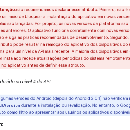
tenção
:não recomendamos declarar esse atributo. Primeiro, não é n
 um meio de bloquear a implantação do aplicativo em novas versõe
elas são lançadas. Por projeto, as novas versões da plataforma sã
ões anteriores. O aplicativo funciona corretamente com novas vers
ão e siga as práticas recomendadas de desenvolvimento. Segundo, 
tributo pode resultar na remoção do aplicativo dos dispositivos do
ma para um nível da API mais recente. A maioria dos dispositivos em
er instalado recebe atualizações periódicas do sistema remotamente
 no aplicativo antes de definir esse atributo.
oduzido no nível 4 da API
lgumas versões do Android (depois do Android 2.0.1) não verificam 
durante a instalação ou revalidação. No entanto, o Goog
dkVersion
uto como filtro ao apresentar aos usuários os aplicativos disponíve
m: