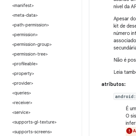
<manifest>
nível da A
<meta-data>
Apesar do
<path-permission>
kit de de
número int
<permission>
associado.
<permission-group>
secundári
<permission-tree>
Não é poss
<profileable>
Leia tam
<property>
<provider>
atributos:
<queries>
android
<receiver>
É um
<service>
O si
<supports-gl-texture>
infe
A
<supports-screens>