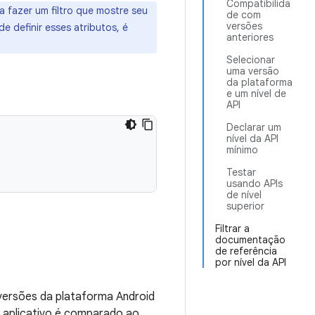
Compatibilida
 fazer um filtro que mostre seu
de com
versões
 definir esses atributos, é
anteriores
Selecionar
uma versão
da plataforma
e um nível de
API
Declarar um
nível da API
mínimo
Testar
usando APIs
de nível
superior
Filtrar a
documentação
de referência
por nível da API
 versões da plataforma Android
m aplicativo é comparado ao