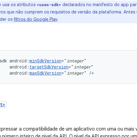
y usa os atributos
declarados no manifesto do app para
<uses-sdk>
vos que não cumprem os requisitos de versão da plataforma. Antes de
nder os
filtros do Google Play
.
sdk
android:
minSdkVersion
="
integer
android:
targetSdkVersion
="
integer
android:
maxSdkVersion
="
integer
"
/>
t>
xpressar a compatibilidade de um aplicativo com uma ou mais
número inteiro de nível da API. O nível da API expresso por u