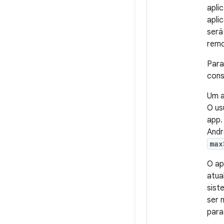
apli
apli
será
remo
Para
cons
Um a
O us
app.
Andr
max
O ap
atua
sist
ser 
para