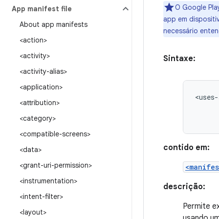
O Google Pla
App manifest file
app em dispositi
About app manifests
necessário ente
<action>
<activity>
Sintaxe:
<activity-alias>
<application>
<uses-
<attribution>
<category>
<compatible-screens>
contido em:
<data>
<grant-uri-permission>
<manifes
<instrumentation>
descrição:
<intent-filter>
Permite e
<layout>
usando um 