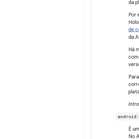
da p
Por 
Holo
de c
da A
Há m
com 
vers
Para
corr
plat
Intr
android
É um
No A