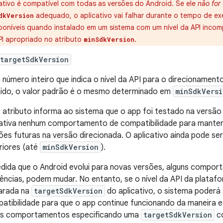
cativo é compatível com todas as versões do Android. Se ele
não for
adequado, o aplicativo vai falhar durante o tempo de ex
dkVersion
poníveis quando instalado em um sistema com um nível da API incompa
PI apropriado no atributo
.
minSdkVersion
targetSdkVersion
 número inteiro que indica o nível da API para o direcionamento
nido, o valor padrão é o mesmo determinado em
minSdkVersi
 atributo informa ao sistema que o app foi testado na versão
ativa nenhum comportamento de compatibilidade para manter
ões futuras na versão direcionada. O aplicativo ainda pode s
riores (até
minSdkVersion
).
dida que o Android evolui para novas versões, alguns compo
ências, podem mudar. No entanto, se o nível da API da plataf
arada na
targetSdkVersion
do aplicativo, o sistema poder
atibilidade para que o app continue funcionando da maneira 
s comportamentos especificando uma
targetSdkVersion
co