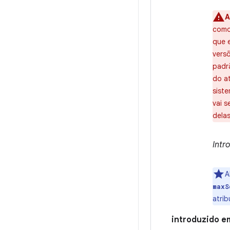
A
como
que 
vers
padr
do a
siste
vai s
delas
Intr
A
maxS
atrib
introduzido e