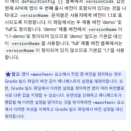
이 예의
defaultConfig {}
블록에서
versionCode
값은
현재 APK에 앱의 두 번째 출시 버전이 포함되어 있다는 것을 나
타내고
versionName
문자열은 사용자에게 버전이 1.1로 표
시되도록 지정합니다. 이 파일에서는 두 제품 버전 'demo' 및
'full'도 정의합니다. 'demo' 제품 버전에서
versionName
이
'1.1-demo'로 정의되어 있으므로 'demo' 빌드는 기본값 대신
이
versionName
을 사용합니다. 'full' 제품 버전 블록에서는
versionName
이 정의되어 있지 않으므로 기본값 '1.1'을 사용
합니다.
참고:
앱이
요소에서 직접 앱 버전을 정의하는 경우
<manifest>
Gradle 빌드 파일의 버전 값이 매니페스트의 설정을 재정의합니다. 또
한, Gradle 빌드 파일에서 이러한 설정을 정의하면 앱의 여러 버전별로
서로 다른 값을 지정할 수 있습니다. 유연성을 강화하고 매니페스트가
병합될 때 이러한 설정을 덮어쓰는 것을 방지하려면
요소
<manifest>
에서 이러한 속성을 삭제하고 Gradle 빌드 파일에서 버전 설정을 대신
정의합니다.