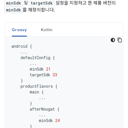
minSdk
및
targetSdk
설정을 지정하고 한 제품 버전의
minSdk
를 재정의합니다.
Groovy
Kotlin
android
{
...
defaultConfig
{
...
minSdk
21
targetSdk
33
}
productFlavors
{
main
{
...
}
afterNougat
{
...
minSdk
24
}