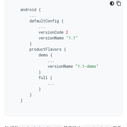
android
{
...
defaultConfig
{
...
versionCode
2
versionName
"1.1"
}
productFlavors
{
demo
{
...
versionName
"1.1-demo"
}
full
{
...
}
}
}