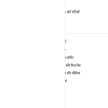
X
X पर @AndroidDev को फ़ॉलो
करें
ANDROID के बारे में ज़्यादा
खोजें
जानें
गेमिंग
Android
मशीन लर्निंग
Android for Enterprise
सेहत और फ़िटनेस
सुरक्षा
कैमरा और मीडिया
सोर्स
निजता
समाचार
5G
ब्लॉग
पॉडकास्ट