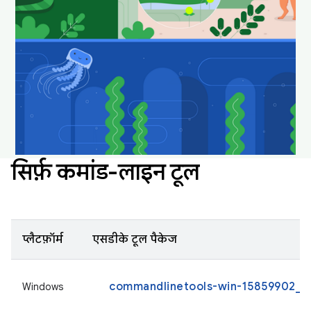
अपने डेस्कटॉप को मज़ेदार और नया बनाए रखने के लिए,
इन्हें डाउनलोड करें और वॉलपेपर के तौर पर सेट करें.
Android Studio के वॉलपेपर डाउनलोड करना
सिर्फ़ कमांड-लाइन टूल
प्लैटफ़ॉर्म
एसडीके टूल पैकेज
commandlinetools-win-15859902_la
Windows