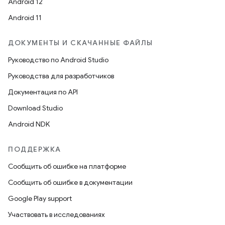
Android 12
Android 11
ДОКУМЕНТЫ И СКАЧАННЫЕ ФАЙЛЫ
Руководство по Android Studio
Руководства для разработчиков
Документация по API
Download Studio
Android NDK
ПОДДЕРЖКА
Сообщить об ошибке на платформе
Сообщить об ошибке в документации
Google Play support
Участвовать в исследованиях