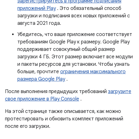
зарегистрируйтесь в программе подписания
приложений Play
. Это обязательный способ
загрузки и подписания всех новых приложений с
августа 2021 года.
Убедитесь, что ваше приложение соответствует
требованиям Google Play к размеру. Google Play
поддерживает совокупный общий размер
загрузки 4 ГБ. Этот размер включает все модули
и пакеты ресурсов для установки. Чтобы узнать
больше, прочтите
ограничения максимального
размера Google Play
.
После выполнения предыдущих требований
загрузите
свое приложение в Play Console
.
На этой странице также описывается, как можно
протестировать и обновить комплект приложений
после его загрузки.