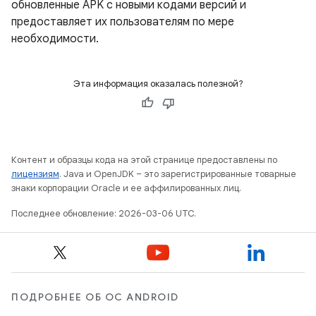
обновленные APK с новыми кодами версий и
предоставляет их пользователям по мере
необходимости.
Эта информация оказалась полезной?
Контент и образцы кода на этой странице предоставлены по
лицензиям
. Java и OpenJDK – это зарегистрированные товарные
знаки корпорации Oracle и ее аффилированных лиц.
Последнее обновление: 2026-03-06 UTC.
ПОДРОБНЕЕ ОБ ОС ANDROID