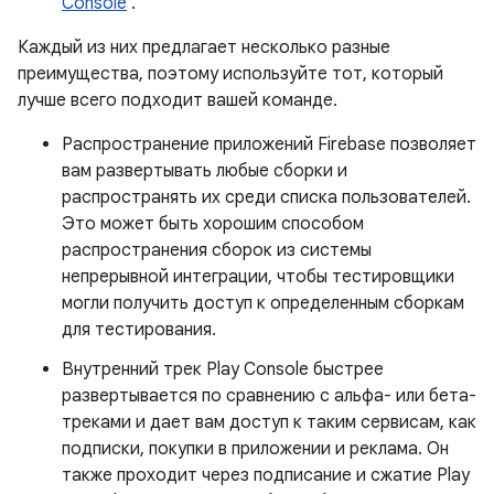
Console
.
Каждый из них предлагает несколько разные
преимущества, поэтому используйте тот, который
лучше всего подходит вашей команде.
Распространение приложений Firebase позволяет
вам развертывать любые сборки и
распространять их среди списка пользователей.
Это может быть хорошим способом
распространения сборок из системы
непрерывной интеграции, чтобы тестировщики
могли получить доступ к определенным сборкам
для тестирования.
Внутренний трек Play Console быстрее
развертывается по сравнению с альфа- или бета-
треками и дает вам доступ к таким сервисам, как
подписки, покупки в приложении и реклама. Он
также проходит через подписание и сжатие Play