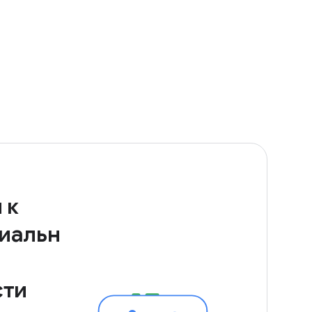
 к
иальн
сти