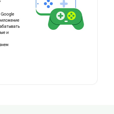
y
 Google
приложение
абатывать
ные и
внем