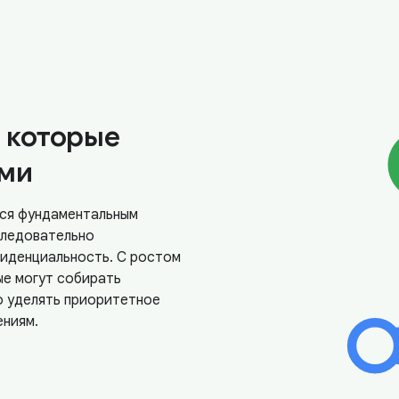
 которые
ми
тся фундаментальным
следовательно
фиденциальность. С ростом
ые могут собирать
о уделять приоритетное
ениям.