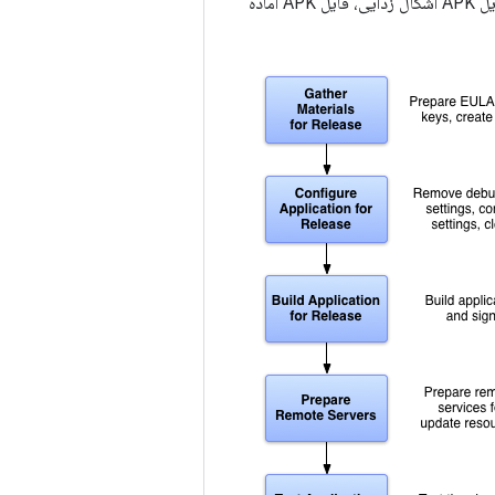
مانیفست و غیره - و با استفاده از ابزارهای ساخت یکسان ساخته شده است. با این حال، بر خلاف فایل APK اشکال زدایی، فایل APK آماده