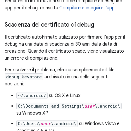
Per ulteriori informazioni su come compilare ed eseguire
app per il debug, consulta
Compilare e eseguire l'app
.
Scadenza del certificato di debug
Il certificato autofirmato utilizzato per firmare l'app per il
debug ha una data di scadenza di 30 anni dalla data di
creazione. Quando il certificato scade, viene visualizzato
un errore di compilazione.
Per risolvere il problema, elimina semplicemente il file
debug.keystore
archiviato in una delle seguenti
posizioni:
~/.android/
su OS X e Linux
C:\Documents and Settings\
user
\.android\
su Windows XP
C:\Users\
user
\.android\
su Windows Vista e
Windows 7, 8 e 10