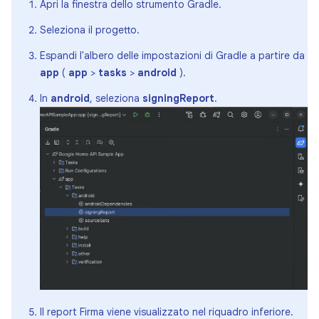
Apri la finestra dello strumento Gradle.
Seleziona il progetto.
Espandi l'albero delle impostazioni di Gradle a partire da
app
(
app
>
tasks
>
android
).
In
android
, seleziona
signingReport
.
Il report Firma viene visualizzato nel riquadro inferiore.