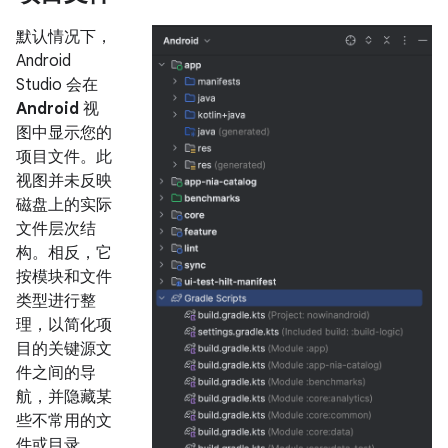
默认情况下，
Android
Studio 会在
Android
视
图中显示您的
项目文件。此
视图并未反映
磁盘上的实际
文件层次结
构。相反，它
按模块和文件
类型进行整
理，以简化项
目的关键源文
件之间的导
航，并隐藏某
些不常用的文
件或目录。