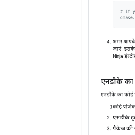
# If y
cmake.
अगर आपके व
जाएं. इसके
Ninja इंस्
एनडीके का 
एनडीके का कोई ख
कोई प्रोजे
एसडीके ट
पैकेज की