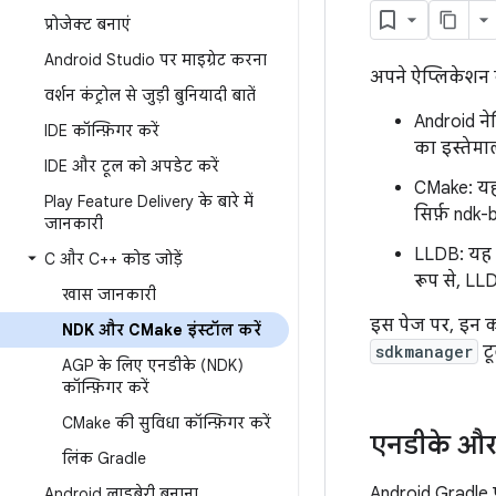
प्रोजेक्ट बनाएं
Android Studio पर माइग्रेट करना
अपने ऐप्लिकेशन 
वर्शन कंट्रोल से जुड़ी बुनियादी बातें
Android न
IDE कॉन्फ़िगर करें
का इस्तेम
IDE और टूल को अपडेट करें
CMake: यह
Play Feature Delivery के बारे में
सिर्फ़ ndk-
जानकारी
LLDB: यह ए
C और C++ कोड जोड़ें
रूप से, LL
खास जानकारी
इस पेज पर, इन क
NDK और CMake इंस्टॉल करें
sdkmanager
टू
AGP के लिए एनडीके (NDK)
कॉन्फ़िगर करें
CMake की सुविधा कॉन्फ़िगर करें
एनडीके और
लिंक Gradle
Android Gradle 
Android लाइब्रेरी बनाना