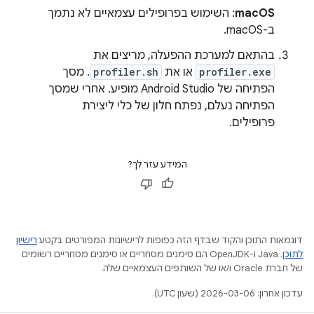
macOS
: השימוש בפרופילים עצמאיים לא נתמך
ב-macOS.
בהתאם למערכת ההפעלה, מריצים את
profiler.exe
או את
profiler.sh
. מסך
הפתיחה של Android Studio מופיע. אחרי שמסך
הפתיחה נעלם, נפתח חלון של כלי ליצירת
פרופילים.
המידע עזר לך?
דוגמאות התוכן והקוד שבדף הזה כפופות לרישיונות המפורטים בקטע
רישיון
לתוכן
.‏ Java ו-OpenJDK הם סימנים מסחריים או סימנים מסחריים רשומים
של חברת Oracle ו/או של השותפים העצמאיים שלה.
עדכון אחרון: 2026-03-06 (שעון UTC).