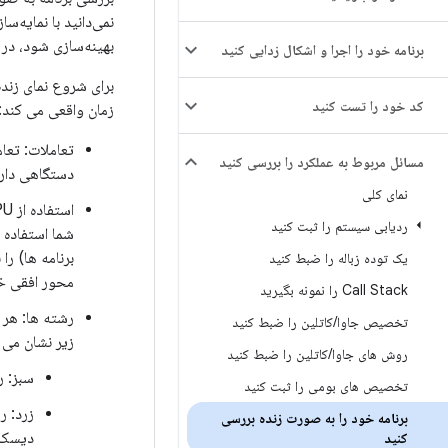
نمی‌دانید با نمایه‌س
بهینه‌سازی شود، در
برنامه خود را اجرا و اشکال زدایی کنید
برای شروع نمای زند
کد خود را تست کنید
زمان واقعی می کند:
تعاملات: تعا
مسائل مربوط به عملکرد را بررسی کنید
دستگاهی دارد که API سطح 26 یا بالاتر ر
نمای کلی
ردیابی سیستم را ثبت کنید
برنامه ها) را
یک توده زباله را ضبط کنید
محور افقی خط زمانی
Call Stack را نمونه بگیرید
رشته ها: هر ر
تخصیص جاوا
/
کاتلین را ضبط کنید
زیر نشان می 
روش های جاوا
/
کاتلین را ضبط کنید
سبز: رشته فعا
تخصیص های بومی را ثبت کنید
برنامه خود را به صورت زنده بررسی
دیسک 
کنید