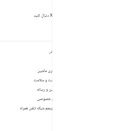
X
AndroidDev@ را در X دنبال کنید
مطالب بیشتر درباره
کاوش
ANDROID
بازی
Android
یادگیری ماشین
Android برای سازمان‌ها
بهداشت و سلامت
امنیت
دوربین و رسانه
منبع آزاد
حریم خصوصی
اخبار
نسل پنجم شبکه تلفن همراه
وبلاگ
پادکست‌ها