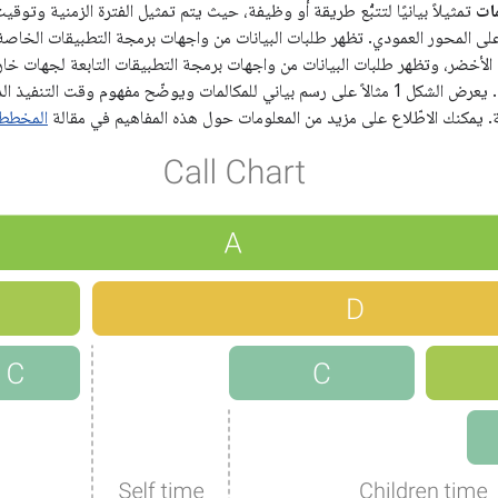
ات
تمثيلاً بيانيًا لتتبُّع طريقة أو وظيفة، حيث يتم تمثيل الفترة الزمنية وتو
لى المحور العمودي. تظهر طلبات البيانات من واجهات برمجة التطبيقات الخاصة با
لأخضر، وتظهر طلبات البيانات من واجهات برمجة التطبيقات التابعة لجهات خار
Java) باللون الأزرق. يعرض الشكل 1 مثالاً على رسم بياني للمكالمات ويوضّح مفهوم
نة. يمكنك الاطّلاع على مزيد من المعلومات حول هذه المفاهيم في مقالة
المخططا