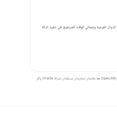
لدوال الفرعية وإجمالي الوقت المستغرق في تنفيذ الدالة
. إنّ Java وOpenJDK هما علامتان تجاريتان مسجَّلتان لشركة Oracle و/أو