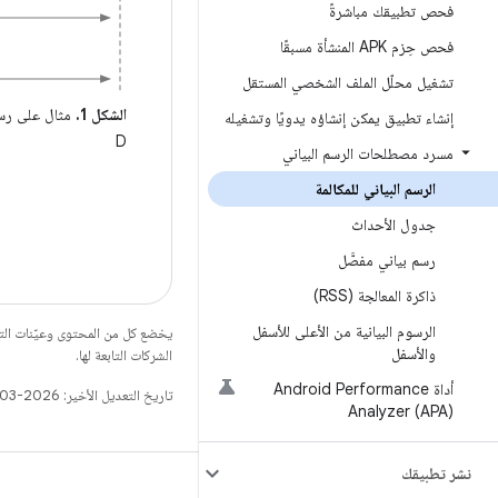
فحص تطبيقك مباشرةً
فحص حِزم APK المنشأة مسبقًا
تشغيل محلّل الملف الشخصي المستقل
الشكل 1.
مثال على رسم 
إنشاء تطبيق يمكن إنشاؤه يدويًا وتشغيله
D
مسرد مصطلحات الرسم البياني
الرسم البياني للمكالمة
جدول الأحداث
رسم بياني مفصَّل
ذاكرة المعالجة (RSS)
الرسوم البيانية من الأعلى للأسفل
يخضع كل من المحتوى وعيّنات الت
والأسفل
الشركات التابعة لها.
أداة Android Performance
تاريخ التعديل الأخير: 2026-03-06 (حسب التوقيت العالمي المتفَّق عليه)
Analyzer (APA)
نشر تطبيقك