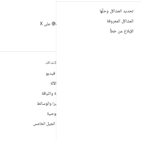
تحديد المشاكل وحلّها
X
المشاكل المعروفة
متابعة AndroidDev@ على X
الإبلاغ عن خطأ
مزيد من المعلومات حول نظام
استكشاف
التشغيل ANDROID
ألعاب فيديو
Android
تعلُم الآلة
Android for Enterprise
الصحة واللياقة
الأمان
الكاميرا والوسائط
المصدر
الخصوصية
الأخبار
شبكة الجيل الخامس
المدوّنة
ملفات بودكاست