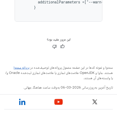
        additionalParameters =["--warn-manifes
      }
این مرور مفید بود؟
محتوا و نمونه کدها در این صفحه مشمول پروانه‌های توصیف‌شده در
پروانه محتوا
هستند. جاوا و OpenJDK علامت‌های تجاری یا علامت‌های تجاری ثبت‌شده Oracle و/
یا وابسته‌های آن هستند.
تاریخ آخرین به‌روزرسانی 2026-03-06 به‌وقت ساعت هماهنگ جهانی.