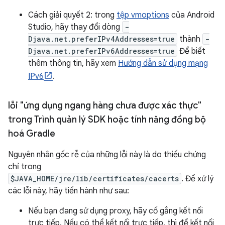
Cách giải quyết 2: trong
tệp vmoptions
của Android
Studio, hãy thay đổi dòng
-
Djava.net.preferIPv4Addresses=true
thành
-
Djava.net.preferIPv6Addresses=true
Để biết
thêm thông tin, hãy xem
Hướng dẫn sử dụng mạng
IPv6
.
lỗi "ứng dụng ngang hàng chưa được xác thực"
trong Trình quản lý SDK hoặc tính năng đồng bộ
hoá Gradle
Nguyên nhân gốc rễ của những lỗi này là do thiếu chứng
chỉ trong
$JAVA_HOME/jre/lib/certificates/cacerts
. Để xử lý
các lỗi này, hãy tiến hành như sau:
Nếu bạn đang sử dụng proxy, hãy cố gắng kết nối
trực tiếp. Nếu có thể kết nối trực tiếp, thì để kết nối