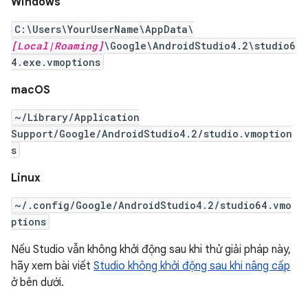
Windows
C:\Users\YourUserName\AppData\
[Local|Roaming]
\Google\AndroidStudio4.2\studio6
4.exe.vmoptions
macOS
~/Library/Application
Support/Google/AndroidStudio4.2/studio.vmoption
s
Linux
~/.config/Google/AndroidStudio4.2/studio64.vmo
ptions
Nếu Studio vẫn không khởi động sau khi thử giải pháp này,
hãy xem bài viết
Studio không khởi động sau khi nâng cấp
ở bên dưới.