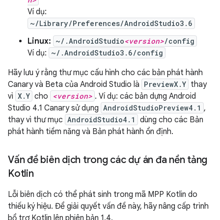
Ví dụ:
~/Library/Preferences/AndroidStudio3.6
Linux:
~/.AndroidStudio
<version>
/config
Ví dụ:
~/.AndroidStudio3.6/config
Hãy lưu ý rằng thư mục cấu hình cho các bản phát hành
Canary và Beta của Android Studio là
PreviewX.Y
thay
vì
X.Y
cho
<version>
. Ví dụ: các bản dựng Android
Studio 4.1 Canary sử dụng
AndroidStudioPreview4.1
,
thay vì thư mục
AndroidStudio4.1
dùng cho các Bản
phát hành tiềm năng và Bản phát hành ổn định.
Vấn đề biên dịch trong các dự án đa nền tảng
Kotlin
Lỗi biên dịch có thể phát sinh trong mã MPP Kotlin do
thiếu ký hiệu. Để giải quyết vấn đề này, hãy nâng cấp trình
bổ trợ Kotlin lên phiên bản 1.4.