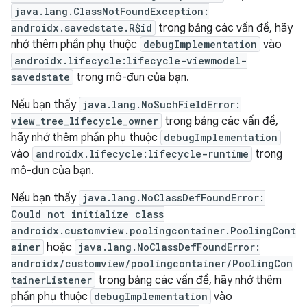
java.lang.ClassNotFoundException:
androidx.savedstate.R$id
trong bảng các vấn đề, hãy
nhớ thêm phần phụ thuộc
debugImplementation
vào
androidx.lifecycle:lifecycle-viewmodel-
savedstate
trong mô-đun của bạn.
Nếu bạn thấy
java.lang.NoSuchFieldError:
view_tree_lifecycle_owner
trong bảng các vấn đề,
hãy nhớ thêm phần phụ thuộc
debugImplementation
vào
androidx.lifecycle:lifecycle-runtime
trong
mô-đun của bạn.
Nếu bạn thấy
java.lang.NoClassDefFoundError:
Could not initialize class
androidx.customview.poolingcontainer.PoolingCont
ainer
hoặc
java.lang.NoClassDefFoundError:
androidx/customview/poolingcontainer/PoolingCon
tainerListener
trong bảng các vấn đề, hãy nhớ thêm
phần phụ thuộc
debugImplementation
vào