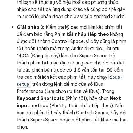
thì bạn sẽ thực sự vô hiệu hoá các phương thức
nhập cho tất cả ứng dụng khác và cũng có thể gây
ra sự cố lỗi phân đoạn cho JVM của Android Studio.
Giải pháp 3:
Kiểm tra kỹ các mối liên kết phím tắt
để đảm bảo rằng
Phím tắt nhập tiếp theo
không
được đặt thành Control+Space, vì đây cũng là phím
tắt hoàn thành mã trong Android Studio. Ubuntu
14.04 (Đáng tin cậy) làm cho Super+Space trở
thành phím tắt mặc định nhưng các chế độ cài đặt
từ các phiên bản trước có thể vẫn tồn tại. Để kiểm
tra các mối liên kết các phím tắt, hãy chạy
ibus-
setup
trên dòng lệnh để mở cửa sổ IBus
Preferences (Lựa chọn ưu tiên về IBus). Trong
Keyboard Shortcuts
(Phím tắt), hãy chọn
Next
input method
(Phương thức nhập tiếp theo). Nếu
bạn đặt phím tắt này thành Control+Space, hãy đổi
thành Super+Space hoặc một phím tắt khác mà bạn
chọn.