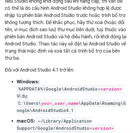
Nếu Studio không khởi động sau khi nâng cấp, thì vấn đề
có thể là do cấu hình Android Studio không hợp lệ được
nhập từ phiên bản Android Studio trước hoặc trình bổ trợ
không tương thích. Để khắc phục, hãy thử xoá (hoặc đổi
tên, vì mục đích sao lưu) thư mục bên dưới, tuỳ thuộc vào
phiên bản Android Studio và hệ điều hành, rồi khởi động lại
Android Studio. Thao tác này sẽ đặt lại Android Studio về
trạng thái mặc định và xoá tất cả trình bổ trợ của bên
thứ ba.
Đối với Android Studio 4.1 trở lên:
Windows:
%APPDATA%\Google\AndroidStudio
<version>
Ví dụ:
C:\Users\
your_user_name
\AppData\Roaming\G
oogle\AndroidStudio4.1
macOS:
~/Library/Application
Support/Google/AndroidStudio
<version>