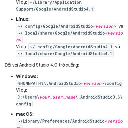
Ví dụ:
~/Library/Application
Support/Google/AndroidStudio4.1
Linux:
~/.config/Google/AndroidStudio
<version>
và
~/.local/share/Google/AndroidStudio
<versio
n>
Ví dụ:
~/.config/Google/AndroidStudio4.1
và
~/.local/share/Google/AndroidStudio4.1
Đối với Android Studio 4.0 trở xuống:
Windows:
%HOMEPATH%\.AndroidStudio
<version>
\config
Ví dụ:
C:\Users\
your_user_name
\.AndroidStudio3.6\
config
macOS:
~/Library/Preferences/AndroidStudio
<versio
n>