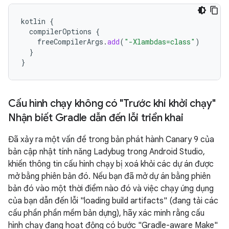
kotlin
{
compilerOptions
{
freeCompilerArgs
.
add
(
"-Xlambdas=class"
)
}
}
Cấu hình chạy không có "Trước khi khởi chạy"
Nhận biết Gradle dẫn đến lỗi triển khai
Đã xảy ra một vấn đề trong bản phát hành Canary 9 của
bản cập nhật tính năng Ladybug trong Android Studio,
khiến thông tin cấu hình chạy bị xoá khỏi các dự án được
mở bằng phiên bản đó. Nếu bạn đã mở dự án bằng phiên
bản đó vào một thời điểm nào đó và việc chạy ứng dụng
của bạn dẫn đến lỗi "loading build artifacts" (đang tải các
cấu phần phần mềm bản dựng), hãy xác minh rằng cấu
hình chạy đang hoạt động có bước "Gradle-aware Make"