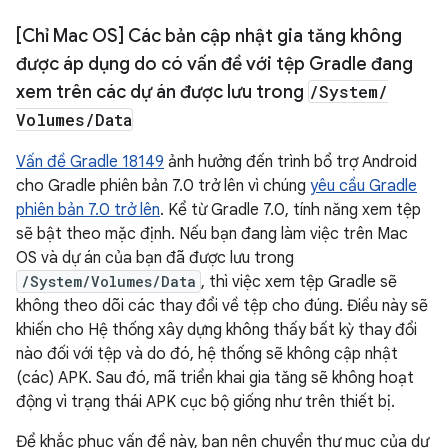
[Chỉ Mac OS] Các bản cập nhật gia tăng không
được áp dụng do có vấn đề với tệp Gradle đang
xem trên các dự án được lưu trong
/
System
/
Volumes
/
Data
Vấn đề Gradle 18149
ảnh hưởng đến trình bổ trợ Android
cho Gradle phiên bản 7.0 trở lên vì chúng
yêu cầu Gradle
phiên bản 7.0 trở lên
. Kể từ Gradle 7.0, tính năng xem tệp
sẽ bật theo mặc định. Nếu bạn đang làm việc trên Mac
OS và dự án của bạn đã được lưu trong
/System/Volumes/Data
, thì việc xem tệp Gradle sẽ
không theo dõi các thay đổi về tệp cho đúng. Điều này sẽ
khiến cho Hệ thống xây dựng không thấy bất kỳ thay đổi
nào đối với tệp và do đó, hệ thống sẽ không cập nhật
(các) APK. Sau đó, mã triển khai gia tăng sẽ không hoạt
động vì trạng thái APK cục bộ giống như trên thiết bị.
Để khắc phục vấn đề này, bạn nên chuyển thư mục của dự