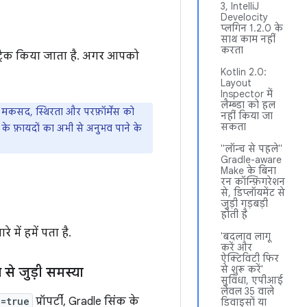
3, IntelliJ
Develocity
प्लगिन 1.2.0 के
साथ काम नहीं
करता
 ट्रैक किया जाता है. अगर आपको
Kotlin 2.0:
Layout
Inspector में
लैम्ब्डा को हल
कसद, स्थिरता और परफ़ॉर्मेंस को
नहीं किया जा
सकता
न के फ़ायदों का अभी से अनुभव पाने के
"लॉन्च से पहले"
Gradle-aware
Make के बिना
रन कॉन्फ़िगरेशन
से, डिप्लॉयमेंट से
जुड़ी गड़बड़ी
होती है
 में हमें पता है.
'बदलाव लागू
करें और
ऐक्टिविटी फिर
से शुरू करें'
े जुड़ी समस्या
सुविधा, एपीआई
लेवल 35 वाले
l=true
प्रॉपर्टी, Gradle सिंक के
डिवाइसों या