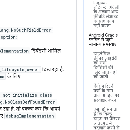
Logcat
शॉर्टकट, अंग्रेज़ी
के अलावा अन्य
कीबोर्ड लेआउट
के साथ काम
नहीं करता
lang.NoSuchFieldError:
Android Gradle
ception:
प्लगिन से जुड़ी
सामान्य समस्याएं
plementation
डिपेंडेंसी शामिल
डाइनैमिक
फ़ीचर लाइब्रेरी
की सभी
डिपेंडेंसी की
_lifecycle_owner
दिख रहा है,
लिंट जांच नहीं
me
के लिए
की जाती
कैरिज रिटर्न
वर्णों के नाम
 not initialize class
वाली फ़ाइल पर
हस्ताक्षर करना
g.NoClassDefFoundError:
 रहा है, तो पक्का करें कि आपने
ऐसा हो सकता
है कि बिल्ड
िए
debugImplementation
टाइम पर वैरिएंट
आउटपुट में
बदलाव करने से