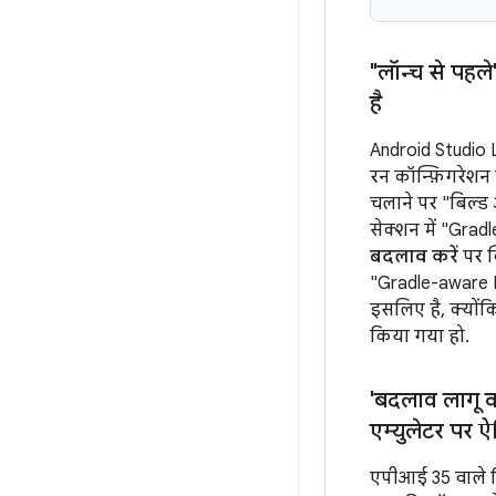
"लॉन्च से पह
है
Android Studio L
रन कॉन्फ़िगरेशन
चलाने पर "बिल्ड आ
सेक्शन में "Gra
बदलाव करें
पर क्
"Gradle-aware M
इसलिए है, क्यों
किया गया हो.
'बदलाव लागू कर
एम्युलेटर पर ऐ
एपीआई 35 वाले ड