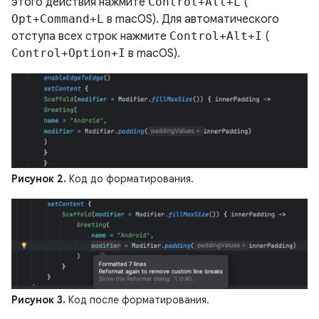
этого действия нажмите
Control+Alt+L
(
Opt+Command+L
в macOS). Для автоматического
отступа всех строк нажмите
Control+Alt+I
(
Control+Option+I
в macOS).
Рисунок 2.
Код до форматирования.
Рисунок 3.
Код после форматирования.