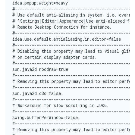
idea.popup.weight=heavy

#--------------------------------------------------
# Use default anti-aliasing in system, i.e. overrid
# "Settings|Editor|Appearance|Use anti-aliased font
# Remote Desktop Connection for instance.

#--------------------------------------------------
idea.use.default.antialiasing.in.editor=false

#--------------------------------------------------
# Disabling this property may lead to visual glitch
# on certain display adapter cards.

#--------------------------------------------------
sun.java2d.noddraw=true

#--------------------------------------------------
# Removing this property may lead to editor perform
#--------------------------------------------------
sun.java2d.d3d=false

#--------------------------------------------------
# Workaround for slow scrolling in JDK6.

#--------------------------------------------------
swing.bufferPerWindow=false

#--------------------------------------------------
# Removing this property may lead to editor perform