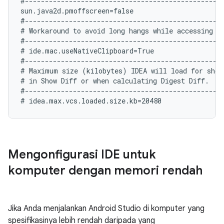
#--------------------------------------------------
sun.java2d.pmoffscreen=false

#--------------------------------------------------
# Workaround to avoid long hangs while accessing cl
#--------------------------------------------------
# ide.mac.useNativeClipboard=True

#--------------------------------------------------
# Maximum size (kilobytes) IDEA will load for showi
# in Show Diff or when calculating Digest Diff.

#--------------------------------------------------
Mengonfigurasi IDE untuk
komputer dengan memori rendah
Jika Anda menjalankan Android Studio di komputer yang
spesifikasinya lebih rendah daripada yang