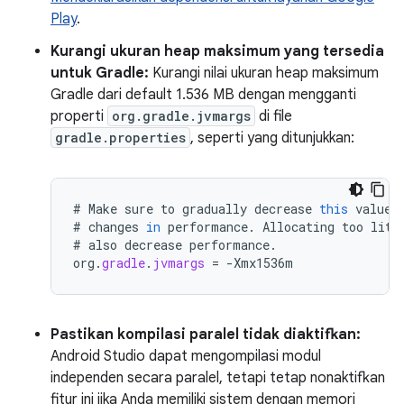
Play
.
Kurangi ukuran heap maksimum yang tersedia
untuk Gradle:
Kurangi nilai ukuran heap maksimum
Gradle dari default 1.536 MB dengan mengganti
properti
org.gradle.jvmargs
di file
gradle.properties
, seperti yang ditunjukkan:
#
Make
sure
to
gradually
decrease
this
value
#
changes
in
performance
.
Allocating
too
litt
#
also
decrease
performance
.
org
.
gradle
.
jvmargs
=
-
Xmx1536m
Pastikan kompilasi paralel tidak diaktifkan:
Android Studio dapat mengompilasi modul
independen secara paralel, tetapi tetap nonaktifkan
fitur ini jika Anda memiliki sistem dengan memori