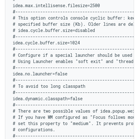
idea.max.intellisense.filesize=2500

#--------------------------------------------------
# This option controls console cyclic buffer: keeps
# specified buffer size (Kb). Older lines are delet
# idea.cycle.buffer.size=disabled

#--------------------------------------------------
idea.cycle.buffer.size=1024

#--------------------------------------------------
# Configure if a special launcher should be used wh
# Using Launcher enables "soft exit" and "thread d
#--------------------------------------------------
idea.no.launcher=false

#--------------------------------------------------
# To avoid too long classpath

#--------------------------------------------------
idea.dynamic.classpath=false

#--------------------------------------------------
# There are two possible values of idea.popup.weig
# If you have WM configured as "Focus follows mouse
# set this property to "medium". It prevents probl
# configurations.

#--------------------------------------------------