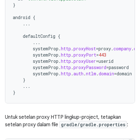
}
android
{
...
defaultConfig
{
...
systemProp
.
http
.
proxyHost
=
proxy
.
company
.
co
systemProp
.
http
.
proxyPort
=
443
systemProp
.
http
.
proxyUser
=
userid
systemProp
.
http
.
proxyPassword
=
password
systemProp
.
http
.
auth
.
ntlm
.
domain
=
domain
}
...
}
Untuk setelan proxy HTTP lingkup-project, tetapkan
setelan proxy dalam file
gradle/gradle.properties
: