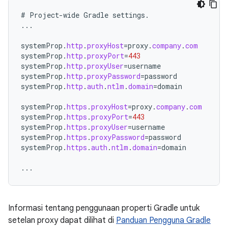
#
Project
-
wide
Gradle
settings
.
...
systemProp
.
http
.
proxyHost
=
proxy
.
company
.
com
systemProp
.
http
.
proxyPort
=
443
systemProp
.
http
.
proxyUser
=
username
systemProp
.
http
.
proxyPassword
=
password
systemProp
.
http
.
auth
.
ntlm
.
domain
=
domain
systemProp
.
https
.
proxyHost
=
proxy
.
company
.
com
systemProp
.
https
.
proxyPort
=
443
systemProp
.
https
.
proxyUser
=
username
systemProp
.
https
.
proxyPassword
=
password
systemProp
.
https
.
auth
.
ntlm
.
domain
=
domain
...
Informasi tentang penggunaan properti Gradle untuk
setelan proxy dapat dilihat di
Panduan Pengguna Gradle