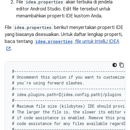
File
idea.properties
akan terbuka di jendela
editor Android Studio. Edit file tersebut untuk
menambahkan properti IDE kustom Anda.
File
idea.properties
berikut menyertakan properti IDE
yang biasanya disesuaikan. Untuk daftar lengkap properti,
baca tentang
idea.properties
file untuk IntelliJ IDEA
.
#--------------------------------------------------
# Uncomment this option if you want to customize pa
# you're using forward slashes.

#--------------------------------------------------
# idea.plugins.path=${idea.config.path}/plugins

#--------------------------------------------------
# Maximum file size (kilobytes) IDE should provide 
# The larger the file is, the slower its editor wo
# if code assistance is enabled. Remove this proper
# code assistance for any files available regardles
#--------------------------------------------------