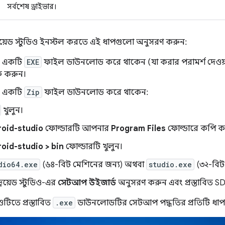
সর্বশেষ ড্রাইভার।
ড্রয়েড স্টুডিও ইনস্টল করতে এই ধাপগুলো অনুসরণ করুন:
ি একটি
EXE
ফাইল ডাউনলোড করে থাকেন (যা করার পরামর্শ দেওয়া 
ক করুন।
ি একটি
Zip
ফাইল ডাউনলোড করে থাকেন:
খুলুন।
roid-studio
ফোল্ডারটি আপনার
Program Files
ফোল্ডারে কপি ক
oid-studio > bin
ফোল্ডারটি খুলুন।
dio64.exe
(৬৪-বিট মেশিনের জন্য) অথবা
studio.exe
(৩২-বিট 
্ড্রয়েড স্টুডিও-এর
সেটআপ উইজার্ড
অনুসরণ করুন এবং প্রস্তাবিত 
টিতে প্রস্তাবিত
.exe
ডাউনলোডটির সেটআপ পদ্ধতির প্রতিটি ধাপ 