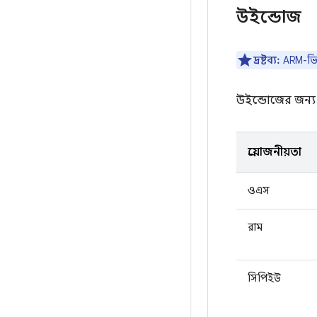
উইন্ডোজ
দ্রষ্টব্য:
ARM-ভিত
উইন্ডোজের জন্য 
প্রয়োজনীয়তা
ওএস
রাম
সিপিইউ