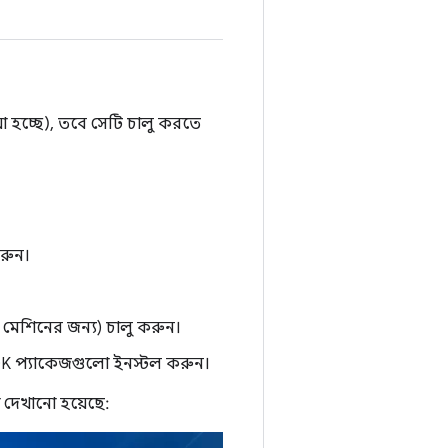
হচ্ছে), তবে সেটি চালু করতে
রুন।
মেশিনের জন্য) চালু করুন।
SDK প্যাকেজগুলো ইনস্টল করুন।
দেখানো হয়েছে: