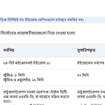
্তিক সিপিইউ সহ উইন্ডোজ মেশিনগুলো বর্তমানে সমর্থিত নয়।
সিস্টেমের প্রয়োজনীয়তাগুলো নিচে দেওয়া হলো:
সর্বনিম্ন
সুপারিশকৃত
৬৪-বিট মাইক্রোসফট উইন্ডোজ ১০
উইন্ডোজের সর্বশেষ
স্টুডিও:
৮ জিবি
৩২ জিবি
স্টুডিও ও এমুলেটর:
১৬ জিবি
ভার্চুয়ালাইজেশন সমর্থন আবশ্যক (ইন্টেল ভিটি-
ভার্চুয়ালাইজেশন সম
এক্স অথবা এএমডি-ভি, যা বায়োসে সক্রিয় করতে
অথবা এএমডি-ভি, যা
হবে)।