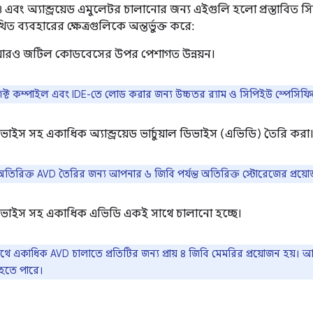
টুডিও এবং অ্যান্ড্রয়েড এমুলেটর চালানোর জন্য এইগুলি হলো প্রস্তাবিত
ত ব্যবহারের ক্ষেত্রগুলিকে অন্তর্ভুক্ত করে:
 আরও জটিল কোডবেসের উপর পেশাগত উন্নয়ন।
জেক্ট কম্পাইল এবং IDE-তে লোড করার জন্য উচ্চতর র‍্যাম ও সিপিইউ স্পেসিফ
াইস সহ একাধিক অ্যান্ড্রয়েড ভার্চুয়াল ডিভাইস (এভিডি) তৈরি করা
 অতিরিক্ত AVD তৈরির জন্য আপনার ৬ জিবি পর্যন্ত অতিরিক্ত স্টোরেজের প্রয
ভাইস সহ একাধিক এভিডি একই সাথে চালানো হচ্ছে।
ে একাধিক AVD চালাতে প্রতিটির জন্য প্রায় ৪ জিবি মেমরির প্রয়োজন হয়।
 হতে পারে।