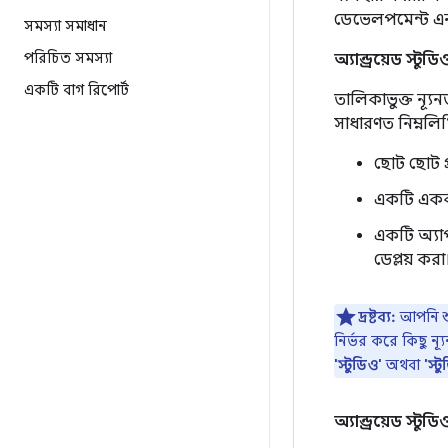
ডেভেলপমেন্ট এনভ
সমস্যা সমাধান
পরিচিত সমস্যা
অ্যান্ড্রয়েড স্টু
একটি বাগ রিপোর্ট
তালিকাভুক্ত ন্যূ
সাধারণত নিম্নলিখ
ছোট ছোট প্
একটি একক অ
একটি অ্যা
ডেপ্লয় করা
দ্রষ্টব্য:
আপনি শুধ
নির্ভর করে কিছু ন্য
'স্টুডিও'
অথবা
'স্
অ্যান্ড্রয়েড স্ট