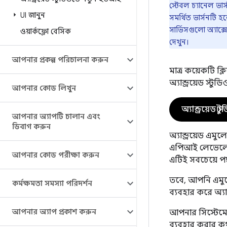
স্টেবল চ্যানেল ভার
UI জানুন
সমর্থিত ভার্সনটি 
সার্ভিসগুলো অ্যা
ওয়ার্কফ্লো বেসিক
দেখুন।
আপনার প্রকল্প পরিচালনা করুন
মাত্র কয়েকটি ক্
অ্যান্ড্রয়েড স্
আপনার কোড লিখুন
অ্যান্ড্রয়েড 
আপনার অ্যাপটি চালান এবং
ডিবাগ করুন
অ্যান্ড্রয়েড এ
এপিআই লেভেলে আপ
আপনার কোড পরীক্ষা করুন
এটিই সবচেয়ে প
তবে, আপনি এমু
কর্মক্ষমতা সমস্যা পরিদর্শন
ব্যবহার করে অ্য
আপনার অ্যাপ প্রকাশ করুন
আপনার সিস্টেমে
ব্যবহার করার কথ