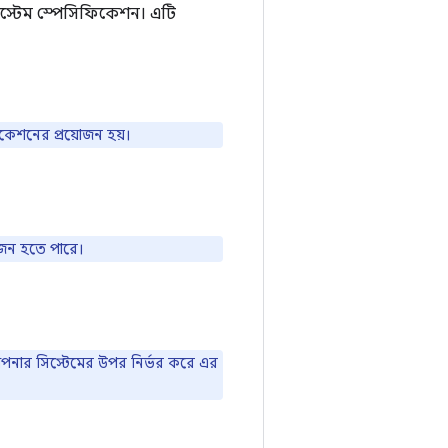
 সিস্টেম স্পেসিফিকেশন। এটি
িকেশনের প্রয়োজন হয়।
।
়োজন হতে পারে।
 আপনার সিস্টেমের উপর নির্ভর করে এর