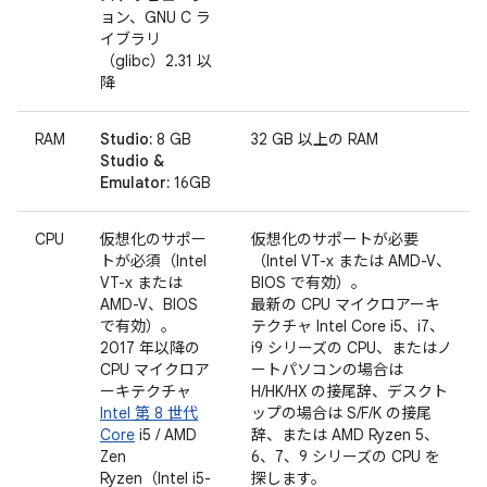
ョン、GNU C ラ
イブラリ
（glibc）2.31 以
降
RAM
Studio:
8 GB
32 GB 以上の RAM
Studio &
Emulator:
16GB
CPU
仮想化のサポー
仮想化のサポートが必要
トが必須（Intel
（Intel VT-x または AMD-V、
VT-x または
BIOS で有効）。
AMD-V、BIOS
最新の CPU マイクロアーキ
で有効）。
テクチャ Intel Core i5、i7、
2017 年以降の
i9 シリーズの CPU、またはノ
CPU マイクロア
ートパソコンの場合は
ーキテクチャ
H/HK/HX の接尾辞、デスクト
Intel 第 8 世代
ップの場合は S/F/K の接尾
Core
i5 / AMD
辞、または AMD Ryzen 5、
Zen
6、7、9 シリーズの CPU を
Ryzen（Intel i5-
探します。