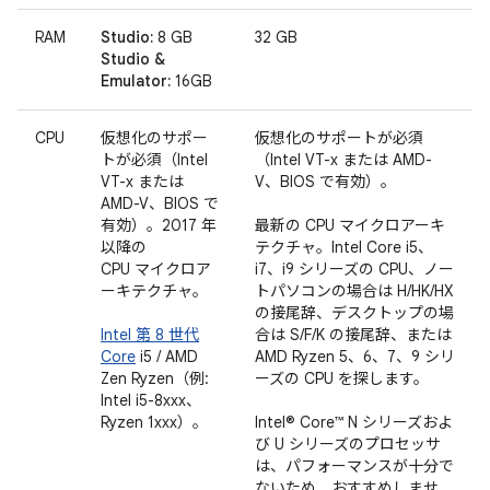
RAM
Studio:
8 GB
32 GB
Studio &
Emulator:
16GB
CPU
仮想化のサポー
仮想化のサポートが必須
トが必須（Intel
（Intel VT-x または AMD-
VT-x または
V、BIOS で有効）。
AMD-V、BIOS で
有効）。2017 年
最新の CPU マイクロアーキ
以降の
テクチャ。Intel Core i5、
CPU マイクロア
i7、i9 シリーズの CPU、ノー
ーキテクチャ。
トパソコンの場合は H/HK/HX
の接尾辞、デスクトップの場
Intel 第 8 世代
合は S/F/K の接尾辞、または
Core
i5 / AMD
AMD Ryzen 5、6、7、9 シリ
Zen Ryzen（例:
ーズの CPU を探します。
Intel i5-8xxx、
Ryzen 1xxx）。
Intel® Core™ N シリーズおよ
び U シリーズのプロセッサ
は、パフォーマンスが十分で
ないため、おすすめしませ