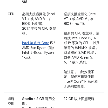
GB
CPU
必須支援虛擬化 (Intel
必須支援虛擬化 (Intel
VT-x 或 AMD-V，在
VT-x 或 AMD-V，在
BIOS 中啟用)。
BIOS 中啟用)。
2017 年後的 CPU 微架
構。
最新的 CPU 微架構。請
尋找 Intel Core i5、i7
Intel 第 8 代 Core
i5 /
或 i9 系列的 CPU，以及
AMD Zen Ryzen (例如
筆電的 H/HK/HX 後綴，
Intel i5-8xxx、Ryzen
或桌機的 S/F/K 後綴，
1xxx)。
或是 AMD Ryzen 5、
6、7 或 9 系列。
請注意，由於效能不
足，我們不建議使用
Intel® Core™ N 系列和
U 系列處理器。
磁碟
Studio：
8 GB 可用空
32 GB 以上固態硬碟
空間
間。