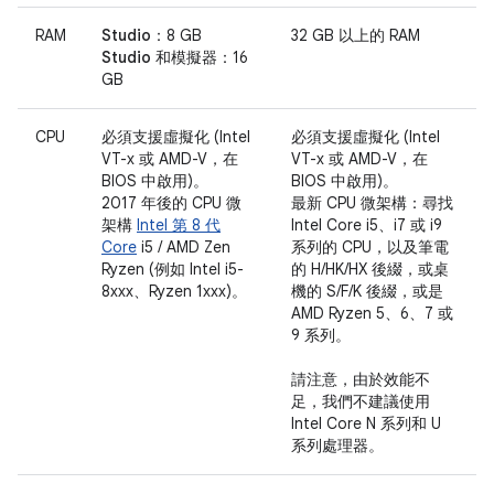
RAM
Studio：
8 GB
32 GB 以上的 RAM
Studio 和模擬器：
16
GB
CPU
必須支援虛擬化 (Intel
必須支援虛擬化 (Intel
VT-x 或 AMD-V，在
VT-x 或 AMD-V，在
BIOS 中啟用)。
BIOS 中啟用)。
2017 年後的 CPU 微
最新 CPU 微架構：尋找
架構
Intel 第 8 代
Intel Core i5、i7 或 i9
Core
i5 / AMD Zen
系列的 CPU，以及筆電
Ryzen (例如 Intel i5-
的 H/HK/HX 後綴，或桌
8xxx、Ryzen 1xxx)。
機的 S/F/K 後綴，或是
AMD Ryzen 5、6、7 或
9 系列。
請注意，由於效能不
足，我們不建議使用
Intel Core N 系列和 U
系列處理器。