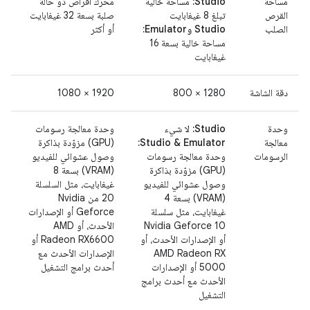
مساحة
‫Studio:
مساحة خالية
محرك أقراص ذو حالة
القرص
تبلغ 8 غيغابايت
صلبة بسعة 32 غيغابايت
الصلب
Studio وEmulator:
أو أكثر
مساحة خالية بسعة 16
غيغابايت
دقة الشاشة
1280 × 800
1920 × 1080
وحدة
Studio:
لا شيء
وحدة معالجة رسومات
معالجة
Studio & Emulator:
(GPU) مزوّدة بذاكرة
الرسومات
وحدة معالجة رسومات
وصول عشوائي للفيديو
(GPU) مزوّدة بذاكرة
(VRAM) بسعة 8
وصول عشوائي للفيديو
غيغابايت، مثل السلسلة
(VRAM) بسعة 4
20 من Nvidia
غيغابايت، مثل سلسلة
Geforce أو الإصدارات
Nvidia Geforce 10
الأحدث، أو AMD
أو الإصدارات الأحدث، أو
Radeon RX6600 أو
AMD Radeon RX
الإصدارات الأحدث مع
5000 أو الإصدارات
أحدث برامج التشغيل
الأحدث مع أحدث برامج
التشغيل