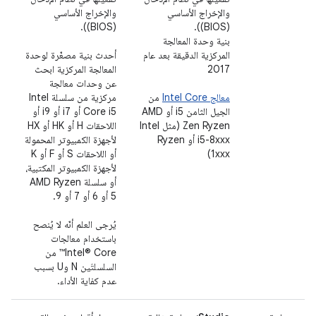
والإخراج الأساسي
والإخراج الأساسي
(BIOS)).
(BIOS)).
بنية وحدة المعالجة
المركزية الدقيقة بعد عام
أحدث بنية مصغّرة لوحدة
2017
المعالجة المركزية ابحث
عن وحدات معالجة
معالج Intel Core
من
مركزية من سلسلة Intel
الجيل الثامن i5 أو AMD
Core i5 أو i7 أو i9 أو
Zen Ryzen (مثل Intel
اللاحقات H أو HK أو HX
i5-8xxx أو Ryzen
لأجهزة الكمبيوتر المحمولة
1xxx)
أو اللاحقات S أو F أو K
لأجهزة الكمبيوتر المكتبية،
أو سلسلة AMD Ryzen
5 أو 6 أو 7 أو 9.
يُرجى العلم أنّه لا يُنصح
باستخدام معالجات
Intel® Core™ من
السلسلتَين N وU بسبب
عدم كفاية الأداء.