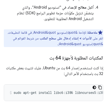
أكمِل
معالج الإعداد
في "استوديو Android"، والذي
يتضمّن تنزيل مكوّنات حزمة تطوير البرامج (SDK) لنظام
التشغيل Android المطلوبة للتطوير.
ملاحظة:
لإتاحة &quot;استوديو Android&quot; في قائمة التطبيقات،
انقر على
الأدوات > إنشاء إدخال على سطح المكتب
من شريط القوائم في
&quot;استوديو Android&quot;.
المكتبات المطلوبة لأجهزة 64 بت
إذا كنت تستخدم إصدار 64 بت من Ubuntu، عليك تثبيت بعض مكتبات
32 بت باستخدام الأمر التالي: