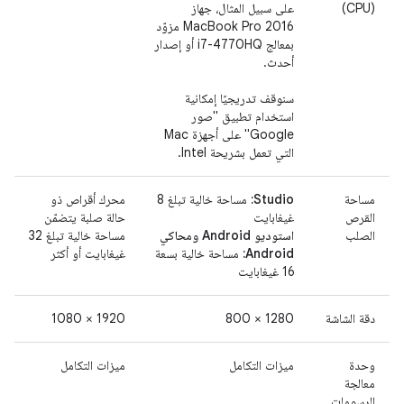
(CPU)
على سبيل المثال، جهاز
MacBook Pro 2016 مزوّد
بمعالج i7-4770HQ أو إصدار
أحدث.
سنوقف تدريجيًا إمكانية
استخدام تطبيق "صور
Google" على أجهزة Mac
التي تعمل بشريحة Intel.
مساحة
‫Studio:
مساحة خالية تبلغ 8
محرك أقراص ذو
القرص
غيغابايت
حالة صلبة يتضمّن
الصلب
استوديو Android ومحاكي
مساحة خالية تبلغ 32
Android:
مساحة خالية بسعة
غيغابايت أو أكثر
16 غيغابايت
دقة الشاشة
1280 × 800
1920 × 1080
وحدة
ميزات التكامل
ميزات التكامل
معالجة
الرسومات