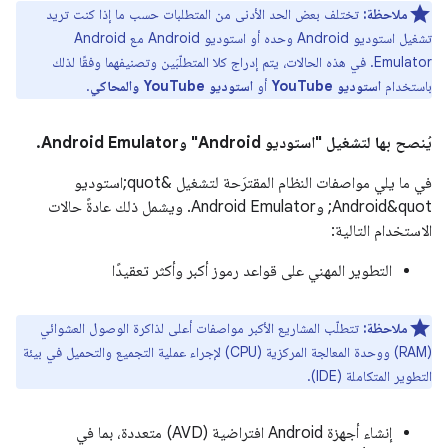
ملاحظة:
تختلف بعض الحد الأدنى من المتطلبات حسب ما إذا كنت تريد
تشغيل استوديو Android وحده أو استوديو Android مع Android
Emulator. في هذه الحالات، يتم إدراج كلا المتطلّبَين وتصنيفهما وفقًا لذلك
باستخدام
استوديو YouTube
أو
استوديو YouTube والمحاكي
.
يُنصح بها لتشغيل "استوديو Android" وAndroid Emulator.
في ما يلي مواصفات النظام المقترَحة لتشغيل &quot;استوديو
Android&quot; وAndroid Emulator. ويشمل ذلك عادةً حالات
الاستخدام التالية:
التطوير المهني على قواعد رموز أكبر وأكثر تعقيدًا
ملاحظة:
تتطلّب المشاريع الأكبر مواصفات أعلى لذاكرة الوصول العشوائي
(RAM) ووحدة المعالجة المركزية (CPU) لإجراء عملية التجميع والتحميل في بيئة
التطوير المتكاملة (IDE).
إنشاء أجهزة Android افتراضية (AVD) متعددة، بما في