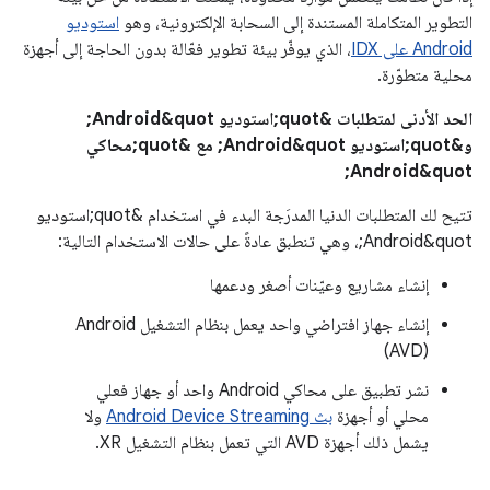
التطوير المتكاملة المستندة إلى السحابة الإلكترونية، وهو
استوديو
Android على IDX
، الذي يوفّر بيئة تطوير فعّالة بدون الحاجة إلى أجهزة
محلية متطوّرة.
الحد الأدنى لمتطلبات &quot;استوديو Android&quot;
و&quot;استوديو Android&quot; مع &quot;محاكي
Android&quot;
تتيح لك المتطلبات الدنيا المدرَجة البدء في استخدام &quot;استوديو
Android&quot;، وهي تنطبق عادةً على حالات الاستخدام التالية:
إنشاء مشاريع وعيّنات أصغر ودعمها
إنشاء جهاز افتراضي واحد يعمل بنظام التشغيل Android
(AVD)
نشر تطبيق على محاكي Android واحد أو جهاز فعلي
محلي أو أجهزة
بث Android Device Streaming
ولا
يشمل ذلك أجهزة AVD التي تعمل بنظام التشغيل XR.