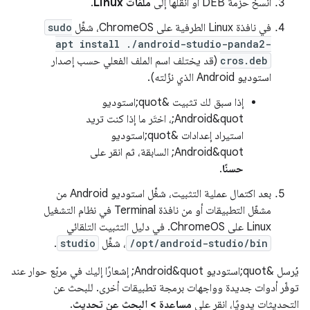
انسخ حزمة DEB أو انقلها إلى
ملفات Linux
.
في نافذة Linux الطرفية على ChromeOS، شغِّل
sudo
apt install ./android-studio-panda2-
cros.deb
(قد يختلف اسم الملف الفعلي حسب إصدار
استوديو Android الذي نزّلته).
إذا سبق لك تثبيت &quot;استوديو
Android&quot;، اختَر ما إذا كنت تريد
استيراد إعدادات &quot;استوديو
Android&quot; السابقة، ثم انقر على
حسنًا
.
بعد اكتمال عملية التثبيت، شغِّل استوديو Android من
مشغّل التطبيقات أو من نافذة Terminal في نظام التشغيل
Linux على ChromeOS. في دليل التثبيت التلقائي
/opt/android-studio/bin
، شغِّل
studio
.
يُرسل &quot;استوديو Android&quot; إشعارًا إليك في مربّع حوار عند
توفّر أدوات جديدة وواجهات برمجة تطبيقات أخرى. للبحث عن
التحديثات يدويًا، انقر على
مساعدة > البحث عن تحديث
.