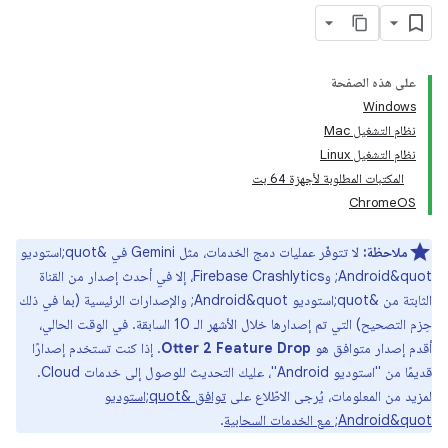
على هذه الصفحة
Windows
نظام التشغيل Mac
نظام التشغيل Linux
المكتبات المطلوبة لأجهزة 64 بت
ChromeOS
ملاحظة:
لا تتوفّر عمليات دمج الخدمات، مثل Gemini في &quot;استوديو
Android&quot; وFirebase Crashlytics، إلا في أحدث إصدار من القناة
الثابتة من &quot;استوديو Android&quot; والإصدارات الرئيسية (بما في ذلك
حِزم التصحيح) التي تم إصدارها خلال الأشهر الـ 10 السابقة. في الوقت الحالي،
أقدم إصدار متوافق هو
Otter 2 Feature Drop
. إذا كنت تستخدم إصدارًا
قديمًا من "استوديو Android"، عليك التحديث للوصول إلى خدمات Cloud.
لمزيد من المعلومات، يُرجى الاطّلاع على
توافق &quot;استوديو
Android&quot; مع الخدمات السحابية
.