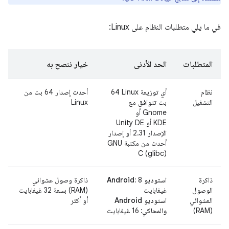
في ما يلي متطلبات النظام على Linux:
المتطلبات
الحد الأدنى
خيار ننصح به
نظام
أي توزيعة Linux ‏64
أحدث إصدار 64 بت من
التشغيل
بت تتوافق مع
Linux
Gnome أو
KDE أو Unity DE
الإصدار 2.31 أو إصدار
أحدث من مكتبة GNU
C (glibc)
ذاكرة
استوديو Android:
8
ذاكرة وصول عشوائي
الوصول
غيغابايت
(RAM) بسعة 32 غيغابايت
العشوائي
استوديو Android
أو أكثر
(RAM)
والمحاكي:
16 غيغابايت