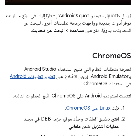
يُرسل &quot;استوديو Android&quot; إشعارًا إليك في مربّع حوار عند
توفّر أدوات جديدة وواجهات برمجة تطبيقات أخرى. للبحث عن
التحديثات يدويًا، انقر على
مساعدة > البحث عن تحديث
.
Chrome
OS
لمعرفة متطلبات النظام التي تتيح استخدام Android Studio
وAndroid Emulator، يُرجى الاطّلاع على
تطوير تطبيقات Android
في مستندات ChromeOS.
لتثبيت استوديو Android على ChromeOS، اتّبِع الخطوات التالية:
ثبِّت
Linux على ChromeOS
.
افتح تطبيق
الملفات
وحدِّد موقع حزمة DEB في مجلد
عمليات التنزيل
ضمن
ملفاتي
.