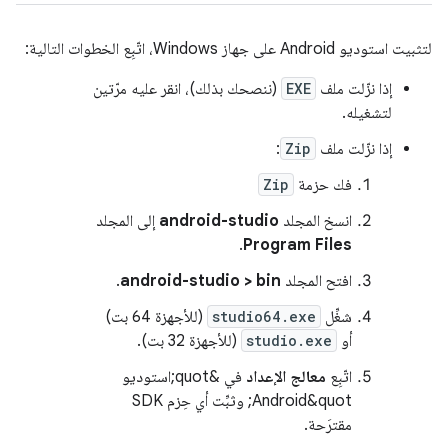
لتثبيت استوديو Android على جهاز Windows، اتّبِع الخطوات التالية:
إذا نزّلت ملف
EXE
(ننصحك بذلك)، انقر عليه مرّتين
لتشغيله.
إذا نزّلت ملف
Zip
:
فك حزمة
Zip
انسخ المجلد
android-studio
إلى المجلد
.
Program Files
افتح المجلد
android-studio > bin
.
شغِّل
studio64.exe
(للأجهزة 64 بت)
أو
studio.exe
(للأجهزة 32 بت).
اتّبِع
معالج الإعداد
في &quot;استوديو
Android&quot; وثبِّت أي حِزم SDK
مقترَحة.