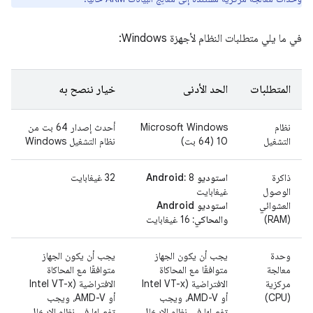
في ما يلي متطلبات النظام لأجهزة Windows:
المتطلبات
الحد الأدنى
خيار ننصح به
نظام
‫Microsoft Windows
أحدث إصدار 64 بت من
التشغيل
10‏ (64 بت)
نظام التشغيل Windows
ذاكرة
استوديو Android:
8
32 غيغابايت
الوصول
غيغابايت
العشوائي
استوديو Android
(RAM)
والمحاكي:
16 غيغابايت
وحدة
يجب أن يكون الجهاز
يجب أن يكون الجهاز
معالجة
متوافقًا مع المحاكاة
متوافقًا مع المحاكاة
مركزية
الافتراضية (Intel VT-x
الافتراضية (Intel VT-x
(CPU)
أو AMD-V، ويجب
أو AMD-V، ويجب
تفعيلها في نظام الإدخال
تفعيلها في نظام الإدخال