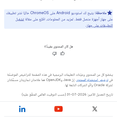
ملاحظة:
يتيح لك استوديو Android على ChromeOS حاليًا نشر تطبيقك
على جهاز أجهزة متصل فقط. لمزيد من المعلومات، اطّلِع على مقالة
تشغيل
التطبيقات على جهاز
.
هل كان المحتوى مفيدًا؟
يخضع كل من المحتوى وعيّنات التعليمات البرمجية في هذه الصفحة للتراخيص الموضحّة
في
ترخيص استخدام المحتوى
. إنّ Java وOpenJDK هما علامتان تجاريتان مسجَّلتان
لشركة Oracle و/أو الشركات التابعة لها.
تاريخ التعديل الأخير: 2026-07-31 (حسب التوقيت العالمي المتفَّق عليه)