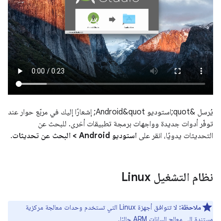
يُرسل &quot;استوديو Android&quot; إشعارًا إليك في مربّع حوار عند
توفّر أدوات جديدة وواجهات برمجة تطبيقات أخرى. للبحث عن
التحديثات يدويًا، انقر على
استوديو Android > البحث عن تحديثات
.
نظام التشغيل Linux
ملاحظة:
لا تتوافق أجهزة Linux التي تستخدم وحدات معالجة مركزية
مستندة إلى معالِج البيانات ARM حاليًا.