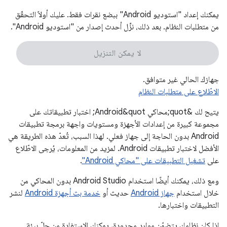
يمكنك إعداد "استوديو Android" ببضع نقرات فقط. عليك أولاً التحقّق
من متطلبات النظام. بعد ذلك، نزِّل أحدث إصدار من "استوديو Android".
لا يمكن التنزيل
جهازك الحالي غير متوافق.
الاطّلاع على متطلبات النظام
يتيح لك &quot;محاكي Android&quot; اختبار تطبيقاتك على
مجموعة كبيرة من إعدادات الأجهزة ومستويات واجهة برمجة تطبيقات
Android بدون الحاجة إلى جهاز فعلي. لهذا السبب، تُعدّ هذه الطريقة هي
الأفضل لاختبار تطبيقات Android. لمزيد من المعلومات، يُرجى الاطّلاع
على
تشغيل التطبيقات على "محاكي Android"
.
ومع ذلك، يمكنك أيضًا استخدام Android Studio بدون المحاكي من
خلال استخدام
جهاز Android
حديث أو
خدمة بث أجهزة Android
لنشر
التطبيقات واختبارها.
إذا كان نظامك يتضمّن موارد محدودة، يمكنك الاستفادة من حلّ بيئة