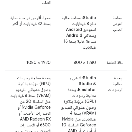
الأداء.
مساحة
‫Studio:
مساحة خالية
محرك أقراص ذو حالة صلبة
القرص
تبلغ 8 غيغابايت
بسعة 32 غيغابايت أو أكثر
الصلب
استوديو Android
ومحاكي Android:
مساحة خالية بسعة 16
غيغابايت
دقة الشاشة
1280 × 800
1920 × 1080
وحدة
Studio:
لا شيء
وحدة معالجة رسومات
معالجة
Studio &
(GPU) مزوّدة بذاكرة
الرسومات
Emulator:
وحدة
وصول عشوائي للفيديو
معالجة رسومات
(VRAM) بسعة 8 غيغابايت،
(GPU) مزوّدة بذاكرة
مثل السلسلة 20 من
وصول عشوائي للفيديو
Nvidia Geforce أو
(VRAM) بسعة 4
الإصدارات الأحدث، أو
غيغابايت، مثل Nvidia
AMD Radeon RX
Geforce السلسلة 10
6600 أو الإصدارات
أو أحدث، أو AMD
الأحدث مع أحدث برامج