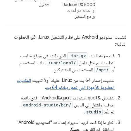
Radeon RX 5000
التشغيل
أو أحدث مع أحدث
برامج التشغيل
لتثبيت استوديو Android على نظام التشغيل Linux، اتّبِع الخطوات
التالية:
فك حزمة الملف
.tar.gz
الذي نزّلته في موقع مناسب
لتطبيقاتك، مثل داخل
/usr/local/
لملف المستخدم
أو
/opt/
للمستخدمين المشتركين.
لتثبيت إصدار 64 بت من Linux، عليك أولاً تثبيت
المكتبات
المطلوبة للأجهزة التي تعمل بنظام 64 بت
.
لتشغيل &quot;استوديو Android&quot;، افتح نافذة
طرفية وانتقِل إلى الدليل
android-studio/bin/
،
ثم نفِّذ
studio
.
اختَر ما إذا كنت تريد استيراد إعدادات "استوديو Android"
السابقة، ثم انقر على
حسنًا
.