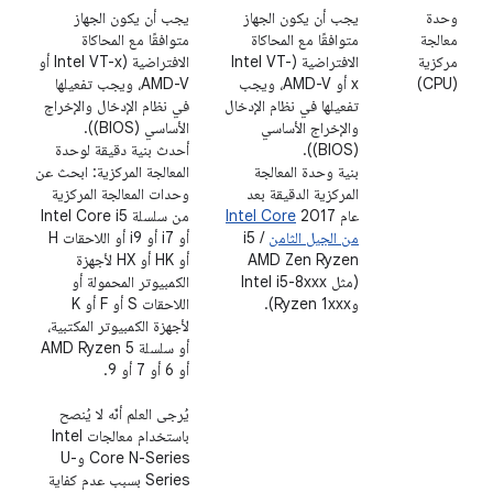
وحدة
يجب أن يكون الجهاز
يجب أن يكون الجهاز
معالجة
متوافقًا مع المحاكاة
متوافقًا مع المحاكاة
مركزية
الافتراضية (Intel VT-
الافتراضية (Intel VT-x أو
(CPU)
x أو AMD-V، ويجب
AMD-V، ويجب تفعيلها
تفعيلها في نظام الإدخال
في نظام الإدخال والإخراج
والإخراج الأساسي
الأساسي (BIOS)).
(BIOS)).
أحدث بنية دقيقة لوحدة
بنية وحدة المعالجة
المعالجة المركزية: ابحث عن
المركزية الدقيقة بعد
وحدات المعالجة المركزية
عام 2017
Intel Core
من سلسلة Intel Core i5
من الجيل الثامن
i5 /
أو i7 أو i9 أو اللاحقات H
AMD Zen Ryzen
أو HK أو HX لأجهزة
(مثل Intel i5-8xxx
الكمبيوتر المحمولة أو
وRyzen 1xxx).
اللاحقات S أو F أو K
لأجهزة الكمبيوتر المكتبية،
أو سلسلة AMD Ryzen 5
أو 6 أو 7 أو 9.
يُرجى العلم أنّه لا يُنصح
باستخدام معالجات Intel
Core N-Series وU-
Series بسبب عدم كفاية