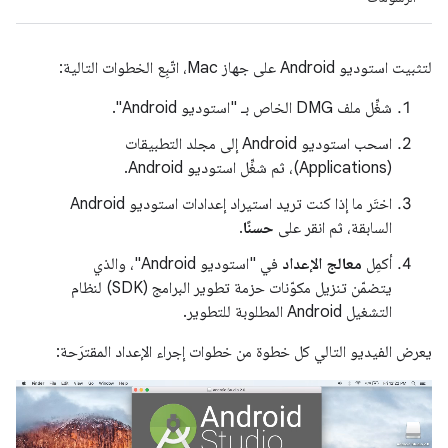
لتثبيت استوديو Android على جهاز Mac، اتّبِع الخطوات التالية:
شغِّل ملف DMG الخاص بـ "استوديو Android".
اسحب استوديو Android إلى مجلد التطبيقات
(Applications)، ثم شغِّل استوديو Android.
اختَر ما إذا كنت تريد استيراد إعدادات استوديو Android
السابقة، ثم انقر على
حسنًا
.
أكمِل
معالج الإعداد
في "استوديو Android"، والذي
يتضمّن تنزيل مكوّنات حزمة تطوير البرامج (SDK) لنظام
التشغيل Android المطلوبة للتطوير.
يعرض الفيديو التالي كل خطوة من خطوات إجراء الإعداد المقترَحة: