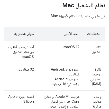
نظام التشغيل Mac
في ما يلي متطلبات النظام لأجهزة Mac:
المتطلبات
الحد الأدنى
خيار ننصح به
نظام
‫macOS 12
أحدث إصدار 64 بت
التشغيل
من نظام التشغيل
macOS
ذاكرة
استوديو Android:
8
‫32 غيغابايت
الوصول
غيغابايت
العشوائي
استوديو Android
(RAM)
والمحاكي:
16 غيغابايت
وحدة
شريحة Apple M1 أو معالج
أحدث أجهزة Apple
معالجة
Intel Core من الجيل
Silicon
مركزية
السادس أو إصدار أحدث