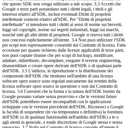
che questo SDK non venga utilizzato a tale scopo. 3.3 Accetti che
Google o terze parti possiedano tutti i diritti legali, i titoli e gli
interessi relativi all'SDK, inclusi eventuali Diritti di proprietà
intellettuale esistenti relativi all'SDK. Per "Diritti di proprietà
intellettuale" si intendono tutti i diritti ai sensi di norme sui brevetti,
leggi sul copyright, norme sui segreti industriali, leggi sui marchi,
nonché tutti gli altri diritti di proprietà. Google si riserva tutti i diritti
non concessi esplicitamente all'utente. 3.4 Non puoi utilizzare l'SDK
per scopi non espressamente consentiti dal Contratto di licenza. Fatta
eccezione per quanto richiesto dalle licenze applicabili di terze parti,
non puoi copiare (tranne che per scopi di backup), modificare,
adattare, ridistribuire, decompilare, eseguire il reverse engineering,
disassemblare o creare opere derivate dell'SDK o di qualsiasi parte
dell'SDK. 3.5 L'utilizzo, la riproduzione e la distribuzione dei
componenti dell'SDK che rientrano nell'ambito di una licenza
software open source sono regolati unicamente dai termini della
licenza software open source in questione e non dal Contratto di
licenza. 3.6 Convieni che la forma e la natura dell'SDK fornito da
Google possano variare senza preavviso e che le versioni future
dell'SDK potrebbero essere incompatibili con le applicazioni
sviluppate con le versioni precedenti dell'SDK. Riconosci a Google
la facoltà di sospendere (in via temporanea o definitiva) la fornitura
dell'SDK (o di qualsiasi funzionalità nell'ambito dell'SDK) a te o
agli utenti in generale, a totale discrezione di Google stessa e senza
preavviso. 3.7 Nulla nel Contratto di licenza concede all'utente il