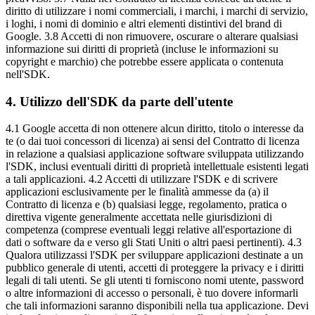
diritto di utilizzare i nomi commerciali, i marchi, i marchi di servizio,
i loghi, i nomi di dominio e altri elementi distintivi del brand di
Google. 3.8 Accetti di non rimuovere, oscurare o alterare qualsiasi
informazione sui diritti di proprietà (incluse le informazioni su
copyright e marchio) che potrebbe essere applicata o contenuta
nell'SDK.
4
.
Utilizzo dell'SDK da parte dell'utente
4.1 Google accetta di non ottenere alcun diritto, titolo o interesse da
te (o dai tuoi concessori di licenza) ai sensi del Contratto di licenza
in relazione a qualsiasi applicazione software sviluppata utilizzando
l'SDK, inclusi eventuali diritti di proprietà intellettuale esistenti legati
a tali applicazioni. 4.2 Accetti di utilizzare l'SDK e di scrivere
applicazioni esclusivamente per le finalità ammesse da (a) il
Contratto di licenza e (b) qualsiasi legge, regolamento, pratica o
direttiva vigente generalmente accettata nelle giurisdizioni di
competenza (comprese eventuali leggi relative all'esportazione di
dati o software da e verso gli Stati Uniti o altri paesi pertinenti). 4.3
Qualora utilizzassi l'SDK per sviluppare applicazioni destinate a un
pubblico generale di utenti, accetti di proteggere la privacy e i diritti
legali di tali utenti. Se gli utenti ti forniscono nomi utente, password
o altre informazioni di accesso o personali, è tuo dovere informarli
che tali informazioni saranno disponibili nella tua applicazione. Devi