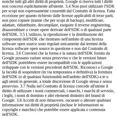
nonché tutti gli altri diritti di proprietà. Google si riserva tutti i diritti
non concessi esplicitamente all'utente. 3.4 Non puoi utilizzare l'SDK
per scopi non espressamente consentiti dal Contratto di licenza. Fatta
eccezione per quanto richiesto dalle licenze applicabili di terze parti,
non puoi copiare (tranne che per scopi di backup), modificare,
adattare, ridistribuire, decompilare, eseguire il reverse engineering,
disassemblare o creare opere derivate dell'SDK o di qualsiasi parte
dell'SDK. 3.5 L'utilizzo, la riproduzione e la distribuzione dei
componenti dell'SDK che rientrano nell'ambito di una licenza
software open source sono regolati unicamente dai termini della
licenza software open source in questione e non dal Contratto di
licenza. 3.6 Convieni che la forma e la natura dell'SDK fornito da
Google possano variare senza preavviso e che le versioni future
dell'SDK potrebbero essere incompatibili con le applicazioni
sviluppate con le versioni precedenti dell'SDK. Riconosci a Google
la facoltà di sospendere (in via temporanea o definitiva) la fornitura
dell'SDK (o di qualsiasi funzionalità nell'ambito dell'SDK) a te o
agli utenti in generale, a totale discrezione di Google stessa e senza
preavviso. 3.7 Nulla nel Contratto di licenza concede all'utente il
diritto di utilizzare i nomi commerciali, i marchi, i marchi di servizio,
i loghi, i nomi di dominio e altri elementi distintivi del brand di
Google. 3.8 Accetti di non rimuovere, oscurare o alterare qualsiasi
informazione sui diritti di proprietà (incluse le informazioni su
copyright e marchio) che potrebbe essere applicata o contenuta
nell'SDK.