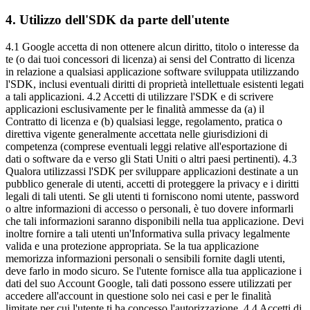
4
.
Utilizzo dell'SDK da parte dell'utente
4.1 Google accetta di non ottenere alcun diritto, titolo o interesse da
te (o dai tuoi concessori di licenza) ai sensi del Contratto di licenza
in relazione a qualsiasi applicazione software sviluppata utilizzando
l'SDK, inclusi eventuali diritti di proprietà intellettuale esistenti legati
a tali applicazioni. 4.2 Accetti di utilizzare l'SDK e di scrivere
applicazioni esclusivamente per le finalità ammesse da (a) il
Contratto di licenza e (b) qualsiasi legge, regolamento, pratica o
direttiva vigente generalmente accettata nelle giurisdizioni di
competenza (comprese eventuali leggi relative all'esportazione di
dati o software da e verso gli Stati Uniti o altri paesi pertinenti). 4.3
Qualora utilizzassi l'SDK per sviluppare applicazioni destinate a un
pubblico generale di utenti, accetti di proteggere la privacy e i diritti
legali di tali utenti. Se gli utenti ti forniscono nomi utente, password
o altre informazioni di accesso o personali, è tuo dovere informarli
che tali informazioni saranno disponibili nella tua applicazione. Devi
inoltre fornire a tali utenti un'Informativa sulla privacy legalmente
valida e una protezione appropriata. Se la tua applicazione
memorizza informazioni personali o sensibili fornite dagli utenti,
deve farlo in modo sicuro. Se l'utente fornisce alla tua applicazione i
dati del suo Account Google, tali dati possono essere utilizzati per
accedere all'account in questione solo nei casi e per le finalità
limitate per cui l'utente ti ha concesso l'autorizzazione. 4.4 Accetti di