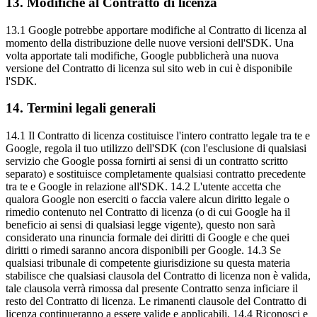
13
.
Modifiche al Contratto di licenza
13.1 Google potrebbe apportare modifiche al Contratto di licenza al
momento della distribuzione delle nuove versioni dell'SDK. Una
volta apportate tali modifiche, Google pubblicherà una nuova
versione del Contratto di licenza sul sito web in cui è disponibile
l'SDK.
14
.
Termini legali generali
14.1 Il Contratto di licenza costituisce l'intero contratto legale tra te e
Google, regola il tuo utilizzo dell'SDK (con l'esclusione di qualsiasi
servizio che Google possa fornirti ai sensi di un contratto scritto
separato) e sostituisce completamente qualsiasi contratto precedente
tra te e Google in relazione all'SDK. 14.2 L'utente accetta che
qualora Google non eserciti o faccia valere alcun diritto legale o
rimedio contenuto nel Contratto di licenza (o di cui Google ha il
beneficio ai sensi di qualsiasi legge vigente), questo non sarà
considerato una rinuncia formale dei diritti di Google e che quei
diritti o rimedi saranno ancora disponibili per Google. 14.3 Se
qualsiasi tribunale di competente giurisdizione su questa materia
stabilisce che qualsiasi clausola del Contratto di licenza non è valida,
tale clausola verrà rimossa dal presente Contratto senza inficiare il
resto del Contratto di licenza. Le rimanenti clausole del Contratto di
licenza continueranno a essere valide e applicabili. 14.4 Riconosci e