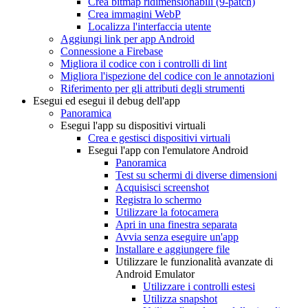
Crea bitmap ridimensionabili (9-patch)
Crea immagini Web
P
Localizza l'interfaccia utente
Aggiungi link per app Android
Connessione a Firebase
Migliora il codice con i controlli di lint
Migliora l'ispezione del codice con le annotazioni
Riferimento per gli attributi degli strumenti
Esegui ed esegui il debug dell'app
Panoramica
Esegui l'app su dispositivi virtuali
Crea e gestisci dispositivi virtuali
Esegui l'app con l'emulatore Android
Panoramica
Test su schermi di diverse dimensioni
Acquisisci screenshot
Registra lo schermo
Utilizzare la fotocamera
Apri in una finestra separata
Avvia senza eseguire un'app
Installare e aggiungere file
Utilizzare le funzionalità avanzate di
Android Emulator
Utilizzare i controlli estesi
Utilizza snapshot