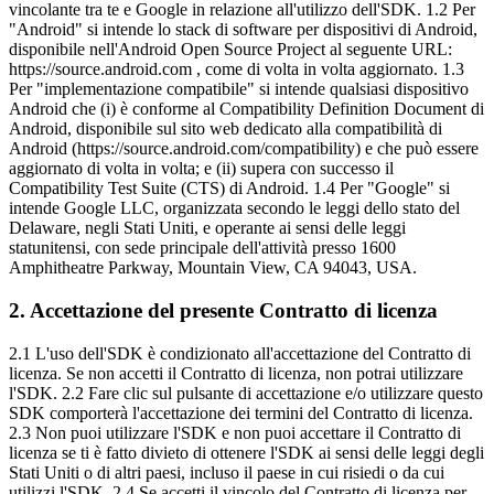
vincolante tra te e Google in relazione all'utilizzo dell'SDK. 1.2 Per
"Android" si intende lo stack di software per dispositivi di Android,
disponibile nell'Android Open Source Project al seguente URL:
https://source.android.com , come di volta in volta aggiornato. 1.3
Per "implementazione compatibile" si intende qualsiasi dispositivo
Android che (i) è conforme al Compatibility Definition Document di
Android, disponibile sul sito web dedicato alla compatibilità di
Android (https://source.android.com/compatibility) e che può essere
aggiornato di volta in volta; e (ii) supera con successo il
Compatibility Test Suite (CTS) di Android. 1.4 Per "Google" si
intende Google LLC, organizzata secondo le leggi dello stato del
Delaware, negli Stati Uniti, e operante ai sensi delle leggi
statunitensi, con sede principale dell'attività presso 1600
Amphitheatre Parkway, Mountain View, CA 94043, USA.
2
.
Accettazione del presente Contratto di licenza
2.1 L'uso dell'SDK è condizionato all'accettazione del Contratto di
licenza. Se non accetti il Contratto di licenza, non potrai utilizzare
l'SDK. 2.2 Fare clic sul pulsante di accettazione e/o utilizzare questo
SDK comporterà l'accettazione dei termini del Contratto di licenza.
2.3 Non puoi utilizzare l'SDK e non puoi accettare il Contratto di
licenza se ti è fatto divieto di ottenere l'SDK ai sensi delle leggi degli
Stati Uniti o di altri paesi, incluso il paese in cui risiedi o da cui
utilizzi l'SDK. 2.4 Se accetti il vincolo del Contratto di licenza per