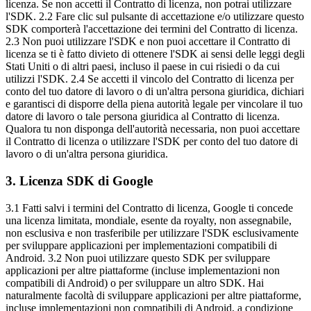
licenza. Se non accetti il Contratto di licenza, non potrai utilizzare
l'SDK. 2.2 Fare clic sul pulsante di accettazione e/o utilizzare questo
SDK comporterà l'accettazione dei termini del Contratto di licenza.
2.3 Non puoi utilizzare l'SDK e non puoi accettare il Contratto di
licenza se ti è fatto divieto di ottenere l'SDK ai sensi delle leggi degli
Stati Uniti o di altri paesi, incluso il paese in cui risiedi o da cui
utilizzi l'SDK. 2.4 Se accetti il vincolo del Contratto di licenza per
conto del tuo datore di lavoro o di un'altra persona giuridica, dichiari
e garantisci di disporre della piena autorità legale per vincolare il tuo
datore di lavoro o tale persona giuridica al Contratto di licenza.
Qualora tu non disponga dell'autorità necessaria, non puoi accettare
il Contratto di licenza o utilizzare l'SDK per conto del tuo datore di
lavoro o di un'altra persona giuridica.
3
.
Licenza SDK di Google
3.1 Fatti salvi i termini del Contratto di licenza, Google ti concede
una licenza limitata, mondiale, esente da royalty, non assegnabile,
non esclusiva e non trasferibile per utilizzare l'SDK esclusivamente
per sviluppare applicazioni per implementazioni compatibili di
Android. 3.2 Non puoi utilizzare questo SDK per sviluppare
applicazioni per altre piattaforme (incluse implementazioni non
compatibili di Android) o per sviluppare un altro SDK. Hai
naturalmente facoltà di sviluppare applicazioni per altre piattaforme,
incluse implementazioni non compatibili di Android, a condizione