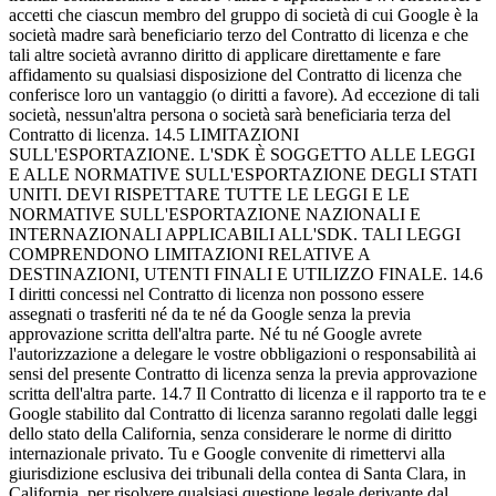
accetti che ciascun membro del gruppo di società di cui Google è la
società madre sarà beneficiario terzo del Contratto di licenza e che
tali altre società avranno diritto di applicare direttamente e fare
affidamento su qualsiasi disposizione del Contratto di licenza che
conferisce loro un vantaggio (o diritti a favore). Ad eccezione di tali
società, nessun'altra persona o società sarà beneficiaria terza del
Contratto di licenza. 14.5 LIMITAZIONI
SULL'ESPORTAZIONE. L'SDK È SOGGETTO ALLE LEGGI
E ALLE NORMATIVE SULL'ESPORTAZIONE DEGLI STATI
UNITI. DEVI RISPETTARE TUTTE LE LEGGI E LE
NORMATIVE SULL'ESPORTAZIONE NAZIONALI E
INTERNAZIONALI APPLICABILI ALL'SDK. TALI LEGGI
COMPRENDONO LIMITAZIONI RELATIVE A
DESTINAZIONI, UTENTI FINALI E UTILIZZO FINALE. 14.6
I diritti concessi nel Contratto di licenza non possono essere
assegnati o trasferiti né da te né da Google senza la previa
approvazione scritta dell'altra parte. Né tu né Google avrete
l'autorizzazione a delegare le vostre obbligazioni o responsabilità ai
sensi del presente Contratto di licenza senza la previa approvazione
scritta dell'altra parte. 14.7 Il Contratto di licenza e il rapporto tra te e
Google stabilito dal Contratto di licenza saranno regolati dalle leggi
dello stato della California, senza considerare le norme di diritto
internazionale privato. Tu e Google convenite di rimettervi alla
giurisdizione esclusiva dei tribunali della contea di Santa Clara, in
California, per risolvere qualsiasi questione legale derivante dal