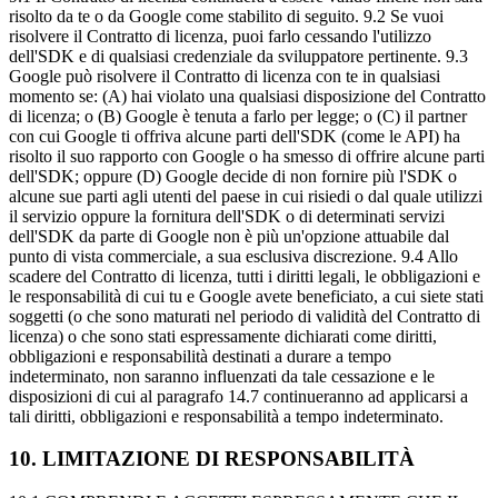
risolto da te o da Google come stabilito di seguito. 9.2 Se vuoi
risolvere il Contratto di licenza, puoi farlo cessando l'utilizzo
dell'SDK e di qualsiasi credenziale da sviluppatore pertinente. 9.3
Google può risolvere il Contratto di licenza con te in qualsiasi
momento se: (A) hai violato una qualsiasi disposizione del Contratto
di licenza; o (B) Google è tenuta a farlo per legge; o (C) il partner
con cui Google ti offriva alcune parti dell'SDK (come le API) ha
risolto il suo rapporto con Google o ha smesso di offrire alcune parti
dell'SDK; oppure (D) Google decide di non fornire più l'SDK o
alcune sue parti agli utenti del paese in cui risiedi o dal quale utilizzi
il servizio oppure la fornitura dell'SDK o di determinati servizi
dell'SDK da parte di Google non è più un'opzione attuabile dal
punto di vista commerciale, a sua esclusiva discrezione. 9.4 Allo
scadere del Contratto di licenza, tutti i diritti legali, le obbligazioni e
le responsabilità di cui tu e Google avete beneficiato, a cui siete stati
soggetti (o che sono maturati nel periodo di validità del Contratto di
licenza) o che sono stati espressamente dichiarati come diritti,
obbligazioni e responsabilità destinati a durare a tempo
indeterminato, non saranno influenzati da tale cessazione e le
disposizioni di cui al paragrafo 14.7 continueranno ad applicarsi a
tali diritti, obbligazioni e responsabilità a tempo indeterminato.
10
.
LIMITAZIONE DI RESPONSABILITÀ