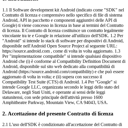
1.1 Il Software development kit Android (indicato come "SDK" nel
Contratto di licenza e comprensivo nello specifico di file di sistema
Android, API in pacchetto e componenti aggiuntivi delle API di
Google) ti viene concesso in licenza in base ai termini del Contratto
di licenza. Il Contratto di licenza costituisce un contratto legalmente
vincolante tra te e Google in relazione all'utilizzo dell'SDK. 1.2 Per
"Android" si intende lo stack di software per dispositivi di Android,
disponibile nell'Android Open Source Project al seguente URL:
https://source.android.com , come di volta in volta aggiornato. 1.3
Per "implementazione compatibile" si intende qualsiasi dispositivo
Android che (i) è conforme al Compatibility Definition Document di
Android, disponibile sul sito web dedicato alla compatibilità di
Android (https://source.android.com/compatibility) e che può essere
aggiornato di volta in volta; e (ii) supera con successo il
Compatibility Test Suite (CTS) di Android. 1.4 Per "Google" si
intende Google LLC, organizzata secondo le leggi dello stato del
Delaware, negli Stati Uniti, e operante ai sensi delle leggi
statunitensi, con sede principale dell'attività presso 1600
Amphitheatre Parkway, Mountain View, CA 94043, USA.
2
.
Accettazione del presente Contratto di licenza
2.1 L'uso dell'SDK è condizionato all'accettazione del Contratto di