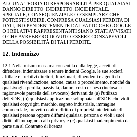
ALCUNA TEORIA DI RESPONSABILITÀ PER QUALSIASI
DANNO DIRETTO, INDIRETTO, INCIDENTALE,
SPECIALE, CONSEQUENZIALE O ESEMPLARE CHE
POTRESTI SUBIRE, COMPRESA QUALSIASI PERDITA DI
DATI, INDIPENDENTEMENTE DAL FATTO CHE GOOGLE
O I RELATIVI RAPPRESENTANTI SIANO STATI AVVISATI
O CHE AVREBBERO DOVUTO ESSERE CONSAPEVOLI
DELLA POSSIBILITÀ DI TALI PERDITE.
12
.
Indennizzo
12.1 Nella misura massima consentita dalla legge, accetti di
difendere, indennizzare e tenere indenni Google, le sue società
affiliate e i relativi direttori, funzionari, dipendenti e agenti da
qualsiasi rivendicazione, azione, causa o procedimento, nonché da
qualsivoglia perdita, passività, danno, costo e spesa (inclusa la
ragionevole parcella dell'avvocato) derivanti da (a) l'utilizzo
dell'SDK, (b) qualsiasi applicazione sviluppata sull'SDK che violi
qualsiasi copyright, marchio, segreto industriale, immagine
commerciale, brevetto o altro diritto di proprietà intellettuale di
qualsiasi persona oppure diffami qualsiasi persona o violi i suoi
diritti all'immagine o alla privacy e (c) qualsiasi inadempimento da
parte tua al Contratto di licenza.