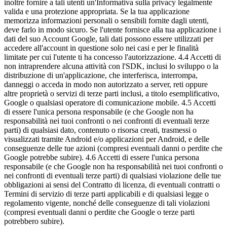
inoltre fornire a tali utenti un'Informativa sulla privacy legalmente
valida e una protezione appropriata. Se la tua applicazione
memorizza informazioni personali o sensibili fornite dagli utenti,
deve farlo in modo sicuro. Se l'utente fornisce alla tua applicazione i
dati del suo Account Google, tali dati possono essere utilizzati per
accedere all'account in questione solo nei casi e per le finalità
limitate per cui l'utente ti ha concesso l'autorizzazione. 4.4 Accetti di
non intraprendere alcuna attività con l'SDK, inclusi lo sviluppo o la
distribuzione di un'applicazione, che interferisca, interrompa,
danneggi o acceda in modo non autorizzato a server, reti oppure
altre proprietà o servizi di terze parti inclusi, a titolo esemplificativo,
Google o qualsiasi operatore di comunicazione mobile. 4.5 Accetti
di essere l'unica persona responsabile (e che Google non ha
responsabilità nei tuoi confronti o nei confronti di eventuali terze
parti) di qualsiasi dato, contenuto o risorsa creati, trasmessi o
visualizzati tramite Android e/o applicazioni per Android, e delle
conseguenze delle tue azioni (compresi eventuali danni o perdite che
Google potrebbe subire). 4.6 Accetti di essere l'unica persona
responsabile (e che Google non ha responsabilità nei tuoi confronti o
nei confronti di eventuali terze parti) di qualsiasi violazione delle tue
obbligazioni ai sensi del Contratto di licenza, di eventuali contratti o
Termini di servizio di terze parti applicabili e di qualsiasi legge o
regolamento vigente, nonché delle conseguenze di tali violazioni
(compresi eventuali danni o perdite che Google o terze parti
potrebbero subire).