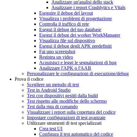
Analizzare un'analisi dello stack
Analizzare i report Crashlytics e Vitals
Eseguire il debug del layout
Visualizza i problemi di progettazione
Controlla il traffico di rete
Esegui il debug del tuo database
Esegui il debug dei worker Work
Manager
Visualizza file sul dispositivo
Esegui il debug degli APK predefiniti
Fai uno screenshot
Registra un video
Acquisisci e leggi le segnalazioni di bug
Analizzare l'APK o l'AAB
Personalizzare le configurazioni di esecuzione
/
debug
Prova il codice
Scegliere un metodo di test
Test in Android Studio
Test con dispositivi gestiti dalla build
Test rispetto alle modifiche dello schermo
Test dalla riga di comando
Visualizzare i report sulla copertura del codice
Impostare configurazioni di test avanzate
Utilizzare strumenti di test specializzati
Crea test UI
Configura il test automatico del codice