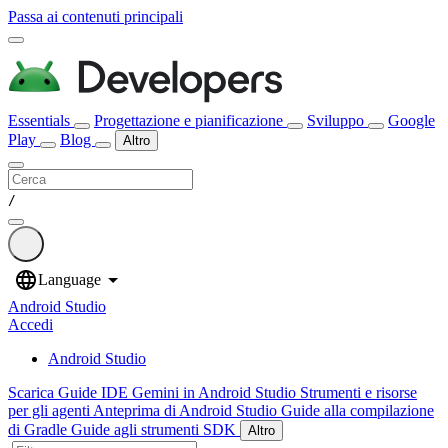
Passa ai contenuti principali
Essentials
Progettazione e pianificazione
Sviluppo
Google
Play
Blog
Altro
/
Android Studio
Accedi
Android Studio
Scarica
Guide IDE
Gemini in Android Studio
Strumenti e risorse
per gli agenti
Anteprima di Android Studio
Guide alla compilazione
di Gradle
Guide agli strumenti SDK
Altro