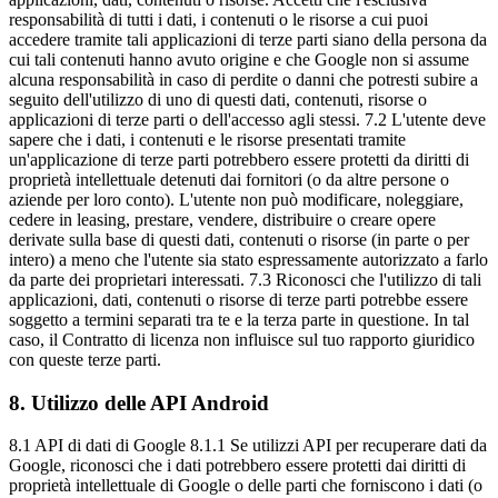
responsabilità di tutti i dati, i contenuti o le risorse a cui puoi
accedere tramite tali applicazioni di terze parti siano della persona da
cui tali contenuti hanno avuto origine e che Google non si assume
alcuna responsabilità in caso di perdite o danni che potresti subire a
seguito dell'utilizzo di uno di questi dati, contenuti, risorse o
applicazioni di terze parti o dell'accesso agli stessi. 7.2 L'utente deve
sapere che i dati, i contenuti e le risorse presentati tramite
un'applicazione di terze parti potrebbero essere protetti da diritti di
proprietà intellettuale detenuti dai fornitori (o da altre persone o
aziende per loro conto). L'utente non può modificare, noleggiare,
cedere in leasing, prestare, vendere, distribuire o creare opere
derivate sulla base di questi dati, contenuti o risorse (in parte o per
intero) a meno che l'utente sia stato espressamente autorizzato a farlo
da parte dei proprietari interessati. 7.3 Riconosci che l'utilizzo di tali
applicazioni, dati, contenuti o risorse di terze parti potrebbe essere
soggetto a termini separati tra te e la terza parte in questione. In tal
caso, il Contratto di licenza non influisce sul tuo rapporto giuridico
con queste terze parti.
8
.
Utilizzo delle API Android
8.1 API di dati di Google 8.1.1 Se utilizzi API per recuperare dati da
Google, riconosci che i dati potrebbero essere protetti dai diritti di
proprietà intellettuale di Google o delle parti che forniscono i dati (o