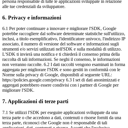
persona responsabile di tutte le applicazioni sviluppate in relazione
alle tue credenziali da sviluppatore.
6
.
Privacy e informazioni
6.1 Per poter continuare a innovare e migliorare l'SDK, Google
potrebbe raccogliere dal software determinate statistiche sull'utilizzo,
inclusi, a titolo esemplificativo, l'identificatore univoco, l'indirizzo IP
associato, il numero di versione del software e informazioni sugli
strumenti e/o servizi utilizzati nell'SDK e sulla modalità di utilizzo.
L'SDK ti invierà una notifica e ti chiederà il consenso prima della
raccolta di tali informazioni. Se neghi il consenso, le informazioni
non verranno raccolte. 6.2 I dati raccolti vengono esaminati in forma
aggregata per migliorare l'SDK e sono gestiti in conformità con le
Norme sulla privacy di Google, disponibili al seguente URL:
https://policies.google.com/privacy 6.3 I set di dati anonimizzati e
aggregati potrebbero essere condivisi con i partner di Google per
migliorare l'SDK.
7
.
Applicazioni di terze parti
7.1 Se utilizzi l'SDK per eseguire applicazioni sviluppate da una
terza parte o che accedono a dati, contenuti o risorse forniti da una
terza parte, riconosci che Google non è responsabile di tali
applicazioni, dati, contenuti o risorse. Accetti che l'esclusiva