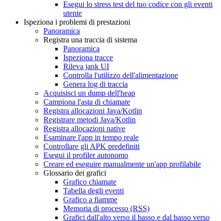
Esegui lo stress test del tuo codice con gli eventi
utente
Ispeziona i problemi di prestazioni
Panoramica
Registra una traccia di sistema
Panoramica
Ispeziona tracce
Rileva jank UI
Controlla l'utilizzo dell'alimentazione
Genera log di traccia
Acquisisci un dump dell'heap
Campiona l'asta di chiamate
Registra allocazioni Java
/
Kotlin
Registrare metodi Java
/
Kotlin
Registra allocazioni native
Esaminare l'app in tempo reale
Controllare gli APK predefiniti
Esegui il profiler autonomo
Creare ed eseguire manualmente un'app profilabile
Glossario dei grafici
Grafico chiamate
Tabella degli eventi
Grafico a fiamme
Memoria di processo (RSS)
Grafici dall'alto verso il basso e dal basso verso