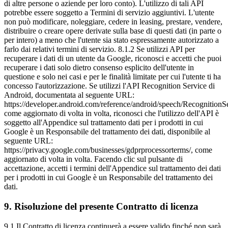
di altre persone o aziende per loro conto). L'utilizzo di tali API
potrebbe essere soggetto a Termini di servizio aggiuntivi. L'utente
non può modificare, noleggiare, cedere in leasing, prestare, vendere,
distribuire o creare opere derivate sulla base di questi dati (in parte o
per intero) a meno che l'utente sia stato espressamente autorizzato a
farlo dai relativi termini di servizio. 8.1.2 Se utilizzi API per
recuperare i dati di un utente da Google, riconosci e accetti che puoi
recuperare i dati solo dietro consenso esplicito dell'utente in
questione e solo nei casi e per le finalità limitate per cui l'utente ti ha
concesso l'autorizzazione. Se utilizzi l'API Recognition Service di
Android, documentata al seguente URL:
https://developer.android.com/reference/android/speech/RecognitionS
come aggiornato di volta in volta, riconosci che l'utilizzo dell'API è
soggetto all'Appendice sul trattamento dati per i prodotti in cui
Google è un Responsabile del trattamento dei dati, disponibile al
seguente URL:
https://privacy.google.com/businesses/gdprprocessorterms/, come
aggiornato di volta in volta. Facendo clic sul pulsante di
accettazione, accetti i termini dell'Appendice sul trattamento dei dati
per i prodotti in cui Google è un Responsabile del trattamento dei
dati.
9
.
Risoluzione del presente Contratto di licenza
9.1 Il Contratto di licenza continuerà a essere valido finché non sarà