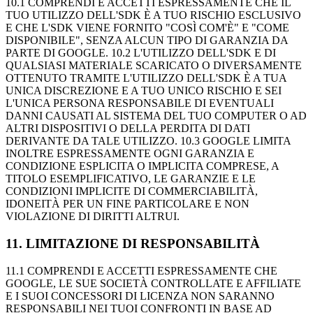
10.1 COMPRENDI E ACCETTI ESPRESSAMENTE CHE IL
TUO UTILIZZO DELL'SDK È A TUO RISCHIO ESCLUSIVO
E CHE L'SDK VIENE FORNITO "COSÌ COM'È" E "COME
DISPONIBILE", SENZA ALCUN TIPO DI GARANZIA DA
PARTE DI GOOGLE. 10.2 L'UTILIZZO DELL'SDK E DI
QUALSIASI MATERIALE SCARICATO O DIVERSAMENTE
OTTENUTO TRAMITE L'UTILIZZO DELL'SDK È A TUA
UNICA DISCREZIONE E A TUO UNICO RISCHIO E SEI
L'UNICA PERSONA RESPONSABILE DI EVENTUALI
DANNI CAUSATI AL SISTEMA DEL TUO COMPUTER O AD
ALTRI DISPOSITIVI O DELLA PERDITA DI DATI
DERIVANTE DA TALE UTILIZZO. 10.3 GOOGLE LIMITA
INOLTRE ESPRESSAMENTE OGNI GARANZIA E
CONDIZIONE ESPLICITA O IMPLICITA COMPRESE, A
TITOLO ESEMPLIFICATIVO, LE GARANZIE E LE
CONDIZIONI IMPLICITE DI COMMERCIABILITÀ,
IDONEITÀ PER UN FINE PARTICOLARE E NON
VIOLAZIONE DI DIRITTI ALTRUI.
11
.
LIMITAZIONE DI RESPONSABILITÀ
11.1 COMPRENDI E ACCETTI ESPRESSAMENTE CHE
GOOGLE, LE SUE SOCIETÀ CONTROLLATE E AFFILIATE
E I SUOI CONCESSORI DI LICENZA NON SARANNO
RESPONSABILI NEI TUOI CONFRONTI IN BASE AD