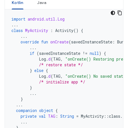
Kotlin
Java
import
android.util.Log
...
class
MyActivity
:
Activity
()
{
...
override
fun
onCreate
(
savedInstanceState
:
Bund
...
if
(
savedInstanceState
!=
null
)
{
Log
.
d
(
TAG
,
"onCreate() Restoring previ
/* restore state */
}
else
{
Log
.
d
(
TAG
,
"onCreate() No saved state 
/* initialize app */
}
...
}
...
companion
object
{
private
val
TAG
:
String
=
MyActivity
::
class
.
ja
...
}