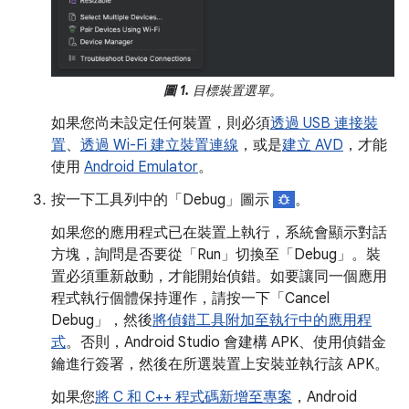
圖 1.
目標裝置選單。
如果您尚未設定任何裝置，則必須
透過 USB 連接裝
置
、
透過 Wi-Fi 建立裝置連線
，或是
建立 AVD
，才能
使用
Android Emulator
。
按一下工具列中的「Debug」圖示
。
如果您的應用程式已在裝置上執行，系統會顯示對話
方塊，詢問是否要從「Run」切換至「Debug」。裝
置必須重新啟動，才能開始偵錯。如要讓同一個應用
程式執行個體保持運作，請按一下「Cancel
Debug」
，然後
將偵錯工具附加至執行中的應用程
式
。否則，Android Studio 會建構 APK、使用偵錯金
鑰進行簽署，然後在所選裝置上安裝並執行該 APK。
如果您
將 C 和 C++ 程式碼新增至專案
，Android