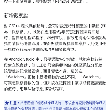
按一下滑鼠右鍵，然後點選「Remove Watch」
。
新增觀察點
對 C/C++ 程式碼偵錯時，您可以設定特殊類型的中斷點 (稱
為「觀察點」
)，以便在應用程式與特定記憶體區塊互動
時，暫停應用程式程序。舉例來說，假設您將兩個指標設為
指向某個記憶體區塊，並針對該區塊指派觀察點，則使用任
一指標存取該記憶體區塊均會觸發觀察點。
在 Android Studio 中，只要選取特定變數，就能在執行階
段建立觀察點，但 LLDB 只會將觀察點指派至系統分配給
該變數的記憶體區塊，而非變數本身。這與在
「Watches」窗格中新增變數的做法不同。「Watches」
可讓您觀察變數的值，但系統在記憶體中讀取或變更該變數
的值時，您無法暫停應用程式程序。
注意：
當應用程式程序結束函式時，系統會從記憶體解除該函式
區域變數的分配狀態，因此您必須重新指派為這些變數建立的觀察