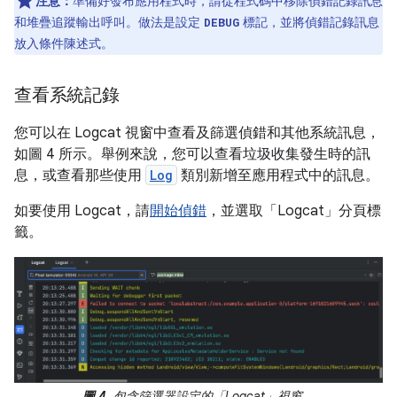
注意：
準備好發布應用程式時，請從程式碼中移除偵錯記錄訊息
和堆疊追蹤輸出呼叫。做法是設定
標記，並將偵錯記錄訊息
DEBUG
放入條件陳述式。
查看系統記錄
您可以在 Logcat 視窗中查看及篩選偵錯和其他系統訊息，
如圖 4 所示。舉例來說，您可以查看垃圾收集發生時的訊
息，或查看那些使用
Log
類別新增至應用程式中的訊息。
如要使用 Logcat，請
開始偵錯
，並選取「Logcat」分頁標
籤。
圖 4.
包含篩選器設定的「Logcat」視窗。