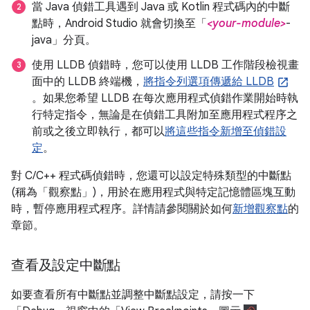
當 Java 偵錯工具遇到 Java 或 Kotlin 程式碼內的中斷
點時，Android Studio 就會切換至「
<your-module>
-
java」分頁。
使用 LLDB 偵錯時，您可以使用 LLDB 工作階段檢視畫
面中的 LLDB 終端機，
將指令列選項傳遞給 LLDB
。如果您希望 LLDB 在每次應用程式偵錯作業開始時執
行特定指令，無論是在偵錯工具附加至應用程式程序之
前或之後立即執行，都可以
將這些指令新增至偵錯設
定
。
對 C/C++ 程式碼偵錯時，您還可以設定特殊類型的中斷點
(稱為「觀察點」
)，用於在應用程式與特定記憶體區塊互動
時，暫停應用程式程序。詳情請參閱關於如何
新增觀察點
的
章節。
查看及設定中斷點
如要查看所有中斷點並調整中斷點設定，請按一下