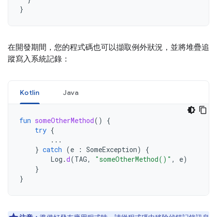
}
在開發期間，您的程式碼也可以擷取例外狀況，並將堆疊追
蹤寫入系統記錄：
Kotlin
Java
fun
someOtherMethod
()
{
try
{
...
}
catch
(
e
:
SomeException
)
{
Log
.
d
(
TAG
,
"someOtherMethod()"
,
e
)
}
}