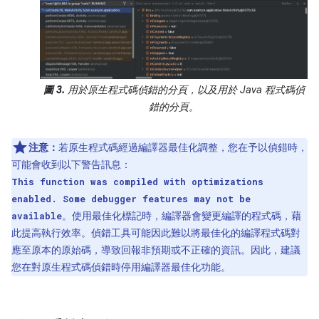
圖 3.
用於原生程式碼偵錯的分頁，以及用於 Java 程式碼偵
錯的分頁。
注意：
若原生程式碼經過編譯器最佳化調整，您在予以偵錯時，
可能會收到以下警告訊息：
This function was compiled with optimizations
enabled. Some debugger features may not be
。使用最佳化標記時，編譯器會變更編譯的程式碼，藉
available
此提高執行效率。偵錯工具可能因此難以將最佳化的編譯程式碼對
應至原本的原始碼，導致回報非預期或不正確的資訊。因此，建議
您在對原生程式碼偵錯時停用編譯器最佳化功能。