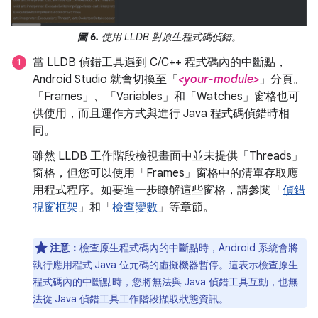
圖 6.
使用 LLDB 對原生程式碼偵錯。
當 LLDB 偵錯工具遇到 C/C++ 程式碼內的中斷點，
Android Studio 就會切換至「
<your-module>
」
分頁。
「Frames」、「Variables」和「Watches」窗格也可
供使用，而且運作方式與進行 Java 程式碼偵錯時相
同。
雖然 LLDB 工作階段檢視畫面中並未提供「Threads」
窗格，但您可以使用「Frames」窗格中的清單存取應
用程式程序。如要進一步瞭解這些窗格，請參閱「
偵錯
視窗框架
」和「
檢查變數
」等章節。
注意：
檢查原生程式碼內的中斷點時，Android 系統會將
執行應用程式 Java 位元碼的虛擬機器暫停。這表示檢查原生
程式碼內的中斷點時，您將無法與 Java 偵錯工具互動，也無
法從 Java 偵錯工具工作階段擷取狀態資訊。