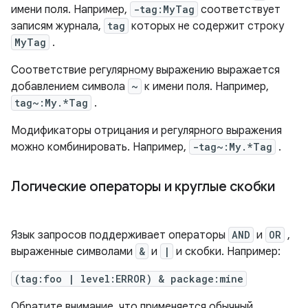
имени поля. Например,
-tag:MyTag
соответствует
записям журнала,
tag
которых не содержит строку
MyTag
.
Соответствие регулярному выражению выражается
добавлением символа
~
к имени поля. Например,
tag~:My.*Tag
.
Модификаторы отрицания и регулярного выражения
можно комбинировать. Например,
-tag~:My.*Tag
.
Логические операторы и круглые скобки
Язык запросов поддерживает операторы
AND
и
OR
,
выраженные символами
&
и
|
и скобки. Например:
(tag:foo | level:ERROR) & package:mine
Обратите внимание, что применяется обычный