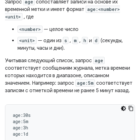
Запрос
age
сопоставляет записи на основе их
временной метки и имеет формат
age:<number>
<unit>
, где
<number>
— целое число
<unit>
— один из
s
,
m
,
h
и
d
(секунды,
минуты, часы и дни).
Учитывая следующий список, запрос
age
соответствует сообщениям журнала, метка времени
которых находится в диапазоне, описанном
значением. Например: запрос
age:5m
соответствует
записям с отметкой времени не ранее 5 минут назад.
age:30s

age:5m

age:3h
