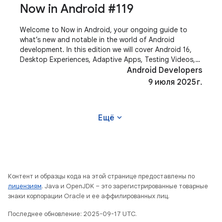
Now in Android #119
Welcome to Now in Android, your ongoing guide to
what’s new and notable in the world of Android
development. In this edition we will cover Android 16,
Desktop Experiences, Adaptive Apps, Testing Videos,
AndroidX and more! Most of the content of this
Android Developers
9 июля 2025 г.
expand_more
Ещё
Контент и образцы кода на этой странице предоставлены по
лицензиям
. Java и OpenJDK – это зарегистрированные товарные
знаки корпорации Oracle и ее аффилированных лиц.
Последнее обновление: 2025-09-17 UTC.