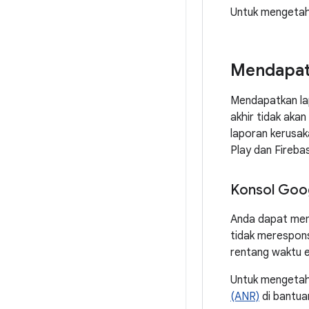
Untuk mengetahu
Mendapat
Mendapatkan lap
akhir tidak aka
laporan kerusak
Play dan Fireba
Konsol Goog
Anda dapat mem
tidak merespons
rentang waktu e
Untuk mengetahu
(ANR)
di bantua