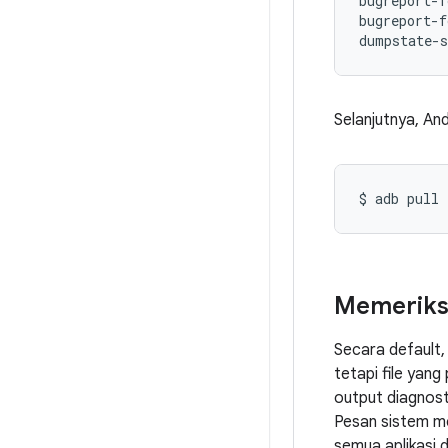
bugreport-f
bugreport-f
Selanjutnya, And
Memeriksa
Secara default, 
tetapi file yang
output diagnost
Pesan sistem me
semua aplikasi 