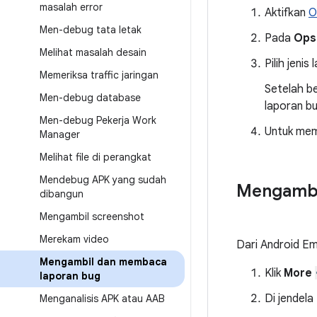
masalah error
Aktifkan
O
Men-debug tata letak
Pada
Ops
Melihat masalah desain
Pilih jeni
Memeriksa traffic jaringan
Setelah b
Men-debug database
laporan bu
Men-debug Pekerja Work
Untuk memb
Manager
Melihat file di perangkat
Mendebug APK yang sudah
Mengambil
dibangun
Mengambil screenshot
Merekam video
Dari Android E
Mengambil dan membaca
Klik
More
laporan bug
Di jendela
Menganalisis APK atau AAB