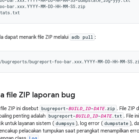
oo-bar.xxx.YYYY-MM-DD-HH-MM-SS-dumpstate_log-yyy.txt

oo-bar.xxx.YYYY-MM-DD-HH-MM-SS.zip

a dapat menarik file ZIP melalui
adb pull
:
 file ZIP laporan bug
file ZIP ini disebut
bugreport-
BUILD_ID
-
DATE
.zip
. File ZIP
 paling penting adalah
bugreport-
BUILD_ID
-
DATE
.txt
. File 
ik untuk layanan sistem (
dumpsys
), log error (
dumpstate
), d
ncakup pelacakan tumpukan saat perangkat menampilkan error, 
dengan class
Log
.