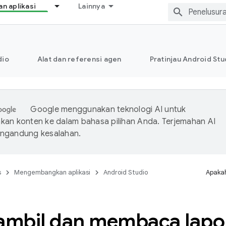
 aplikasi
Lainnya
dio
Alat dan referensi agen
Pratinjau Android Stu
Google menggunakan teknologi AI untuk
an konten ke dalam bahasa pilihan Anda. Terjemahan AI
ngandung kesalahan.
s
Mengembangkan aplikasi
Android Studio
Apakah
mbil dan membaca lapo