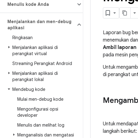
Menulis kode Anda
Menjalankan dan men-debug
aplikasi
Laporan bug ber
Ringkasan
menemukan dan m
Ambil laporan
Menjalankan aplikasi di
perangkat virtual
pada mesin pe
Streaming Perangkat Android
Untuk mengambi
Menjalankan aplikasi di
di perangkat u
perangkat lokal
Mendebug kode
Mengambil
Mulai men-debug kode
Mengonfigurasi opsi
developer
Untuk mendapatk
Menulis dan melihat log
langkah berikut:
Menganalisis dan mengatasi