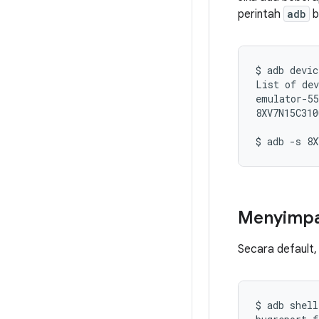
perintah
adb
b
$ adb devic
List of dev
emulator-55
8XV7N15C310
Menyimpan
Secara default,
$ adb shell