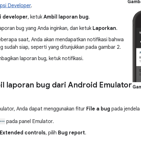
Gamba
psi Developer
.
i developer
, ketuk
Ambil laporan bug
.
s laporan bug yang Anda inginkan, dan ketuk
Laporkan
.
eberapa saat, Anda akan mendapatkan notifikasi bahwa
g sudah siap, seperti yang ditunjukkan pada gambar 2.
agikan laporan bug, ketuk notifikasi.
 laporan bug dari Android Emulator
Gam
mulator, Anda dapat menggunakan fitur
File a bug
pada jendela
pada panel Emulator.
Extended controls
, pilih
Bug report
.