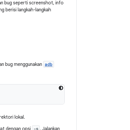
n bug seperti screenshot, info
ng berisi langkah-langkah
oran bug menggunakan
adb
ektori lokal.
kat dengan opsi
-s
. Jalankan