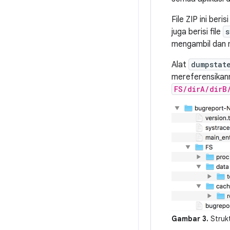
File ZIP ini beri
juga berisi file
s
mengambil dan m
Alat
dumpstat
mereferensikann
FS/dirA/dirB
Gambar 3.
Strukt