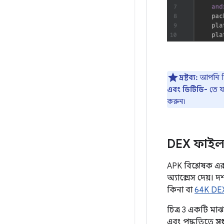
দ্রষ্টব্য:
আপনি নি
এবং ডিটিডি-
তে য
করুন৷
DEX ফাইল
APK বিশ্লেষক এ
অ্যাক্সেস দেয়। 
কিনা বা
64K DE
চিত্র 3 একটি মা
এবং পদ্ধতিতে
সং