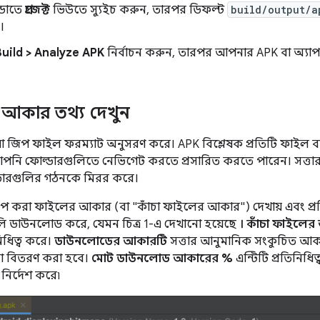
ডোতে
প্রজেক্ট
ভিউতে স্যুইচ করুন, তারপর ডিফল্ট
build/output/a
।
Build > Analyze APK
নির্বাচন করুন, তারপর আপনার APK বা অ্যাপ ব
আকার তথ্য দেখুন
 জিপ ফাইল ফরম্যাট অনুসরণ করে। APK বিশ্লেষক প্রতিটি ফাইল বা
 আপনি ফোল্ডারগুলিতে নেভিগেট করতে প্রসারিত করতে পারেন। সত্তার
ডারগুলির গঠনকে মিরর করে।
িপ করা ফাইলের আকার (বা "কাঁচা ফাইলের আকার") দেখায় এবং প্রত
 ডাউনলোড করে, যেমন চিত্র 1-এ দেখানো হয়েছে
। কাঁচা ফাইলে
ধিত্ব করে।
ডাউনলোডের আকারটি
সত্তার আনুমানিক সংকুচিত আকা
ারা বিতরণ করা হবে।
মোট ডাউনলোড আকারের %
এন্টিটি প্রতিনি
ির্দেশ করে৷