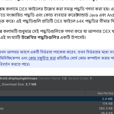
থডস
কলামে DEX ফাইলের উল্লেখ করা সমস্ত পদ্ধতি গণনা করা হয়।
িতে সংজ্ঞায়িত পদ্ধতি এবং কোড ব্যবহার করে স্ট্যান্ডার্ড Java এবং An
্ভুক্ত করে। এই পদ্ধতিগুলি প্রতিটি DEX ফাইলে 64K পদ্ধতির সীমার দ
ির
কলামটি শুধুমাত্র সেই পদ্ধতিগুলিকে গণনা করে যা আপনার DEX 
 এই সংখ্যাটি
উল্লেখিত পদ্ধতিগুলির
একটি উপসেট।
ন আপনার অ্যাপে একটি নির্ভরতা প্যাকেজ করেন, তখন নির্ভরতার মধ্যে সংজ্ঞ
। মিনিফিকেশন এবং
কোড সঙ্কুচিত করা
প্রতিটিও সোর্স কোড কম্পাইল করার প
রিবর্তন করতে পারে।