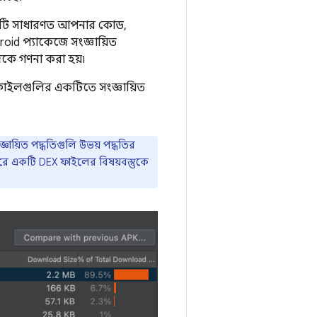
 এটি সাধারণত আপনার কোড,
droid প্যাকেজে সংজ্ঞায়িত
িকে গণনা করা হয়৷
ফাইলগুলির একটিতে সংজ্ঞায়িত
ায়িত পদ্ধতিগুলি উভয় পদ্ধতির
রে একটি DEX ফাইলের বিষয়বস্তুকে