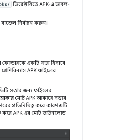
pks/
ডিরেক্টরিতে APK-এ ডাবল-
ান্ডেল নির্বাচন করুন।
 ফোল্ডারকে একটি সত্তা হিসাবে
 শ্রেণিবিন্যাস APK ফাইলের
িটি সত্তার জন্য ফাইলের
র আকার
মোট APK আকারে সত্তার
রের প্রতিনিধিত্ব করে কারণ এটি
ধিত্ব করে APK এর মোট ডাউনলোড