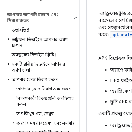
অ্যান্ড্রয়েড স্ট
আপনার অ্যাপটি চালান এবং
বান্ডেলের সংমিশ্
ডিবাগ করুন
এবং সংস্থানগুল
ওভারভিউ
করে৷
apkanal
ভার্চুয়াল ডিভাইসে আপনার অ্যাপ
চালান
অ্যান্ড্রয়েড ডিভাইস স্ট্রিমিং
APK বিশ্লেষক দ
একটি স্থানীয় ডিভাইসে আপনার
অ্যাপে ফা
অ্যাপ চালান
আপনার কোড ডিবাগ করুন
DEX ফাইলে
আপনার কোড ডিবাগ শুরু করুন
অ্যাপ্লিকে
বিকাশকারী বিকল্পগুলি কনফিগার
দুটি APK ব
করুন
একটি প্রকল্প খো
লগ লিখুন এবং দেখুন
ক্র্যাশ সমস্যা বিশ্লেষণ এবং সমাধান
অ্যান্ড্রয়েড