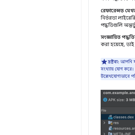
রেফারেন্সড মে
নির্ভরতা লাইব্রের
পদ্ধতিগুলি অন্তর
সংজ্ঞায়িত পদ্ধত
করা হয়েছে, তাই
দ্রষ্টব্য:
আপনি যখ
সংখ্যায় যোগ করে
উল্লেখযোগ্যভাবে প