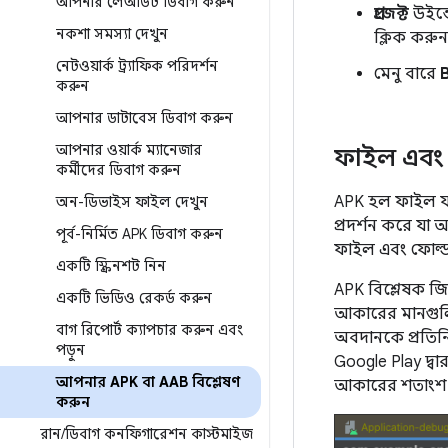
আপনার লেআউট ডিবাগ করুন
প্রজেক্ট
উইন্
নকশা সমস্যা দেখুন
ক্লিক করুন
নেটওয়ার্ক ট্র্যাফিক পরিদর্শন
মেনু বারে
করুন
আপনার ডাটাবেস ডিবাগ করুন
আপনার ওয়ার্ক ম্যানেজার
ফাইল এবং 
কর্মীদের ডিবাগ করুন
APK হল ফাইল যা
অন-ডিভাইস ফাইল দেখুন
প্রদর্শন করে যা
পূর্ব-নির্মিত APK ডিবাগ করুন
ফাইল এবং ফোল্
একটি স্ক্রিনশট নিন
APK বিশ্লেষক জ
একটি ভিডিও রেকর্ড করুন
আকারের মানগুলি
বাগ রিপোর্ট ক্যাপচার করুন এবং
অবদানকে প্রতিনি
পড়ুন
Google Play দ্ব
আপনার APK বা AAB বিশ্লেষণ
আকারের শতাংশ ন
করুন
রান
/
ডিবাগ কনফিগারেশন কাস্টমাইজ