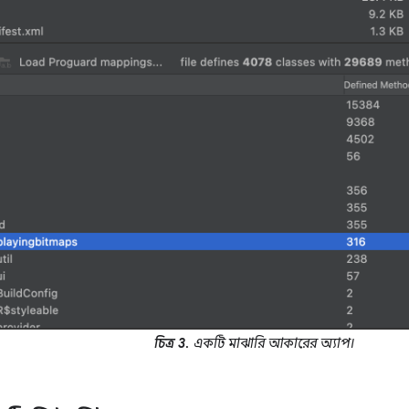
চিত্র 3.
একটি মাঝারি আকারের অ্যাপ।